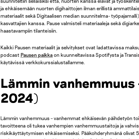
suunniteltiin sellaisiksi että, nuorten kanssa elävät ja työskent
ja ehkäisemään nuorten digihaittojen ilman erillistä ammattilais
materiaalit sekä Digitaalisen median suunnitelma- työpajamalli)
kasvattajien kanssa. Pause valmisteli materiaaleja sekä digiarke
haastavampiin tilanteisiin.
Kaikki Pausen materiaalit ja selvitykset ovat ladattavissa maks
podcast
Pausen paikka
on kuunneltavissa Spotifysta ja Transi
käytävissä verkkokurssialustallamme.
Lämmin vanhemmuus -
2024)
Lämmin vanhemmuus – vanhemmat ehkäisevän päihdetyön to
tavoitteena oli tukea vanhempien vanhemmuustaitoja ja vahvi
riskikäyttäytymisen ehkäisemiseksi. Pääkohderyhmänä olivat 5. 