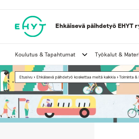
Skip
to
content
Ehkäisevä päihdetyö EHYT r
Koulutus & Tapahtumat
Työkalut & Materi
Etusivu
>
Ehkäisevä päihdetyö koskettaa meitä kaikkia
>
Toiminta &