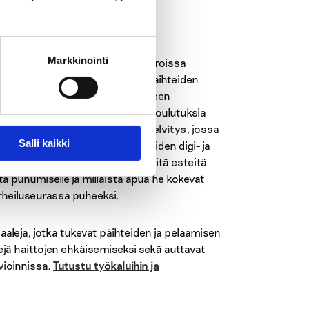
-2024)
Markkinointi
i 12-17 –vuotiaiden urheiluseuroissa
salibandya) harrastavien nuorten päihteiden
ttyvien haittojen ehkäisy. Hankkeen
iaaleja sekä kehittämään verkkokoulutuksia
mijoille. Hankkeessa tehtiin
alkuselvitys
, jossa
Salli kaikki
 ja mielipiteitä nuorten urheilijoiden digi- ja
nen selvitys
, jossa selvitettiin, mitä esteitä
tä puhumiselle ja millaista apua he kokevat
urheiluseurassa puheeksi.
iaaleja, jotka tukevat päihteiden ja pelaamisen
ejä haittojen ehkäisemiseksi sekä auttavat
vioinnissa.
Tutustu työkaluihin ja