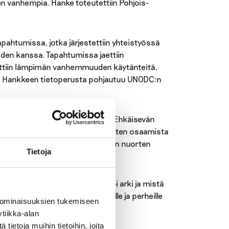
n vanhempia. Hanke toteutettiin Pohjois-
apahtumissa, jotka järjestettiin yhteistyössä
iden kanssa. Tapahtumissa jaettiin
tettiin lämpimän vanhemmuuden käytänteitä,
o. Hankkeen tietoperusta pohjautuu UNODC:n
työskenteleville ammattilaisille Ehkäisevän
tuksilla vahvistettiin ammattilaisten osaamista
Ensihuoli-koulutus teini-ikäisten nuorten
Tietoja
nka luoda nuorelle turvallisempi arki ja mistä
e, joissa oli vinkkejä vanhemmille ja perheille
 ominaisuuksien tukemiseen
tiikka-alan
ietoja muihin tietoihin, joita