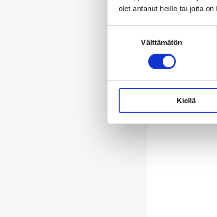
olet antanut heille tai joita o
Suostumuksen
Välttämätön
valinta
Kiellä