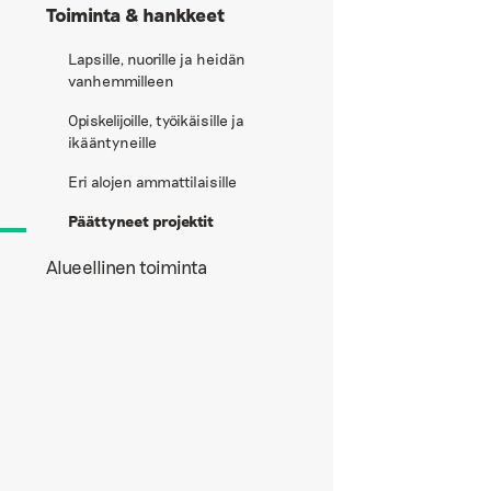
Toiminta & hankkeet
Lapsille, nuorille ja heidän
vanhemmilleen
Opiskelijoille, työikäisille ja
ikääntyneille
Eri alojen ammattilaisille
Päättyneet projektit
Alueellinen toiminta