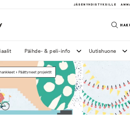
JÄSENYHDISTYKSILLE
AMM
y
HAK
aalit
Päihde- & peli-info
Uutishuone
 hankkeet
>
Päättyneet projektit