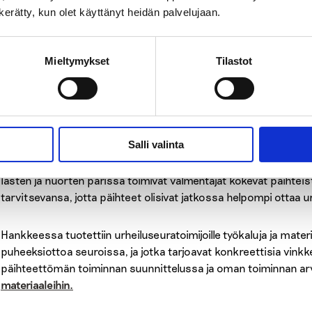
SPORTTI-hanke (2021
n kerätty, kun olet käyttänyt heidän palvelujaan.
Mieltymykset
Tilastot
SPORTTI-hankkeen (08/2021-12/2024) päämäärätavoitteena ol
(erityisesti jalkapalloa, jääkiekkoa, koripalloa, lentopalloa ja 
käytön ja rahapelaamisen ehkäisy sekä digimedian käyttöön lii
toiminnassa keskityttiin tuottamaan tietoa, työkaluja ja mater
nuorten parissa toimiville valmentajille ja muille urheiluseuratoi
Salli valinta
selvitettiin valmentajien ja muiden urheiluseuratoimijoiden tietoja
rahapelaamisesta sekä päihteiden käytöstä. Lisäksi tehtiin
toi
lasten ja nuorten parissa toimivat valmentajat kokevat päihteis
tarvitsevansa, jotta päihteet olisivat jatkossa helpompi ottaa 
Hankkeessa tuotettiin urheiluseuratoimijoille työkaluja ja mater
puheeksiottoa seuroissa, ja jotka tarjoavat konkreettisia vinkk
päihteettömän toiminnan suunnittelussa ja oman toiminnan ar
materiaaleihin.