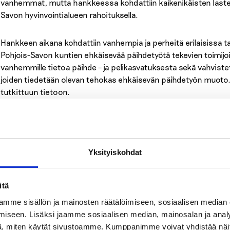
vanhemmat, mutta hankkeessa kohdattiin kaikenikäisten laste
Savon hyvinvointialueen rahoituksella.
Hankkeen aikana kohdattiin vanhempia ja perheitä erilaisissa t
Pohjois-Savon kuntien ehkäisevää päihdetyötä tekevien toimijo
vanhemmille tietoa päihde – ja pelikasvatuksesta sekä vahvis
joiden tiedetään olevan tehokas ehkäisevän päihdetyön muot
tutkittuun tietoon.
Hankkeessa toteutettiin lasten, nuorten ja vanhempien kanssa 
päihdetyön osaaja -koulutuksia ajankohtaisista ilmiöistä. Koulu
ehkäisevästä päihdetyöstä. Hankkeen aikana toteutettiin myös 
Yksityiskohdat
vanhemmille.
Hankkeessa kehitettiin vanhemmille suunnattua materiaalia, kui
itä
hakea apua ja tukea tarvittaessa, sekä materiaalia kuntatoimijoill
mme sisällön ja mainosten räätälöimiseen, sosiaalisen median
suunnattujen tapahtumisen toteutukseen.
iseen. Lisäksi jaamme sosiaalisen median, mainosalan ja analy
, miten käytät sivustoamme. Kumppanimme voivat yhdistää näitä t