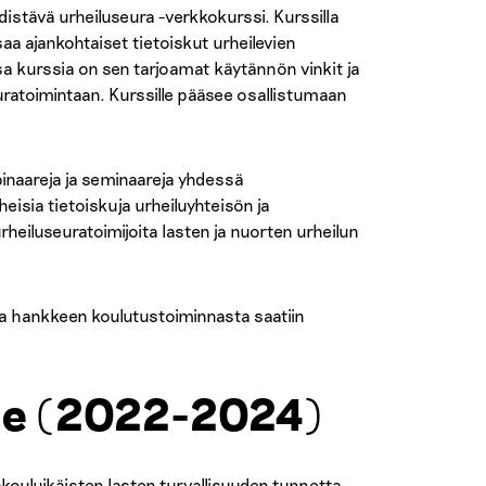
istävä urheiluseura -verkkokurssi. Kurssilla
 ajankohtaiset tietoiskut urheilevien
a kurssia on sen tarjoamat käytännön vinkit ja
euratoimintaan. Kurssille pääsee osallistumaan
binaareja ja seminaareja yhdessä
eisia tietoiskuja urheiluyhteisön ja
rheiluseuratoimijoita lasten ja nuorten urheilun
 ja hankkeen koulutustoiminnasta saatiin
lle (2022-2024)
akouluikäisten lasten turvallisuuden tunnetta