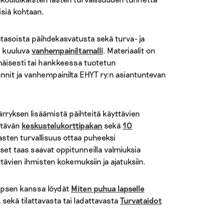
isiä kohtaan.
kätasoista päihdekasvatusta sekä turva- ja
n kuuluva
vanhempainiltamalli
. Materiaalit on
enäisesti tai hankkeessa tuotetun
nnit ja vanhempainilta EHYT ry:n asiantuntevan
yksen lisäämistä päihteitä käyttävien
ältävän
keskustelukorttipakan
sekä
10
asten turvallisuus ottaa puheeksi
set taas saavat oppitunneilla valmiuksia
tävien ihmisten kokemuksiin ja ajatuksiin.
apsen kanssa löydät
Miten puhua lapselle
, sekä tilattavasta tai ladattavasta
Turvataidot