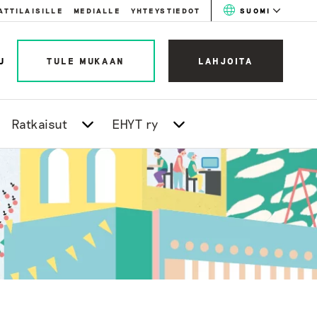
ATTILAISILLE
MEDIALLE
YHTEYSTIEDOT
SUOMI
U
TULE MUKAAN
LAHJOITA
Ratkaisut
EHYT ry