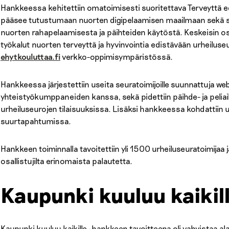
Hankkeessa kehitettiin omatoimisesti suoritettava Terveyttä ed
pääsee tutustumaan nuorten digipelaamisen maailmaan sekä saa
nuorten rahapelaamisesta ja päihteiden käytöstä. Keskeisin os
työkalut nuorten terveyttä ja hyvinvointia edistävään urheilus
ehytkouluttaa.fi
verkko-oppimisympäristössä.
Hankkeessa järjestettiin useita seuratoimijoille suunnattuja we
yhteistyökumppaneiden kanssa, sekä pidettiin päihde- ja peliaih
urheiluseurojen tilaisuuksissa. Lisäksi hankkeessa kohdattiin u
suurtapahtumissa.
Hankkeen toiminnalla tavoitettiin yli 1500 urheiluseuratoimijaa
osallistujilta erinomaista palautetta.
Kaupunki kuuluu kaiki
Kaupunki kuuluu kaikille -hankkeen tavoitteena oli vahvistaa al