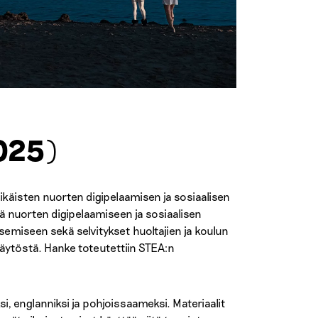
025)
käisten nuorten digipelaamisen ja sosiaalisen
tä nuorten digipelaamiseen ja sosiaalisen
semiseen sekä selvitykset huoltajien ja koulun
äytöstä. Hanke toteutettiin STEA:n
, englanniksi ja pohjoissaameksi. Materiaalit