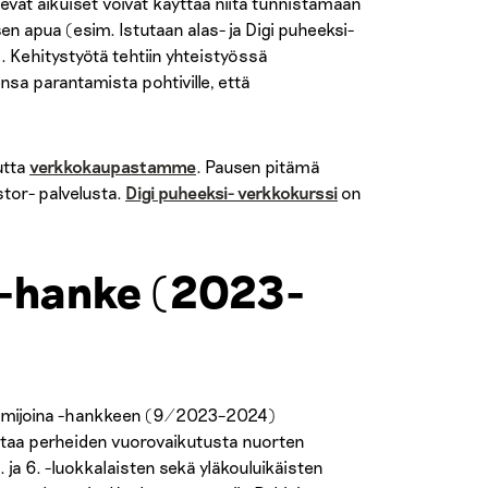
elevät aikuiset voivat käyttää niitä tunnistamaan
en apua (esim. Istutaan alas- ja Digi puheeksi-
. Kehitystyötä tehtiin yhteistyössä
nsa parantamista pohtiville, että
utta
verkkokaupastamme
. Pausen pitämä
stor- palvelusta.
Digi puheeksi- verkkokurssi
on
hanke (2023-
imijoina -hankkeen (9/2023–2024)
staa perheiden vuorovaikutusta nuorten
ja 6. -luokkalaisten sekä yläkouluikäisten