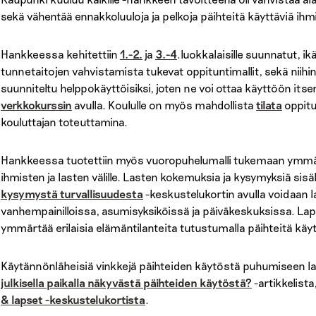
sekä vähentää ennakkoluuloja ja pelkoja päihteitä käyttäviä ihm
Hankkeessa kehitettiin
1.-2.
ja
3.-4
.luokkalaisille suunnatut, i
tunnetaitojen vahvistamista tukevat oppituntimallit, sekä niihi
suunniteltu helppokäyttöisiksi, joten ne voi ottaa käyttöön its
verkkokurssin
avulla. Koululle on myös mahdollista
tilata
oppitu
kouluttajan toteuttamina.
Hankkeessa tuotettiin myös vuoropuhelumalli tukemaan ymmärr
ihmisten ja lasten välille. Lasten kokemuksia ja kysymyksiä sis
kysymystä turvallisuudesta
-keskustelukortin avulla voidaan l
vanhempainilloissa, asumisyksiköissä ja päiväkeskuksissa. Lap
ymmärtää erilaisia elämäntilanteita tutustumalla päihteitä käyt
Käytännönläheisiä vinkkejä päihteiden käytöstä puhumiseen l
julkisella paikalla näkyvästä päihteiden käytöstä?
-artikkelista
& lapset -keskustelukortista
.