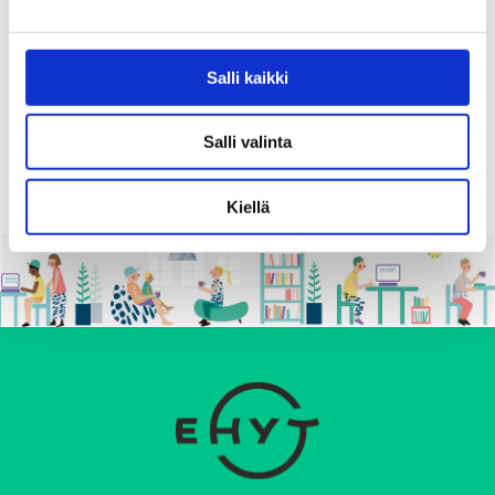
12.02.2026
Salli kaikki
P
1
2
…
44
SEURAAVA
>
O
Salli valinta
S
Kiellä
T
S
P
A
G
I
N
A