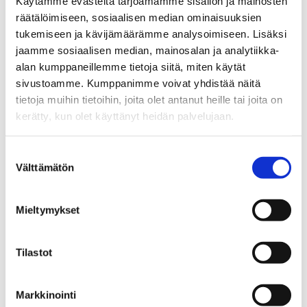
Käytämme evästeitä tarjoamamme sisällön ja mainosten
18.03.2026
räätälöimiseen, sosiaalisen median ominaisuuksien
tukemiseen ja kävijämäärämme analysoimiseen. Lisäksi
Blogit
jaamme sosiaalisen median, mainosalan ja analytiikka-
Tiedätkö, mihin lapsesi käyttää rahaa
alan kumppaneillemme tietoja siitä, miten käytät
peleissä?
sivustoamme. Kumppanimme voivat yhdistää näitä
tietoja muihin tietoihin, joita olet antanut heille tai joita on
10.03.2026
kerätty, kun olet käyttänyt heidän palvelujaan.
Blogit
Suostumuksen
Harva alkoholia nauttiva on täysin
Välttämätön
valinta
turvassa riippuvuudelta
25.02.2026
Mieltymykset
Blogit
Tilastot
Lomastressiä voi helpottaa yhteisellä
keskustelulla ja perheenjäsenten
tarpeiden huomioimisella
Markkinointi