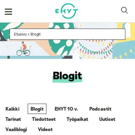
Skip
to
content
Etusivu
>
Blogit
Blogit
Kaikki
Blogit
EHYT 10 v.
Podcastit
Tarinat
Tiedotteet
Työpaikat
Uutiset
Vaaliblogi
Videot