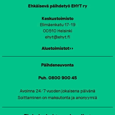
T
Ehkäisevä päihdetyö EHYT ry
I
Keskustoimisto
O
Elimäenkatu 17-19
00510 Helsinki
N
ehyt@ehyt.fi
Aluetoimistot>>
Päihdeneuvonta
Puh. 0800 900 45
Avoinna 24/7 vuoden jokaisena päivänä
Soittaminen on maksutonta ja anonyymiä