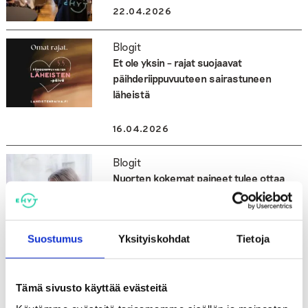
22.04.2026
Blogit
Et ole yksin – rajat suojaavat
päihderiippuvuuteen sairastuneen
läheistä
16.04.2026
Blogit
Nuorten kokemat paineet tulee ottaa
todesta
26.03.2026
Suostumus
Yksityiskohdat
Tietoja
Blogit
Ihan läpällä? Rasismi ei ole vitsi.
Tämä sivusto käyttää evästeitä