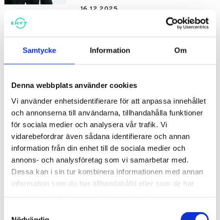
16.12.2025
Nyheter
Tillsammans mot sunda val –
Samtycke
Information
Om
föräldrakväll om rusmedel 21.4
10.12.2025
Denna webbplats använder cookies
Vi använder enhetsidentifierare för att anpassa innehållet
Evenemang | Nyheter
och annonserna till användarna, tillhandahålla funktioner
EHYT med på EDUCA 23-24.1.2026 –
för sociala medier och analysera vår trafik. Vi
Välkommen och diskutera och
vidarebefordrar även sådana identifierare och annan
inspireras!
information från din enhet till de sociala medier och
annons- och analysföretag som vi samarbetar med.
05.11.2025
Dessa kan i sin tur kombinera informationen med annan
information som du har tillhandahållit eller som de har
samlat in när du har använt deras tjänster.
Samtyckesval
ALLA NYHETER
Nödvändig