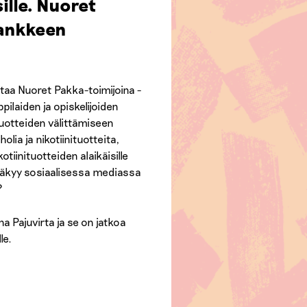
ille. Nuoret
hankkeen
ttaa Nuoret Pakka-toimijoina -
ilaiden ja opiskelijoiden
tuotteiden välittämiseen
olia ja nikotiinituotteita,
otiinituotteiden alaikäisille
näkyy sosiaalisessa mediassa
?
ina Pajuvirta ja se on jatkoa
le.