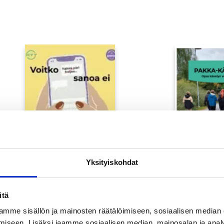
Yksityiskohdat
Hakematta paras -
Pakka-käve
itä
somekuvat
kävelyn v
mme sisällön ja mainosten räätälöimiseen, sosiaalisen median
iseen. Lisäksi jaamme sosiaalisen median, mainosalan ja analy