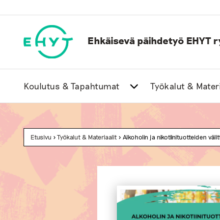
Skip
to
content
Ehkäisevä päihdetyö EHYT r
Koulutus & Tapahtumat
Työkalut & Materi
Etusivu
>
Työkalut & Materiaalit
> Alkoholin ja nikotiinituotteiden väl