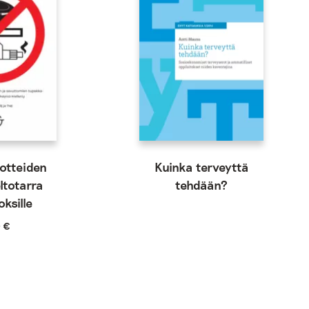
uotteiden
Kuinka terveyttä
ltotarra
tehdään?
oksille
0
€