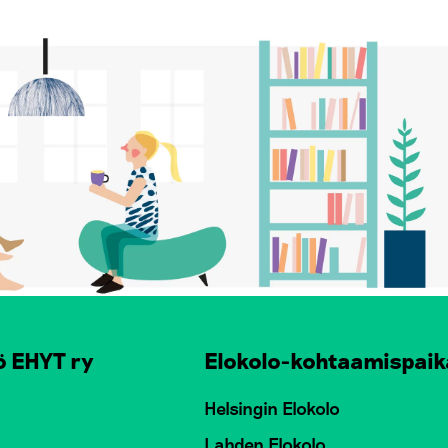
ö EHYT ry
Elokolo-kohtaamispaik
Helsingin Elokolo
Lahden Elokolo