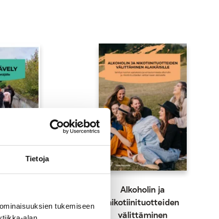
Tietoja
ly — opas
Alkoholin ja
etäjälle
nikotiinituotteiden
 ominaisuuksien tukemiseen
välittäminen
tiikka-alan