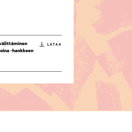
 välittäminen
LATAA
ijoina -hankkeen