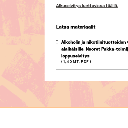
Alkuselvitys luettavissa täällä.
Lataa materiaalit
Alkoholin ja nikotiinituotteiden
alaikäisille. Nuoret Pakka-toim
loppuselvitys
( 1,40 MT, PDF )