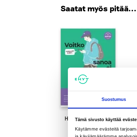
Saatat myös pitää...
Suostumus
Hakematta paras -
Tämä sivusto käyttää eväste
julisteet
Käytämme evästeitä tarjoama
ja kävijämäärämme analysoim