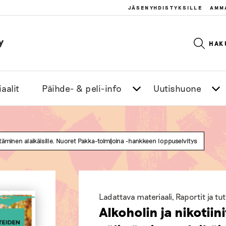
JÄSENYHDISTYKSILLE
AMM
y
HAK
aalit
Päihde- & peli-info
Uutishuone
ittäminen alaikäisille. Nuoret Pakka-toimijoina -hankkeen loppuselvitys
Ladattava materiaali
,
Raportit ja t
Alkoholin ja nikotiin