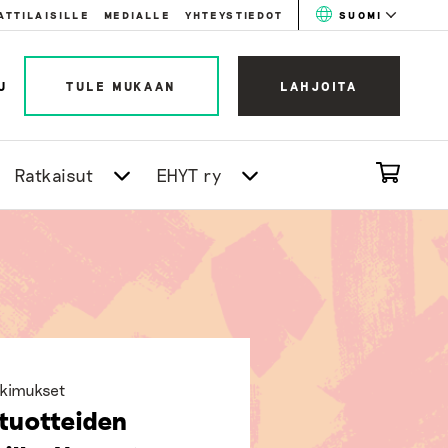
ATTILAISILLE
MEDIALLE
YHTEYSTIEDOT
SUOMI
U
TULE MUKAAN
LAHJOITA
Ratkaisut
EHYT ry
utkimukset
ituotteiden