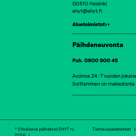
00510 Helsinki
ehyt@ehyt.fi
Aluetoimistot>>
Päihdeneuvonta
Puh. 0800 900 45
Avoinna 24/7 vuoden jokais
Soittaminen on maksutonta
© Ehkäisevä päihdetyö EHYT ry
Tietosuojaselosteet
2026