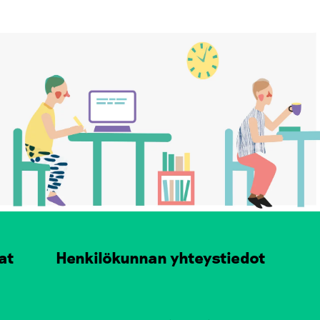
at
Henkilökunnan yhteystiedot