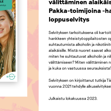
välittäminen alaikäis
Pakka-toimijoina -
loppuselvitys
Selvityksen tarkoituksena oli kartoi
hankkeen yhteistyöoppilaitosten opp
suhtautumista alkoholin ja nikotiini
alaikäisille. Mistä nuoret saavat alkoh
miten he suhtautuvat alkoholin ja nik
välittämiseen? Miten välittäminen 
ja kuka on vastuussa seurauksista
Selvityksen on kirjoittanut tutkija Ti
vuonna 2021 tehdylle alkuselvityksel
Julkaistu lokakuussa 2023.