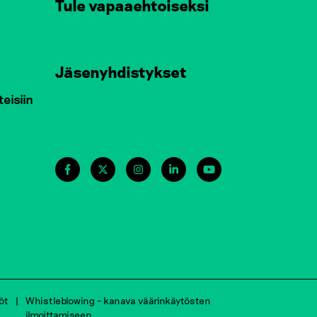
Tule vapaaehtoiseksi
Jäsenyhdistykset
teisiin
öt
Whistleblowing – kanava väärinkäytösten
ilmoittamiseen