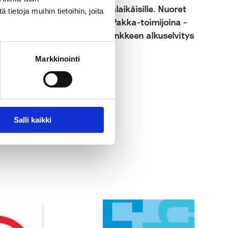
alaikäisille. Nuoret
ietoja muihin tietoihin, joita
Pakka-toimijoina -
hankkeen alkuselvitys
Markkinointi
Salli kaikki