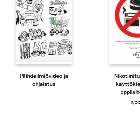
Päihdeilmiövideo ja
Nikotiinit
ohjeistus
käyttökie
oppilait
2,0