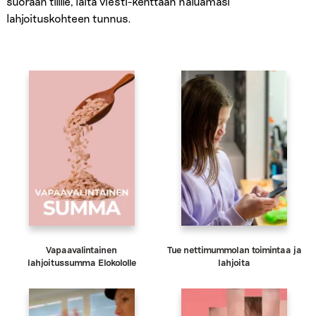
suoraan tilille, laita viesti-kenttään haluamasi
lahjoituskohteen tunnus.
Vapaavalintainen
Tue nettimummolan toimintaa ja
lahjoitussumma Elokololle
lahjoita