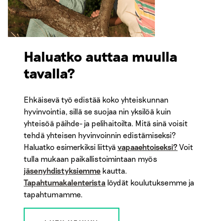
Haluatko auttaa muulla
tavalla?
Ehkäisevä työ edistää koko yhteiskunnan
hyvinvointia, sillä se suojaa nin yksilöä kuin
yhteisöä päihde- ja pelihaitoilta. Mitä sinä voisit
tehdä yhteisen hyvinvoinnin edistämiseksi?
Haluatko esimerkiksi liittyä
vapaaehtoiseksi?
Voit
tulla mukaan paikallistoimintaan myös
jäsenyhdistyksiemme
kautta.
Tapahtumakalenterista
löydät koulutuksemme ja
tapahtumamme.