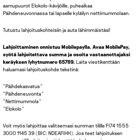
aamupuurot Elokolo-kävijöille, puheaikaa
Päihdeneuvonnassa tai lapselle kyläilyn nettimummolaan.
Tutustu lahjoituskohteisiin ja auta lähimmäistäsi!
Lahjoittaminen onnistuu Mobilepaylla. Avaa MobilePay,
syötä lahjoitettava summa ja osoita vastaanottajaksi
keräyksen lyhytnumero 65789.
Laita viestikenttään
haluamasi lahjoituskohde tekstinä:
”Päihdekasvatus”
”Päihdeneuvonta”
”Nettimummola”
”Elokolo”
Voit myös lahjoittaa valitsemasi summan tilille FI74 1555
3000 1145 39 (BIC: NDEAFIHH). Jos teet lahjoituksen