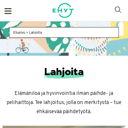
Skip
to
content
Etusivu
>
Lahjoita
Lahjoita
Elämäniloa ja hyvinvointia ilman päihde- ja
pelihaittoja. Tee lahjoitus, jolla on merkitystä – tue
ehkäisevää päihdetyötä.