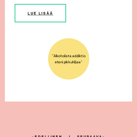
LUE LISÄÄ
”Alkoholista addiktio
eteni pikkuhiljaa”
EDELLINEN
SEURAAVA