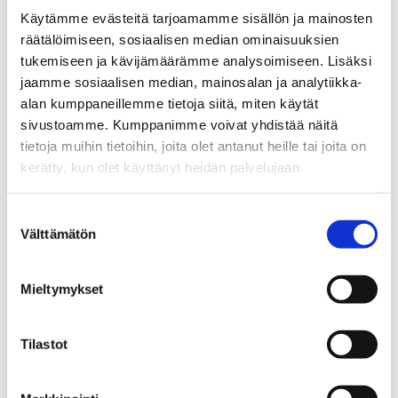
Käytämme evästeitä tarjoamamme sisällön ja mainosten
räätälöimiseen, sosiaalisen median ominaisuuksien
tukemiseen ja kävijämäärämme analysoimiseen. Lisäksi
jaamme sosiaalisen median, mainosalan ja analytiikka-
alan kumppaneillemme tietoja siitä, miten käytät
sivustoamme. Kumppanimme voivat yhdistää näitä
tietoja muihin tietoihin, joita olet antanut heille tai joita on
kerätty, kun olet käyttänyt heidän palvelujaan.
Suostumuksen
Välttämätön
valinta
Testamenttilahjoitus
Mieltymykset
Testamenttilahjoitus on kaunis tapa jättää
itsestään jälki tuleville sukupolville. Muistamalla
Tilastot
EHYTiä testamentissasi olet mukana
rakentamassa parempaa tulevaisuutta meille
kaikille.