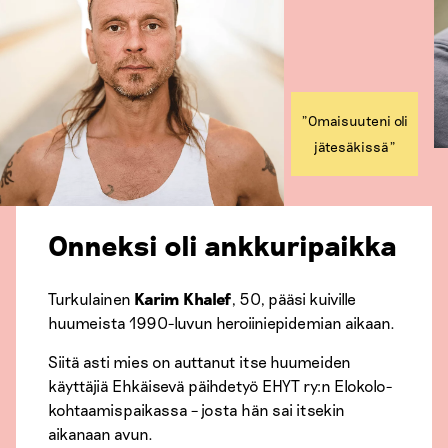
”Omaisuuteni oli
jätesäkissä”
Onneksi oli ankkuripaikka
Turkulainen
Karim Khalef
, 50, pääsi kuiville
huumeista 1990-luvun heroiiniepidemian aikaan.
Siitä asti mies on auttanut itse huumeiden
käyttäjiä Ehkäisevä päihdetyö EHYT ry:n Elokolo-
kohtaamispaikassa – josta hän sai itsekin
aikanaan avun.