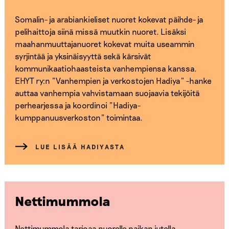
Somalin- ja arabiankieliset nuoret kokevat päihde- ja
pelihaittoja siinä missä muutkin nuoret. Lisäksi
maahanmuuttajanuoret kokevat muita useammin
syrjintää ja yksinäisyyttä sekä kärsivät
kommunikaatiohaasteista vanhempiensa kanssa.
EHYT ry:n ”Vanhempien ja verkostojen Hadiya” -hanke
auttaa vanhempia vahvistamaan suojaavia tekijöitä
perhearjessa ja koordinoi ”Hadiya-
kumppanuusverkoston” toimintaa.
LUE LISÄÄ HADIYASTA
Nettimummola
Nettimummola tarjoaa nuorelle paikan jutella