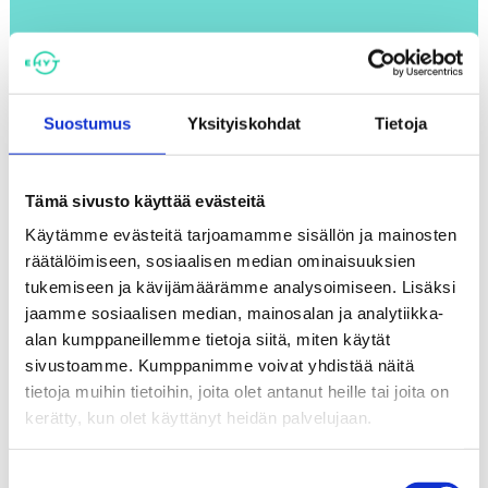
LUE LISÄÄ BUENOTALKISTA
Suostumus
Yksityiskohdat
Tietoja
Päihdekasvatus peruskoulussa
ja toisella asteella
Tämä sivusto käyttää evästeitä
Käytämme evästeitä tarjoamamme sisällön ja mainosten
Tarjoamme kouluille ja oppilaitoksille päihdekasvatusta:
räätälöimiseen, sosiaalisen median ominaisuuksien
oppitunteja, vanhempainiltoja ja henkilöstöinfoja sekä
tukemiseen ja kävijämäärämme analysoimiseen. Lisäksi
koulutusta opiskelijatuutoreille. Toiminta on suunnattu
jaamme sosiaalisen median, mainosalan ja analytiikka-
ala- ja yläkouluille sekä toiselle asteelle.
alan kumppaneillemme tietoja siitä, miten käytät
sivustoamme. Kumppanimme voivat yhdistää näitä
tietoja muihin tietoihin, joita olet antanut heille tai joita on
LUE LISÄÄ
kerätty, kun olet käyttänyt heidän palvelujaan.
Suostumuksen