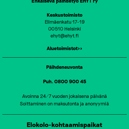
Ehkäisevä päihdetyö EHYT ry
Keskustoimisto
Elimäenkatu 17-19
00510 Helsinki
ehyt@ehyt.fi
Aluetoimistot>>
Päihdeneuvonta
Puh. 0800 900 45
Avoinna 24/7 vuoden jokaisena päivänä
Soittaminen on maksutonta ja anonyymiä
Elokolo-kohtaamispaikat