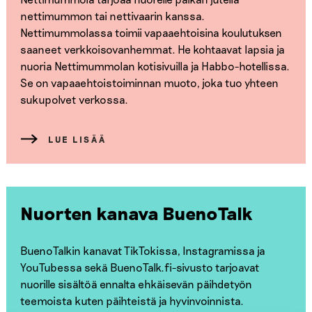
nettimummon tai nettivaarin kanssa.
Nettimummolassa toimii vapaaehtoisina koulutuksen
saaneet verkkoisovanhemmat. He kohtaavat lapsia ja
nuoria Nettimummolan kotisivuilla ja Habbo-hotellissa.
Se on vapaaehtoistoiminnan muoto, joka tuo yhteen
sukupolvet verkossa.
LUE LISÄÄ
Nuorten kanava BuenoTalk
BuenoTalkin kanavat TikTokissa, Instagramissa ja
YouTubessa sekä BuenoTalk.fi-sivusto tarjoavat
nuorille sisältöä ennalta ehkäisevän päihdetyön
teemoista kuten päihteistä ja hyvinvoinnista.