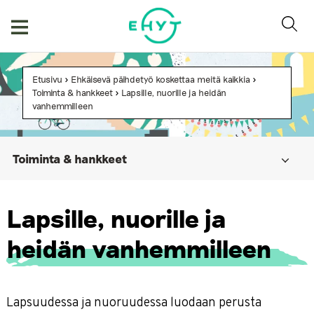
Skip
to
content
Etusivu
>
Ehkäisevä päihdetyö koskettaa meitä kaikkia
>
Toiminta & hankkeet
>
Lapsille, nuorille ja heidän
vanhemmilleen
Toiminta & hankkeet
Lapsille, nuorille ja heidän vanhemmilleen
Lapsille, nuorille ja
Opiskelijoille, työikäisille ja ikääntyneille
Nettimummola
heidän vanhemmilleen
Eri alojen ammattilaisille
Nuorten kanava BuenoTalk
Päättyneet projektit
Vanhempien ja verkostojen HADIYA (2024-2026)
Snacka hemma – päihde- ja pelikasvatusta vanhemmille
Lapsuudessa ja nuoruudessa luodaan perusta
somessa