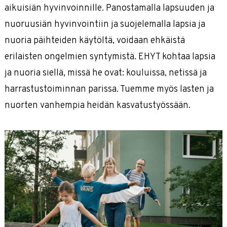
aikuisiän hyvinvoinnille. Panostamalla lapsuuden ja
Pause-hanke
nuoruusiän hyvinvointiin ja suojelemalla lapsia ja
Perustana Perhe -hanke
nuoria päihteiden käytöltä, voidaan ehkäistä
erilaisten ongelmien syntymistä. EHYT kohtaa lapsia
ja nuoria siellä, missä he ovat: kouluissa, netissä ja
harrastustoiminnan parissa. Tuemme myös lasten ja
nuorten vanhempia heidän kasvatustyössään.