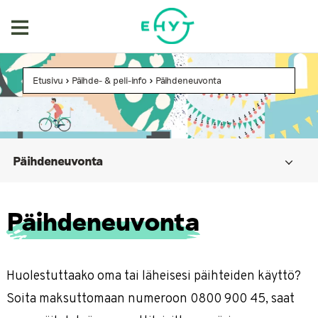
Skip
to
content
Etusivu
>
Päihde- & peli-info
>
Päihdeneuvonta
Päihdeneuvonta
Päihdeneuvonta
Huolestuttaako oma tai läheisesi päihteiden käyttö?
Soita maksuttomaan numeroon 0800 900 45, saat