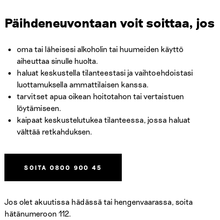
Päihdeneuvontaan voit soittaa, jos
oma tai läheisesi alkoholin tai huumeiden käyttö
aiheuttaa sinulle huolta.
haluat keskustella tilanteestasi ja vaihtoehdoistasi
luottamuksella ammattilaisen kanssa.
tarvitset apua oikean hoitotahon tai vertaistuen
löytämiseen.
kaipaat keskustelutukea tilanteessa, jossa haluat
välttää retkahduksen.
SOITA 0800 900 45
Jos olet akuutissa hädässä tai hengenvaarassa, soita
hätänumeroon 112.