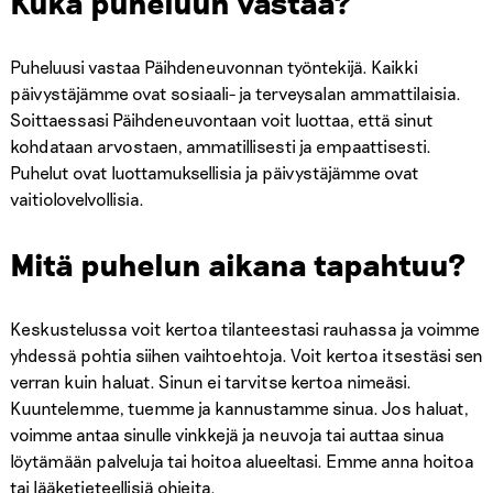
Kuka puheluun vastaa?
Puheluusi vastaa Päihdeneuvonnan työntekijä. Kaikki
päivystäjämme ovat sosiaali- ja terveysalan ammattilaisia.
Soittaessasi Päihdeneuvontaan voit luottaa, että sinut
kohdataan arvostaen, ammatillisesti ja empaattisesti.
Puhelut ovat luottamuksellisia ja päivystäjämme ovat
vaitiolovelvollisia.
Mitä puhelun aikana tapahtuu?
Keskustelussa voit kertoa tilanteestasi rauhassa ja voimme
yhdessä pohtia siihen vaihtoehtoja. Voit kertoa itsestäsi sen
verran kuin haluat. Sinun ei tarvitse kertoa nimeäsi.
Kuuntelemme, tuemme ja kannustamme sinua. Jos haluat,
voimme antaa sinulle vinkkejä ja neuvoja tai auttaa sinua
löytämään palveluja tai hoitoa alueeltasi. Emme anna hoitoa
tai lääketieteellisiä ohjeita.