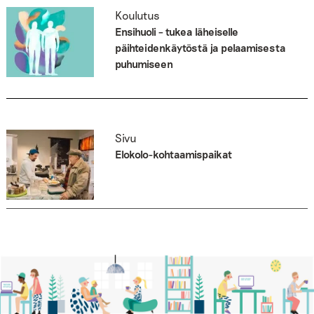
Koulutus
Ensihuoli – tukea läheiselle
päihteidenkäytöstä ja pelaamisesta
puhumiseen
Sivu
Elokolo-kohtaamispaikat