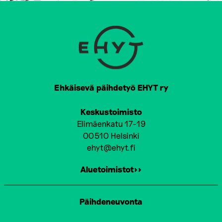
Ehkäisevä päihdetyö EHYT ry
Keskustoimisto
Elimäenkatu 17-19
00510 Helsinki
ehyt@ehyt.fi
Aluetoimistot>>
Päihdeneuvonta