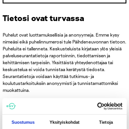
Tietosi ovat turvassa
Puhelut ovat luottamuksellisia ja anonyymeja. Emme kysy
nimeäsi eikä puhelinnumerosi tule Päihdeneuvonnan tietoon.
Puheluita ei tallenneta. Keskusteluista kirjataan ylös yleisiä
palveluseurantatietoja raportoinnin, tiedottamisen ja
kehittämisen tarpeisiin. Yksittäistä yhteydenottajaa tai
keskustelua ei voida tunnistaa kerätystä tiedosta.
Seurantatietoja voidaan käyttää tutkimus- ja
koulutustarkoituksiin anonyymisti ja tunnistamattomiksi
muokattuina.
Päihdeneuvonta on
PuhEetin
jäsen ja sitoutunut puhelin- ja
verkkoauttamisen eettisiin periaatteisiin: anonyymius,
yhdenvertaisuus ja yhteydenottajan kunnioitus,
Suostumus
Yksityiskohdat
Tietoja
luottamuksellisuus, kiireettömyys ja voittoa