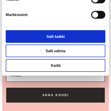
Voit edelleen noutaa vastauksen aiemmin
jättämääsi kysymykseen. Päihdeneuvonnan
maksuton numero 0800 900 45 on apunasi ympäri
Markkinointi
vuorokauden.
Salli kaikki
HAE VASTAUSTA
Salli valinta
KOODI
Kiellä
ANNA KOODI