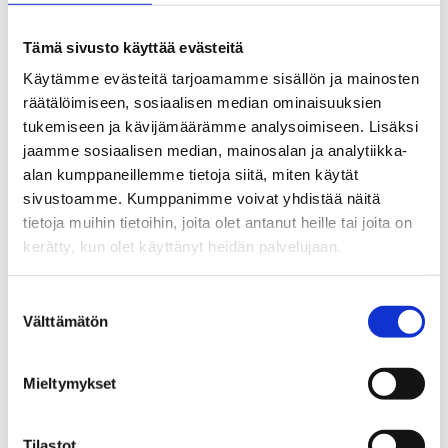
tavoittelemattomuus.
Tämä sivusto käyttää evästeitä
Lue myös
Käytämme evästeitä tarjoamamme sisällön ja mainosten
räätälöimiseen, sosiaalisen median ominaisuuksien
tukemiseen ja kävijämäärämme analysoimiseen. Lisäksi
Alkoholinkäytön vähentäminen – miten pääsen alkuun?
jaamme sosiaalisen median, mainosalan ja analytiikka-
Pelaanko liikaa rahapelejä?
alan kumppaneillemme tietoja siitä, miten käytät
Oletko huolissasi puolisosi, vanhempasi tai läheisesi
sivustoamme. Kumppanimme voivat yhdistää näitä
päihteiden käytöstä?
tietoja muihin tietoihin, joita olet antanut heille tai joita on
kerätty, kun olet käyttänyt heidän palvelujaan.
Suostumuksen
Välttämätön
valinta
Päihdeneuvonnan
nettikysymyspalvelu
Mieltymykset
Päihdeneuvonnan nettikysymyspalvelu on tauolla.
Tilastot