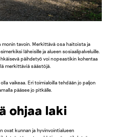
ta monin tavoin. Merkittävä osa haitoista ja
merkiksi läheisille ja alueen sosiaalipalveluille.
 ehkäisevä päihdetyö voi nopeastikin kohentaa
llä merkittäviä säästöjä.
la vaikeaa. Eri toimialoilla tehdään jo paljon
malla pääsee jo pitkälle.
 ohjaa laki
n ovat kunnan ja hyvinvointialueen