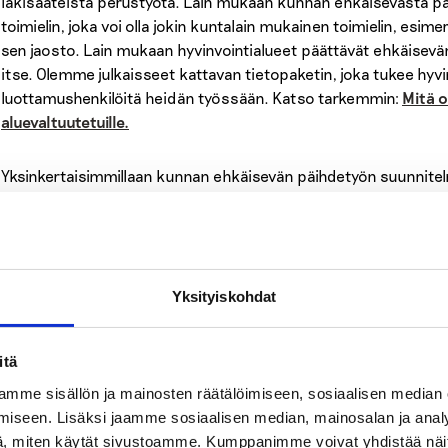
lakisääteistä perustyötä. Lain mukaan kunnan ehkäisevästä p
toimielin, joka voi olla jokin kuntalain mukainen toimielin, esime
sen jaosto. Lain mukaan hyvinvointialueet päättävät ehkäisevä
itse. Olemme julkaisseet kattavan tietopaketin, joka tukee hyvi
luottamushenkilöitä heidän työssään. Katso tarkemmin:
Mitä o
aluevaltuutetuille.
Yksinkertaisimmillaan kunnan ehkäisevän päihdetyön suunnitelm
moniammatillisesti eri ikäryhmien ja eri elämäntilanteissa ole
ja tukee jo olemassa olevaa ehkäisevää työtä kunnan eri toimial
ehkäisevän päihdetyön suunnitelman kanssa. Tavoitteena on saa
myös kuntalaiset, löytävät helposti tiedon siitä, millaista e
Ehkäisevän päihdetyön suunnitelma voi olla myös osa laajempaa
Yksityiskohdat
EPT-tavoitteet tulevat näkyviksi ja niiden toteutumista seurata
itä
Hyvä suunnitelma mahdollistaa työn pitkäjänteisen arvioimisen
mme sisällön ja mainosten räätälöimiseen, sosiaalisen median
hyödyntää luotettavia tietolähteitä. Osa kunnista laatii koko 
iseen. Lisäksi jaamme sosiaalisen median, mainosalan ja analy
, miten käytät sivustoamme. Kumppanimme voivat yhdistää näitä t