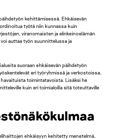
än päihdetyön kehittämisessä. Ehkäisevän
oordinoitua työtä niin kunnassa kuin
ärjestöjen, viranomaisten ja elinkeinoelämän
 voi auttaa työn suunnittelussa ja
ntialueita suoraan ehkäisevän päihdetyön
yöskentelevät eri työryhmissä ja verkostoissa,
i havaituista toimintatavoista. Lisäksi he
eleville kuin eri toimialoilla sitä toteuttaville
jestönäkökulmaa
pelihaittojen ehkäisyyn kehitetty menetelmä,