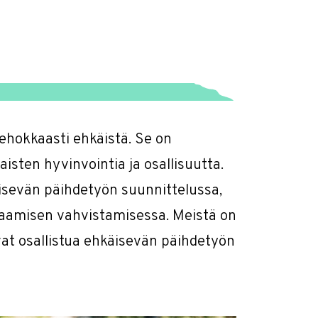
 tehokkaasti ehkäistä. Se on
isten hyvinvointia ja osallisuutta.
äisevän päihdetyön suunnittelussa,
osaamisen vahvistamisessa. Meistä on
oivat osallistua ehkäisevän päihdetyön