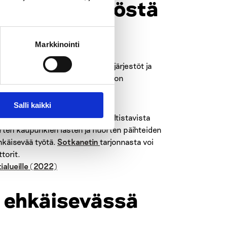
hteiden käytöstä
a
Markkinointi
ihdetyötä kunnan eri sektorit, järjestöt ja
n puheeksioton ja mini-intervention
Salli kaikki
ekä siltä suojaavista ja sille altistavista
urten kaupunkien lasten ja nuorten päihteiden
hkäisevää työtä.
Sotkanetin
tarjonnasta voi
torit.
tialueille (2022)
 ehkäisevässä