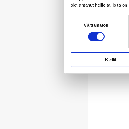
olet antanut heille tai joita o
Suostumuksen
Välttämätön
valinta
Kiellä