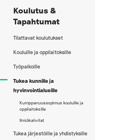
Koulutus &
Tapahtumat
Tilattavat koulutukset
Kouluille ja oppilaitoksille
Työpaikoille
Tukea kunnille ja
hyvinvointialueille
Kumppanuussopimus kouluille ja
oppilaitoksille
Ilmiökahvilat
Tukea järjestöille ja yhdistyksille