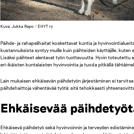
Kuva: Jukka Rapo / EHYT ry
Päihde- ja rahapelihaitat koskettavat kuntia ja hyvinvointialuei
kustannuksista syntyy muille kuin päihteiden käyttäjille, kuten esi
Lisäksi päihteet alentavat työn tuottavuutta. Hyvin toteutettu
eri-ikäisten kuntalaisten hyvinvointia ja tuoda pitkällä tähtäime
Lain mukaisen ehkäisevän päihdetyön järjestäminen ei tarvitse ol
päihdehaittoja vähentävää työtä: sitä tehokkaasti yhteensovitta
Ehkäisevää päihdetyötä
Ehkäisevä päihdetyö sekä hyvinvoinnin ja terveyden edistämine