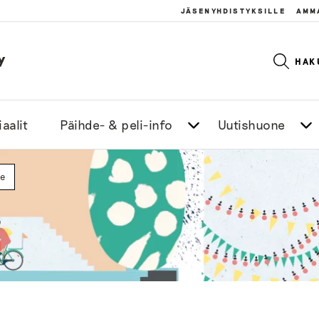
JÄSENYHDISTYKSILLE
AMM
y
HAK
aalit
Päihde- & peli-info
Uutishuone
le