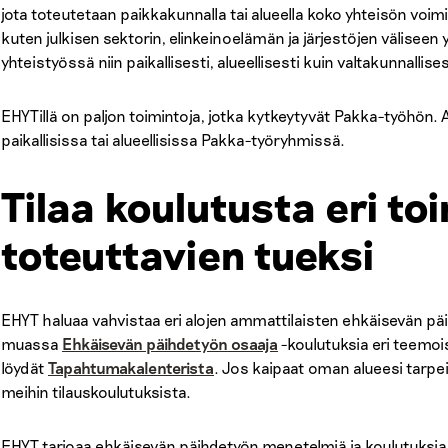
jota toteutetaan paikkakunnalla tai alueella koko yhteisön voimi
kuten julkisen sektorin, elinkeinoelämän ja järjestöjen välise
yhteistyössä niin paikallisesti, alueellisesti kuin valtakunnallise
EHYTillä on paljon toimintoja, jotka kytkeytyvät Pakka-työhön. 
paikallisissa tai alueellisissa Pakka-työryhmissä.
Tilaa koulutusta eri toi
toteuttavien tueksi
EHYT haluaa vahvistaa eri alojen ammattilaisten ehkäisevän 
muassa
Ehkäisevän päihdetyön osaaja
-koulutuksia eri teemo
löydät
Tapahtumakalenterista
. Jos kaipaat oman alueesi tarpe
meihin tilauskoulutuksista.
EHYT tarjoaa ehkäisevän päihdetyön menetelmiä ja koulutuksi