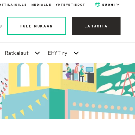
ATTILAISILLE
MEDIALLE
YHTEYSTIEDOT
SUOMI
U
TULE MUKAAN
LAHJOITA
Ratkaisut
EHYT ry