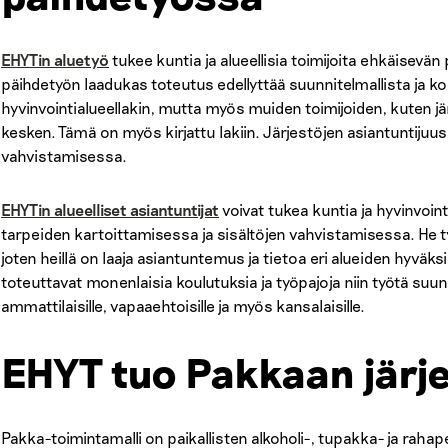
EHYTin aluetyö
tukee kuntia ja alueellisia toimijoita ehkäisev
päihdetyön laadukas toteutus edellyttää suunnitelmallista ja k
hyvinvointialueellakin, mutta myös muiden toimijoiden, kuten j
kesken. Tämä on myös kirjattu lakiin. Järjestöjen asiantuntijuus
vahvistamisessa.
EHYTin alueelliset asiantuntijat
voivat tukea kuntia ja hyvinvoi
tarpeiden kartoittamisessa ja sisältöjen vahvistamisessa. He t
joten heillä on laaja asiantuntemus ja tietoa eri alueiden hyväks
toteuttavat monenlaisia koulutuksia ja työpajoja niin työtä suunnitt
ammattilaisille, vapaaehtoisille ja myös kansalaisille.
EHYT tuo Pakkaan jär
Pakka-toimintamalli on paikallisten alkoholi-, tupakka- ja raha