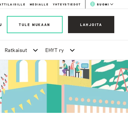
ATTILAISILLE
MEDIALLE
YHTEYSTIEDOT
SUOMI
U
TULE MUKAAN
LAHJOITA
Ratkaisut
EHYT ry