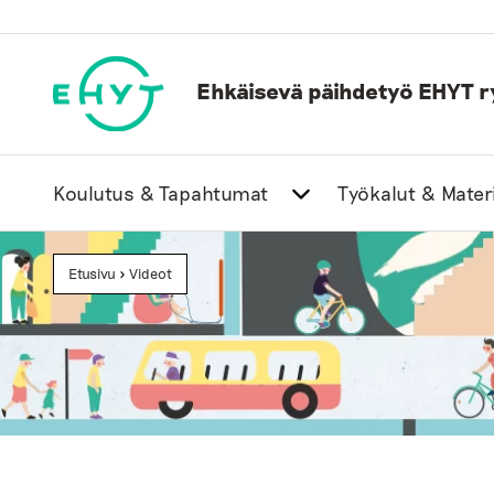
Skip
to
content
Ehkäisevä päihdetyö EHYT r
Koulutus & Tapahtumat
Työkalut & Materi
Etusivu
>
Videot