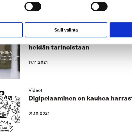
Salli valinta
Videot
Kokemuskirjastossa lainataan ihm
heidän tarinoistaan
17.11.2021
Videot
Digipelaaminen on kauhea harras
31.10.2021