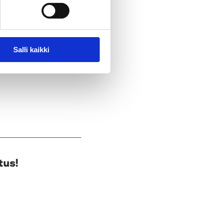
Salli kaikki
isiä ja opitaan
tus!