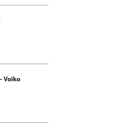
n
– Voiko