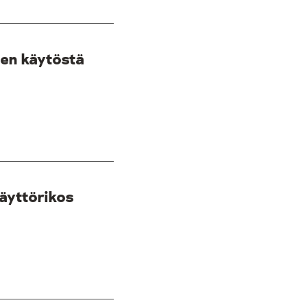
den käytöstä
käyttörikos