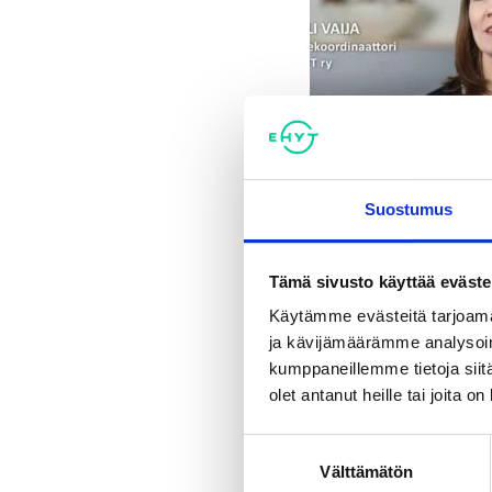
Suostumus
Tämä sivusto käyttää eväste
Käytämme evästeitä tarjoama
ja kävijämäärämme analysoim
kumppaneillemme tietoja siitä
olet antanut heille tai joita o
Suostumuksen
Välttämätön
valinta