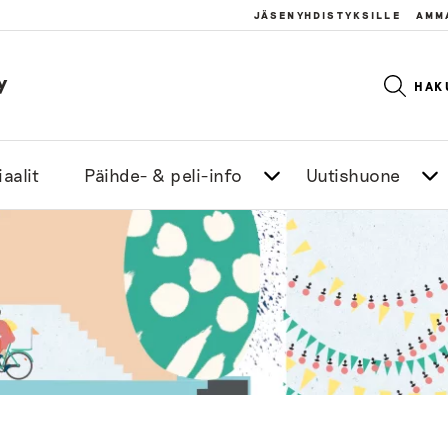
JÄSENYHDISTYKSILLE
AMM
y
HAK
aalit
Päihde- & peli-info
Uutishuone