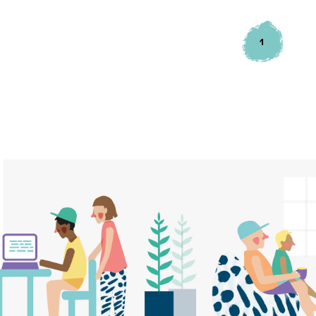
P
1
O
S
T
S
P
A
G
I