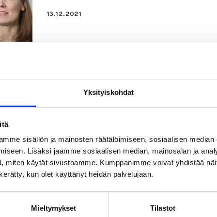
13.12.2021
Videot
Lahjoita lämpöä
Yksityiskohdat
23.11.2021
itä
mme sisällön ja mainosten räätälöimiseen, sosiaalisen median
iseen. Lisäksi jaamme sosiaalisen median, mainosalan ja analy
, miten käytät sivustoamme. Kumppanimme voivat yhdistää näitä t
Videot
n kerätty, kun olet käyttänyt heidän palvelujaan.
Harrastamisella hyvinvointia
Mieltymykset
Tilastot
18.11.2021