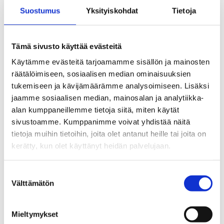
Suostumus
Yksityiskohdat
Tietoja
EHYT julkaisee useaa uutiskirjettä. Uutiskirjeissä kerromme
tekemästämme työstä sekä ajankohtaisista asioista
Tämä sivusto käyttää evästeitä
ehkäisevän päihdetyön kentällä.
Tutustu uutiskirjeisiimme!
Käytämme evästeitä tarjoamamme sisällön ja mainosten
räätälöimiseen, sosiaalisen median ominaisuuksien
Ota yhteyttä!
tukemiseen ja kävijämäärämme analysoimiseen. Lisäksi
jaamme sosiaalisen median, mainosalan ja analytiikka-
alan kumppaneillemme tietoja siitä, miten käytät
sivustoamme. Kumppanimme voivat yhdistää näitä
tietoja muihin tietoihin, joita olet antanut heille tai joita on
kerätty, kun olet käyttänyt heidän palvelujaan.
Suostumuksen
Välttämätön
valinta
Paavilainen Reetta
Viestinnän asiantuntija, tiimivastaava
Mieltymykset
050 309 0932