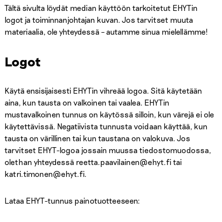
Tältä sivulta löydät median käyttöön tarkoitetut EHYTin
logot ja toiminnanjohtajan kuvan. Jos tarvitset muuta
materiaalia, ole yhteydessä – autamme sinua mielellämme!
Logot
Käytä ensisijaisesti EHYTin vihreää logoa. Sitä käytetään
aina, kun tausta on valkoinen tai vaalea. EHYTin
mustavalkoinen tunnus on käytössä silloin, kun värejä ei ole
käytettävissä. Negatiivista tunnusta voidaan käyttää, kun
tausta on värillinen tai kun taustana on valokuva. Jos
tarvitset EHYT-logoa jossain muussa tiedostomuodossa,
olethan yhteydessä reetta.paavilainen@ehyt.fi tai
katri.timonen@ehyt.fi.
Lataa EHYT-tunnus painotuotteeseen: