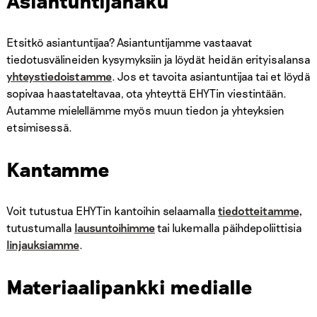
Asiantuntijahaku
Etsitkö asiantuntijaa? Asiantuntijamme vastaavat
tiedotusvälineiden kysymyksiin ja löydät heidän erityisalansa
yhteystiedoistamme
. Jos et tavoita asiantuntijaa tai et löydä
sopivaa haastateltavaa, ota yhteyttä EHYTin viestintään.
Autamme mielellämme myös muun tiedon ja yhteyksien
etsimisessä.
Kantamme
Voit tutustua EHYTin kantoihin selaamalla
tiedotteitamme
,
tutustumalla
l
ausuntoihimme
tai lukemalla päihdepoliittisia
linjauksiamme
.
Materiaalipankki medialle