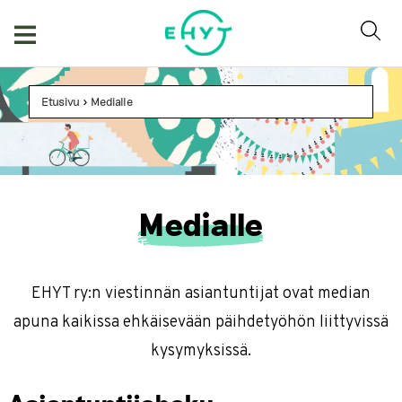
Skip
to
content
Etusivu
>
Medialle
Medialle
EHYT ry:n viestinnän asiantuntijat ovat median
apuna kaikissa ehkäisevään päihdetyöhön liittyvissä
kysymyksissä.