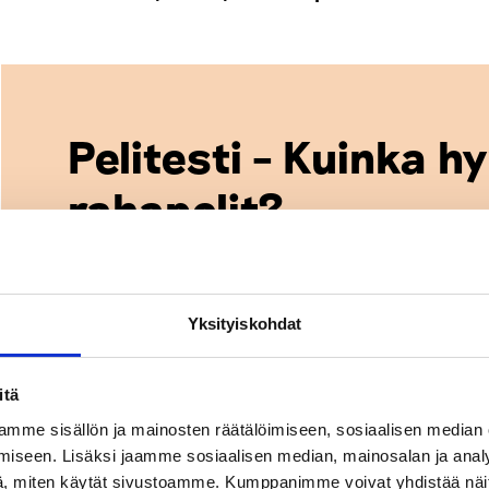
Pelitesti – Kuinka h
rahapelit?
Yleisistä rahapeliuskomuksista ja pelien toimintaperia
tämän Pelitestin (11 väittämää) avulla. Testi on suun
Yksityiskohdat
arviointiin. Saat lopuksi palautteen siitä, miten hyvin 
todennäköisyydet ja pelinjärjestäjän edun. Testin tulok
kehittämistyössämme, mutta yksittäistä vastaajaa ei v
itä
mme sisällön ja mainosten räätälöimiseen, sosiaalisen median
iseen. Lisäksi jaamme sosiaalisen median, mainosalan ja analy
"
*
" näyttää pakolliset kentät
, miten käytät sivustoamme. Kumppanimme voivat yhdistää näitä t