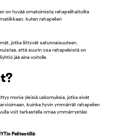
en on hyvää omatoimista rahapelihaitoilta
atiikkaan, kuten rahapelien
ät, jotka liittyvät satunnaisuuteen,
 muistaa, että suurin osa rahapeleistä on
tiö jää aina voitolle.
at?
iittyy monia yleisiä uskomuksia, jotka eivät
 arvioimaan, kuinka hyvin ymmärrät rahapelien
avulla voit tarkastella omaa ymmärrystäsi
Tin Pelitestillä
: