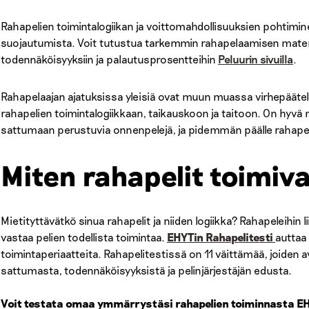
Rahapelien toimintalogiikan ja voittomahdollisuuksien pohtimin
suojautumista. Voit tutustua tarkemmin rahapelaamisen matem
todennäköisyyksiin ja palautusprosentteihin
Peluurin sivuilla
.
Rahapelaajan ajatuksissa yleisiä ovat muun muassa virhepäätelm
rahapelien toimintalogiikkaan, taikauskoon ja taitoon. On hyvä
sattumaan perustuvia onnenpelejä, ja pidemmän päälle rahapeliyh
Miten rahapelit toimiv
Mietityttävätkö sinua rahapelit ja niiden logiikka? Rahapeleihin l
vastaa pelien todellista toimintaa.
EHYTin Rahapelitesti
auttaa
toimintaperiaatteita. Rahapelitestissä on 11 väittämää, joiden 
sattumasta, todennäköisyyksistä ja pelinjärjestäjän edusta.
Voit testata omaa ymmärrystäsi rahapelien toiminnasta EHY