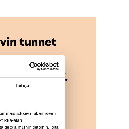
yvin tunnet
atteista voi saada kokonaiskuvan
niteltu oman tiedon ja ymmärryksen
Tietoja
tunnistit sattuman merkityksen,
sia voidaan käyttää
oi tunnistaa.
 ominaisuuksien tukemiseen
tiikka-alan
ietoja muihin tietoihin, joita