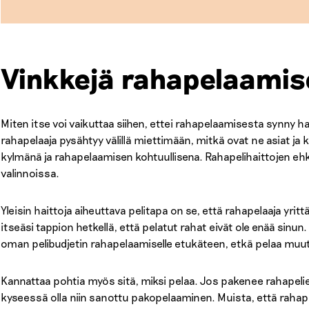
Vinkkejä rahapelaamis
Miten itse voi vaikuttaa siihen, ettei rahapelaamisesta synny h
rahapelaaja pysähtyy välillä miettimään, mitkä ovat ne asiat ja
kylmänä ja rahapelaamisen kohtuullisena. Rahapelihaittojen ehkä
valinnoissa.
Yleisin haittoja aiheuttava pelitapa on se, että rahapelaaja yritt
itseäsi tappion hetkellä, että pelatut rahat eivät ole enää sinu
oman pelibudjetin rahapelaamiselle etukäteen, etkä pelaa muut
Kannattaa pohtia myös sitä, miksi pelaa. Jos pakenee rahapelie
kyseessä olla niin sanottu pakopelaaminen. Muista, että rahape