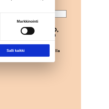
Markkinointi
livat 2, 7, 11, 23, 30,
köisempi seuraavalla
koska se esiintyi viime viikolla
Salli kaikki
iljoonaan