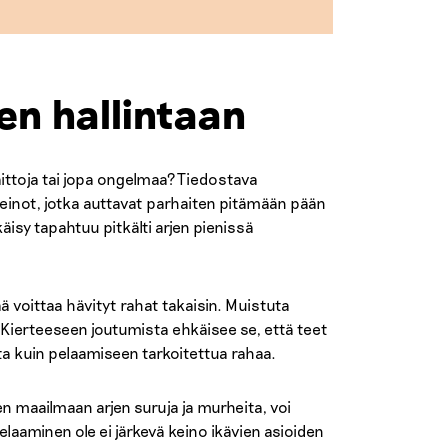
en hallintaan
aittoja tai jopa ongelmaa? Tiedostava
 keinot, jotka auttavat parhaiten pitämään pään
isy tapahtuu pitkälti arjen pienissä
ää voittaa hävityt rahat takaisin. Muistuta
n. Kierteeseen joutumista ehkäisee se, että teet
a kuin pelaamiseen tarkoitettua rahaa.
n maailmaan arjen suruja ja murheita, voi
laaminen ole ei järkevä keino ikävien asioiden