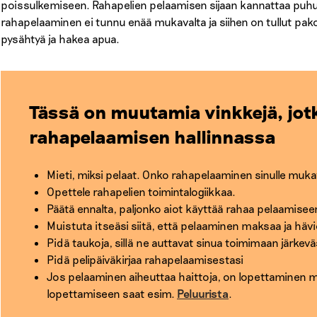
poissulkemiseen. Rahapelien pelaamisen sijaan kannattaa puhua j
rahapelaaminen ei tunnu enää mukavalta ja siihen on tullut pak
pysähtyä ja hakea apua.
Tässä on muutamia vinkkejä, jot
rahapelaamisen hallinnassa
Mieti, miksi pelaat. Onko rahapelaaminen sinulle muka
Opettele rahapelien toimintalogiikkaa.
Päätä ennalta, paljonko aiot käyttää rahaa pelaamiseen
Muistuta itseäsi siitä, että pelaaminen maksaa ja hävi
Pidä taukoja, sillä ne auttavat sinua toimimaan järkevä
Pidä pelipäiväkirjaa rahapelaamisestasi
Jos pelaaminen aiheuttaa haittoja, on lopettaminen 
lopettamiseen saat esim.
Peluurista
.