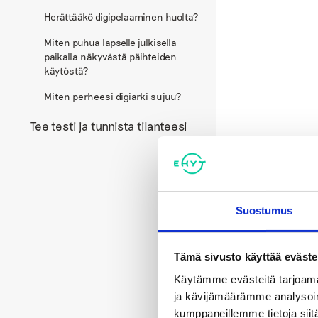
Herättääkö digipelaaminen huolta?
Miten puhua lapselle julkisella
paikalla näkyvästä päihteiden
käytöstä?
Miten perheesi digiarki sujuu?
Tee testi ja tunnista tilanteesi
Suostumus
Tämä sivusto käyttää eväste
Käytämme evästeitä tarjoama
ja kävijämäärämme analysoim
kumppaneillemme tietoja siitä