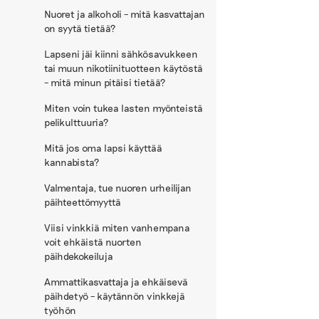
Nuoret ja alkoholi – mitä kasvattajan
on syytä tietää?
Lapseni jäi kiinni sähkösavukkeen
tai muun nikotiinituotteen käytöstä
– mitä minun pitäisi tietää?
Miten voin tukea lasten myönteistä
pelikulttuuria?
Mitä jos oma lapsi käyttää
kannabista?
Valmentaja, tue nuoren urheilijan
päihteettömyyttä
Viisi vinkkiä miten vanhempana
voit ehkäistä nuorten
päihdekokeiluja
Ammattikasvattaja ja ehkäisevä
päihdetyö – käytännön vinkkejä
työhön