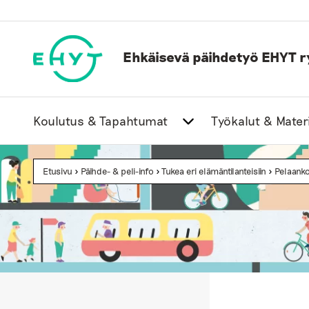
Skip
to
content
Ehkäisevä päihdetyö EHYT r
Koulutus & Tapahtumat
Työkalut & Materi
Etusivu
>
Päihde- & peli-info
>
Tukea eri elämäntilanteisiin
>
Pelaanko