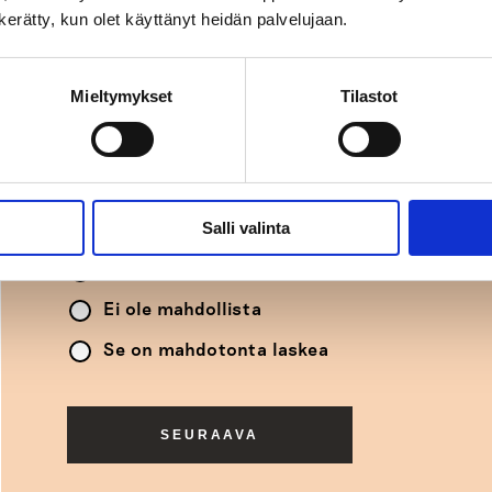
n kerätty, kun olet käyttänyt heidän palvelujaan.
VAIHE
1
/
11
0%
Mieltymykset
Tilastot
1. Lotto: edellisen viikon numerot o
32 ja 37. Onko sama rivi todennä
viikolla?
*
Kyllä, sama rivi on hieman todennäköisempi, 
Salli valinta
Todennäköisyys on sama kuin aina, 1:18,6 m
Ei ole mahdollista
Se on mahdotonta laskea