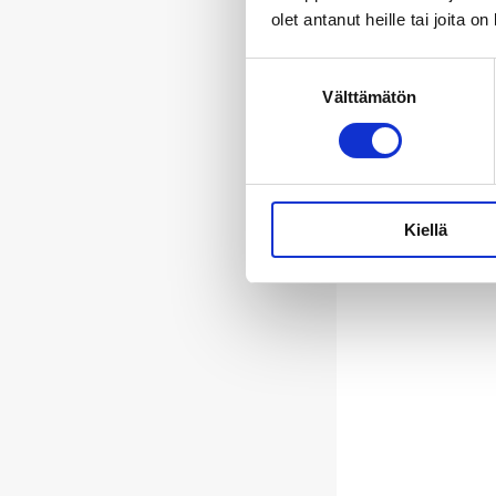
olet antanut heille tai joita o
Suostumuksen
Välttämätön
valinta
Kiellä