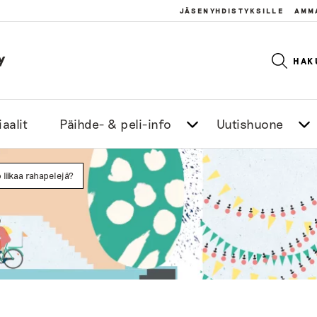
JÄSENYHDISTYKSILLE
AMM
y
HAK
aalit
Päihde- & peli-info
Uutishuone
 liikaa rahapelejä?