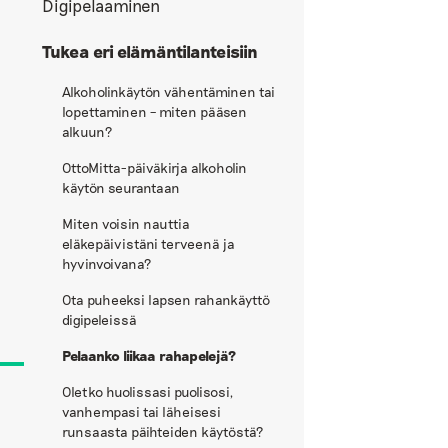
Digipelaaminen
Tukea eri elämäntilanteisiin
Alkoholinkäytön vähentäminen tai
lopettaminen – miten pääsen
alkuun?
OttoMitta-päiväkirja alkoholin
käytön seurantaan
Miten voisin nauttia
eläkepäivistäni terveenä ja
hyvinvoivana?
Ota puheeksi lapsen rahankäyttö
digipeleissä
Pelaanko liikaa rahapelejä?
Oletko huolissasi puolisosi,
vanhempasi tai läheisesi
runsaasta päihteiden käytöstä?