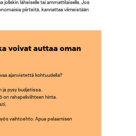
ollekin läheiselle tai ammattilaiselle. Jos
onomaisia piirteitä, kannattaa viimeistään
ka voivat auttaa oman
vaa ajanvietettä kohtuudella?
 ja pysy budjetissa.
ö on rahapeliviihteen hinta.
sti.
myös vaihtoehto. Apua pelaamisen