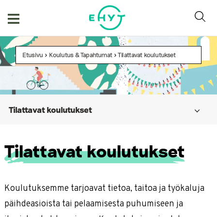
Skip
to
content
Etusivu
>
Koulutus & Tapahtumat
>
Tilattavat koulutukset
Tilattavat koulutukset
Tilattavat koulutukset
Koulutuksemme tarjoavat tietoa, taitoa ja työkaluja
päihdeasioista tai pelaamisesta puhumiseen ja