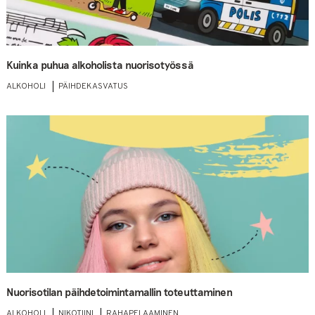
Kuinka puhua alkoholista nuorisotyössä
ALKOHOLI
PÄIHDEKASVATUS
Nuorisotilan päihdetoimintamallin toteuttaminen
ALKOHOLI
NIKOTIINI
RAHAPELAAMINEN