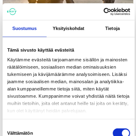
Eurooppalainen ehkäisevän päihdetyön tietoperusta -koulutus
Suostumus
Yksityiskohdat
Tietoja
MUUT
Tämä sivusto käyttää evästeitä
Käytämme evästeitä tarjoamamme sisällön ja mainosten
räätälöimiseen, sosiaalisen median ominaisuuksien
tukemiseen ja kävijämäärämme analysoimiseen. Lisäksi
jaamme sosiaalisen median, mainosalan ja analytiikka-
alan kumppaneillemme tietoja siitä, miten käytät
sivustoamme. Kumppanimme voivat yhdistää näitä tietoja
muihin tietoihin, joita olet antanut heille tai joita on kerätty,
kun olet käyttänyt heidän palvelujaan.
Rahapelaaminen puheeksi järjestöissä
Suostumuksen
Välttämätön
RAHAPELAAMINEN
valinta