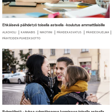
Ehkäisevä päihdetyö toisella asteella -koulutus ammattilaisille
ALKOHOLI
KANNABIS
NIKOTIINI
PÄIHDEKASVATUS
PÄIHDEOHJELMA
PÄIHTEIDEN PUHEEKSIOTTO
Ryhmäilmiö – tukea ryhmähengen luomiseen toisella asteella