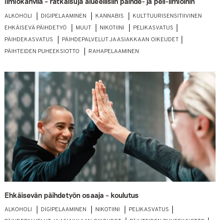
Ilmiökahvila – ratkaisuja alueellisiin päihde- ja peli-ilmiöihin
ALKOHOLI
DIGIPELAAMINEN
KANNABIS
KULTTUURISENSITIIVINEN
EHKÄISEVÄ PÄIHDETYÖ
MUUT
NIKOTIINI
PELIKASVATUS
PÄIHDEKASVATUS
PÄIHDEPALVELUT JA ASIAKKAAN OIKEUDET
PÄIHTEIDEN PUHEEKSIOTTO
RAHAPELAAMINEN
Ehkäisevän päihdetyön osaaja – koulutus
ALKOHOLI
DIGIPELAAMINEN
NIKOTIINI
PELIKASVATUS