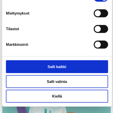
Mieltymykset
Tilastot
Markkinointi
Salli kaikki
Puhutaan rahapelaamisesta -koulutus
RAHAPELAAMINEN
Salli valinta
Kiellä