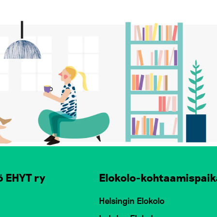
ö EHYT ry
Elokolo-kohtaamispaik
Helsingin Elokolo