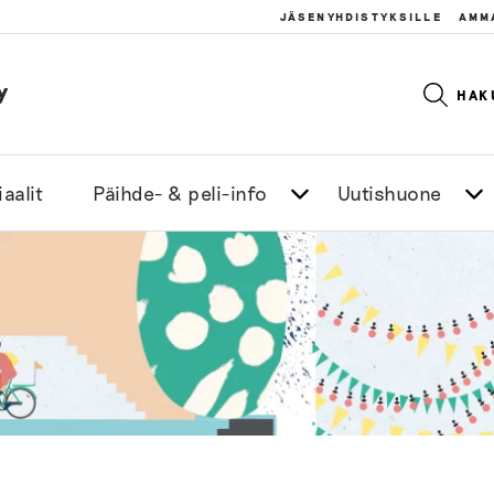
JÄSENYHDISTYKSILLE
AMM
y
HAK
aalit
Päihde- & peli-info
Uutishuone