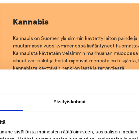
Kannabis
Kannabis on Suomen yleisimmin käytetty laiton päihde ja 
muutamassa vuosikymmenessä lisääntyneet huomattava
Kannabista käytetään yleisimmin marihuanan muodossa 
aiheutuvat riskit ja haitat riippuvat monesta eri tekijäst
kannabista käyttävän henkilön iästä ja terveydestä.
LUE LISÄÄ KANNABIKSESTA
Yksityiskohdat
itä
Muut huumeet
mme sisällön ja mainosten räätälöimiseen, sosiaalisen median