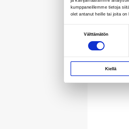
ja kävijämäärämme analysoim
kumppaneillemme tietoja siitä
olet antanut heille tai joita o
Suostumuksen
Välttämätön
valinta
Kiellä