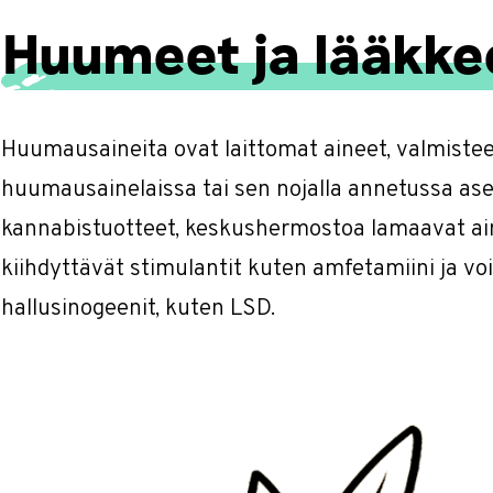
Huumeet ja lääkke
Huumausaineita ovat laittomat aineet, valmisteet
huumausainelaissa tai sen nojalla annetussa ase
kannabistuotteet, keskushermostoa lamaavat ain
kiihdyttävät stimulantit kuten amfetamiini ja v
hallusinogeenit, kuten LSD.