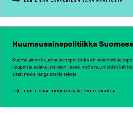
LUE LISÄÄ LÄÄKKEIDEN VÄÄRINKÄYTÖSTÄ
Huumausainepolitiikka Suomes
Suomalainen huumausainepolitiikka on kokonaiskieltopoli
kaupan ja salakuljetuksen lisäksi myös huumeiden käyttäm
siten myös rangaistavia tekoja.
LUE LISÄÄ HUUMAUSAINEPOLITIIKASTA