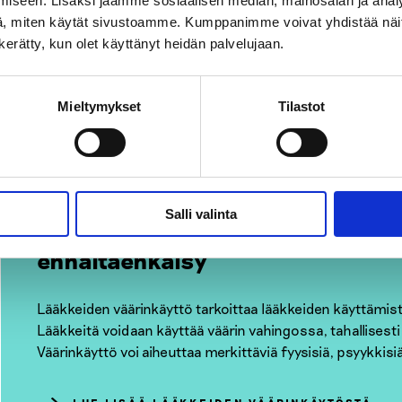
iseen. Lisäksi jaamme sosiaalisen median, mainosalan ja analy
, miten käytät sivustoamme. Kumppanimme voivat yhdistää näitä t
Laittomien päihteiden eli huumausaineiden käyttö Suome
n kerätty, kun olet käyttänyt heidän palvelujaan.
erityisesti alfa-pvp:n eli ”peukun” lisääntynyt käyttö.
LUE LISÄÄ MUISTA HUUMEISTA
Mieltymykset
Tilastot
Salli valinta
Lääkkeiden väärinkäyttö Suomes
ennaltaehkäisy
Lääkkeiden väärinkäyttö tarkoittaa lääkkeiden käyttämistä
Lääkkeitä voidaan käyttää väärin vahingossa, tahallisest
Väärinkäyttö voi aiheuttaa merkittäviä fyysisiä, psyykkisiä 