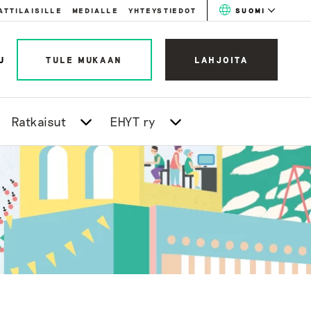
ATTILAISILLE
MEDIALLE
YHTEYSTIEDOT
SUOMI
U
TULE MUKAAN
LAHJOITA
Ratkaisut
EHYT ry