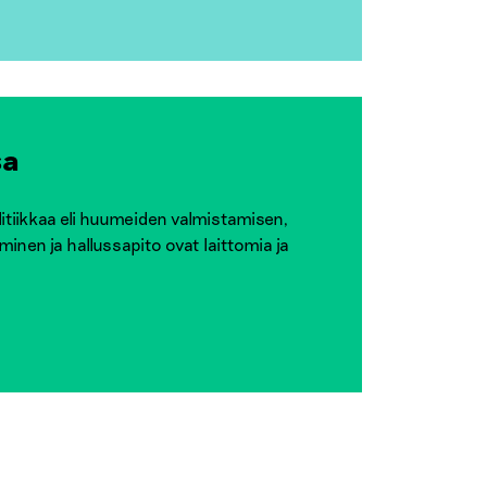
sa
tiikkaa eli huumeiden valmistamisen,
inen ja hallussapito ovat laittomia ja