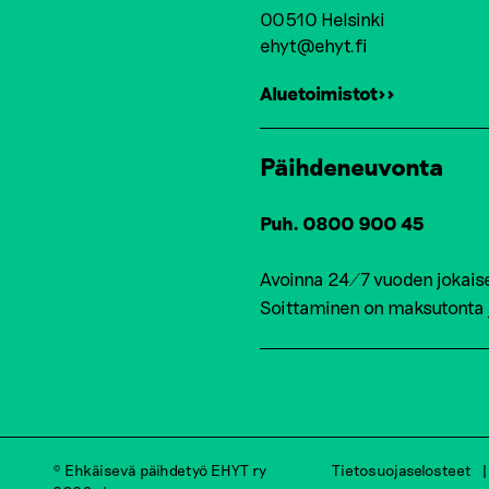
00510 Helsinki
ehyt@ehyt.fi
Aluetoimistot>>
Päihdeneuvonta
Puh. 0800 900 45
Avoinna 24/7 vuoden jokais
Soittaminen on maksutonta
© Ehkäisevä päihdetyö EHYT ry
Tietosuojaselosteet