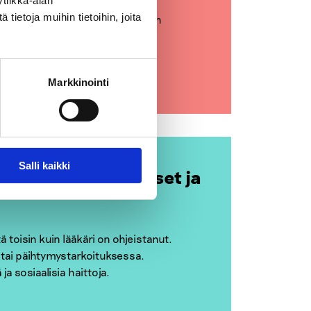
tiikka-alan
ietoja muihin tietoihin, joita
ssa on kasvanut. Nyt pinnalla on
Markkinointi
Salli kaikki
sa: syyt, seuraukset ja
 toisin kuin lääkäri on ohjeistanut.
i tai päihtymystarkoituksessa.
ja sosiaalisia haittoja.