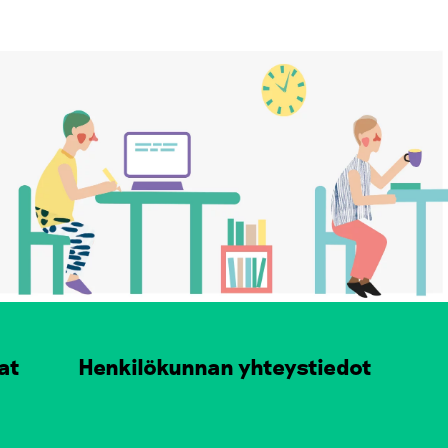
at
Henkilökunnan yhteystiedot