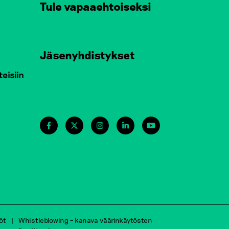
Tule vapaaehtoiseksi
Jäsenyhdistykset
teisiin
öt
Whistleblowing – kanava väärinkäytösten