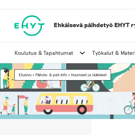
Skip
to
content
Ehkäisevä päihdetyö EHYT r
Koulutus & Tapahtumat
Työkalut & Materi
Etusivu
>
Päihde- & peli-info
>
Huumeet ja lääkkeet