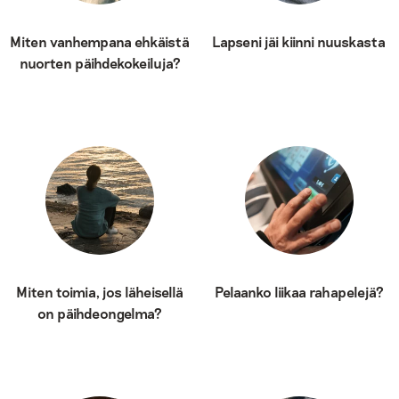
Miten vanhempana ehkäistä
Lapseni jäi kiinni nuuskasta
nuorten päihdekokeiluja?
Miten toimia, jos läheisellä
Pelaanko liikaa rahapelejä?
on päihdeongelma?