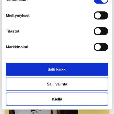
valinta
eri alojen ammattilaisille, kouluille ja
oppilaitoksille, vapaaehtoisille sekä kaikille
aiheistamme kiinnostuneille. Mukana myös
Mieltymykset
maksuttomia kursseja.
Tilastot
TUTUSTU VERKKOKURSSEIHIN
Markkinointi
Salli kaikki
Salli valinta
Kiellä