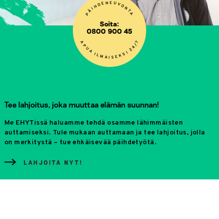
E
N
U
E
V
D
O
H
N
I
Ä
T
A
P
Soita:
0800 900 45
7
A
/
P
4
U
2
A
I
S
I
L
K
M
E
S
A
I
Tee lahjoitus, joka muuttaa elämän suunnan!
Me EHYTissä haluamme tehdä osamme lähimmäisten
auttamiseksi. Tule mukaan auttamaan ja tee lahjoitus, jolla
on merkitystä – tue ehkäisevää päihdetyötä.
LAHJOITA NYT!