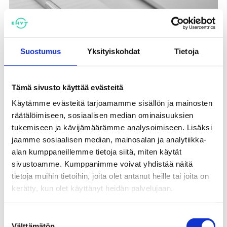
Suostumus
Yksityiskohdat
Tietoja
Tämä sivusto käyttää evästeitä
Käytämme evästeitä tarjoamamme sisällön ja mainosten
räätälöimiseen, sosiaalisen median ominaisuuksien
tukemiseen ja kävijämäärämme analysoimiseen. Lisäksi
jaamme sosiaalisen median, mainosalan ja analytiikka-
alan kumppaneillemme tietoja siitä, miten käytät
Osallistu verkkokurssille
sivustoamme. Kumppanimme voivat yhdistää näitä
tietoja muihin tietoihin, joita olet antanut heille tai joita on
kerätty, kun olet käyttänyt heidän palvelujaan.
EHYTin ehkäisevän päihdetyön ja
pelikasvatuksen verkkokurssit löytyvät
Suostumuksen
osoitteesta ehytkouluttaa.fi. Kurssit sopivat
Välttämätön