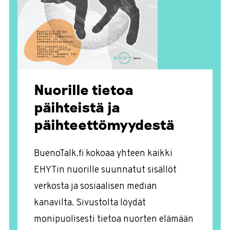
Nuorille tietoa
päihteistä ja
päihteettö­myydestä
BuenoTalk.fi kokoaa yhteen kaikki
EHYTin nuorille suunnatut sisällöt
verkosta ja sosiaalisen median
kanavilta. Sivustolta löydät
monipuolisesti tietoa nuorten elämään