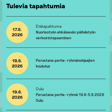
Tulevia tapahtumia
Etätapahtuma
17.8.
Nuorisotyön ehkäisevän päihdetyön
2026
verkostotapaaminen
19.8.
Perustana perhe -ryhmänohjaajien
2026
koulutus
Oulu
19.8.
Perustana perhe -ryhmä 19.8-5.9.2026
2026
Oulu