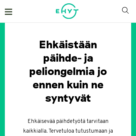
Skip
to
content
Ehkäistään
päihde- ja
peliongelmia jo
ennen kuin ne
syntyvät
Ehkäisevää päihdetyötä tarvitaan
kaikkialla. Tervetuloa tutustumaan ja