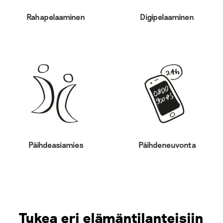
Rahapelaaminen
Digipelaaminen
Päihdeasiamies
Päihdeneuvonta
Tukea eri elämäntilanteisiin