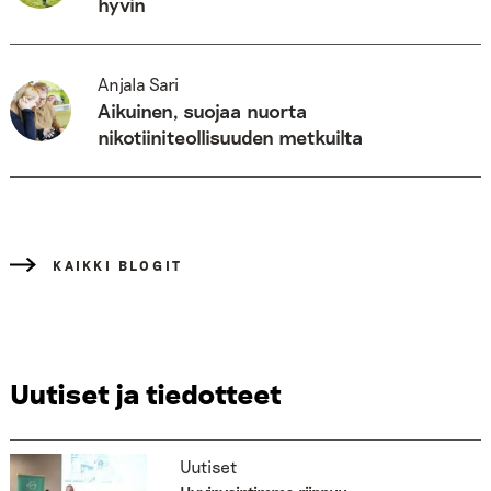
hyvin
Anjala Sari
Aikuinen, suojaa nuorta
nikotiiniteollisuuden metkuilta
KAIKKI BLOGIT
Uutiset ja tiedotteet
Uutiset