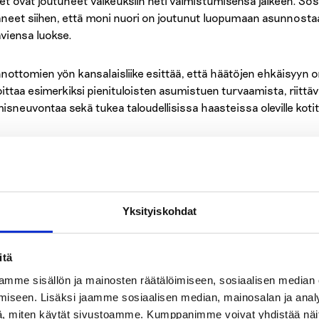
t ovat joutuneet vaikeuksiin heti valmistumisensa jälkeen. Sos
aneet siihen, että moni nuori on joutunut luopumaan asunnost
aviensa luokse.
nottomien yön kansalaisliike esittää, että häätöjen ehkäisyy
oittaa esimerkiksi pienituloisten asumistuen turvaamista, riittäv
isneuvontaa sekä tukea taloudellisissa haasteissa oleville kotita
aali- ja terveysalan järjestöjen valtionavustusten leikkaukset aih
nottomien yön kansalaisliikkeen toimijat kysyvätkin, ymmärtävä
aamis- ja auttamistyön arvon kansakunnan hyvinvoinnin edistämis
taviivat, jotka velvoittavat kuntia ja hyvinvointialueita sekä k
Yksityiskohdat
istyöhön. Ilman koordinoitua yhteistyötä toimet jäävät hajanaisik
estölähtöisen matalan kynnyksen kohtaamistyön, kuten etsivä
itä
attava sekä varmistettava, että ihmiset saavat heille kuuluvat pä
mme sisällön ja mainosten räätälöimiseen, sosiaalisen median
eluilla tavoitetaan yhteiskunnan tukiverkkojen ulkopuolelle jään
iseen. Lisäksi jaamme sosiaalisen median, mainosalan ja analy
tua asunnottomiksi ja marginaaliin.
, miten käytät sivustoamme. Kumppanimme voivat yhdistää näitä t