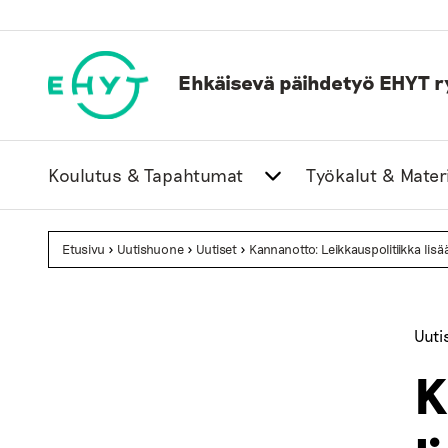
Skip
to
content
Ehkäisevä päihdetyö EHYT r
Koulutus & Tapahtumat
Työkalut & Materi
Etusivu
>
Uutishuone
>
Uutiset
>
Kannanotto: Leikkauspolitiikka lis
Uuti
K