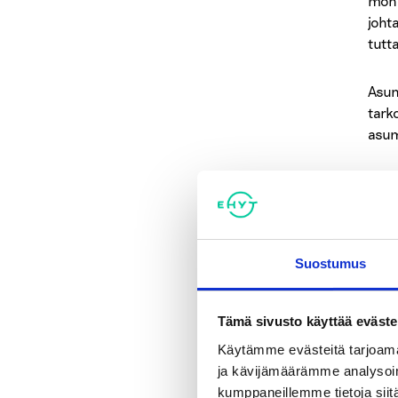
mone
joht
tutt
Asun
tark
asum
Sosi
Asun
koht
suun
Suostumus
yhte
Järj
Tämä sivusto käyttää eväste
turv
Käytämme evästeitä tarjoama
palv
ja kävijämäärämme analysoim
ajau
kumppaneillemme tietoja siitä