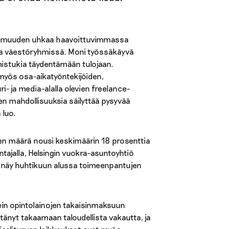
ttomuuden uhkaa haavoittuvimmassa
sa väestöryhmissä. Moni työssäkäyvä
sumistukia täydentämään tulojaan.
myös osa-aikatyöntekijöiden,
i- ja media-alalla olevien freelance-
n mahdollisuuksia säilyttää pysyvää
 luo.
 määrä nousi keskimäärin 18 prosenttia
ajalla, Helsingin vuokra-asuntoyhtiö
lä näy huhtikuun alussa toimeenpantujen
usein opintolainojen takaisinmaksuun
ittänyt takaamaan taloudellista vakautta, ja