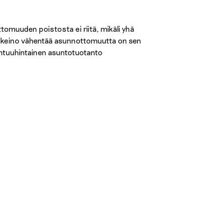
omuuden poistosta ei riitä, mikäli yhä
n keino vähentää asunnottomuutta on sen
htuuhintainen asuntotuotanto