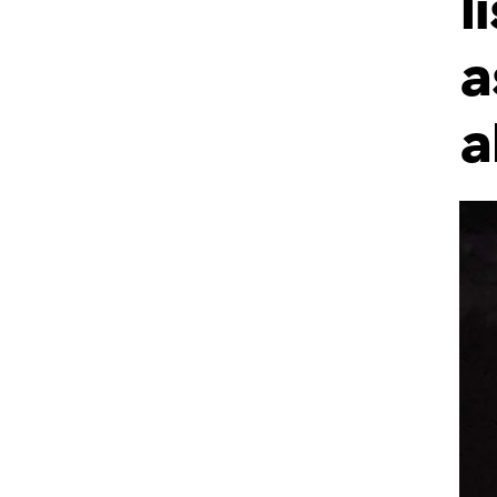
l
a
a