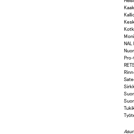
Hels
Kaak
Kall
Kesk
Kotk
Moni
NAL 
Nuor
Pro-
RETS
Rinn
Sate
Sirk
Suom
Suom
Tuki
Työt
Asun