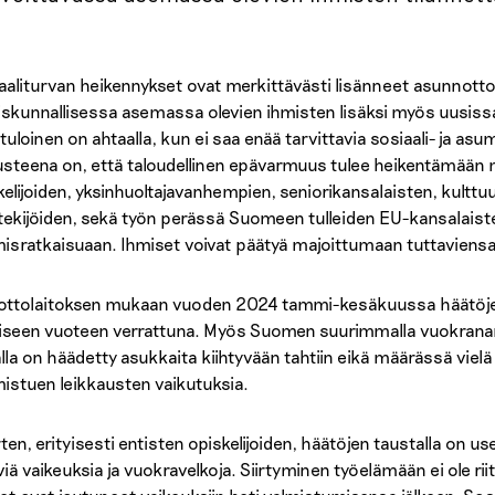
aaliturvan heikennykset ovat merkittävästi lisänneet asunno
iskunnallisessa asemassa olevien ihmisten lisäksi myös uusis
ituloinen on ahtaalla, kun ei saa enää tarvittavia sosiaali- ja a
steena on, että taloudellinen epävarmuus tulee heikentämään 
kelijoiden, yksinhuoltajavanhempien, seniorikansalaisten, kulttuur
tekijöiden, sekä työn perässä Suomeen tulleiden EU-kansalaiste
isratkaisuaan. Ihmiset voivat päätyä majoittumaan tuttaviensa
ottolaitoksen mukaan vuoden 2024 tammi-kesäkuussa häätöjen
liseen vuoteen verrattuna. Myös Suomen suurimmalla vuokranant
lla on häädetty asukkaita kiihtyvään tahtiin eikä määrässä vie
istuen leikkausten vaikutuksia.
ten, erityisesti entisten opiskelijoiden, häätöjen taustalla on 
yviä vaikeuksia ja vuokravelkoja. Siirtyminen työelämään ei ole ri