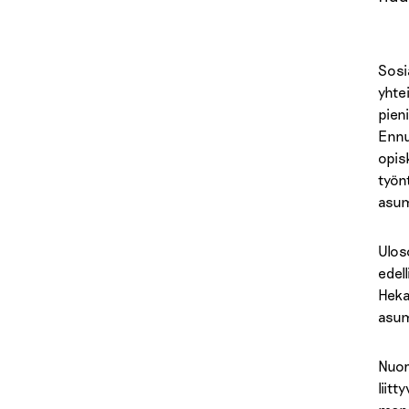
Sosi
yhte
pien
Ennu
opis
työn
asum
Ulos
edel
Heka
asum
Nuor
liitt