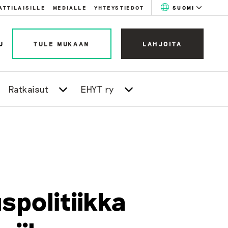
ATTILAISILLE
MEDIALLE
YHTEYSTIEDOT
SUOMI
U
TULE MUKAAN
LAHJOITA
Ratkaisut
EHYT ry
spolitiikka