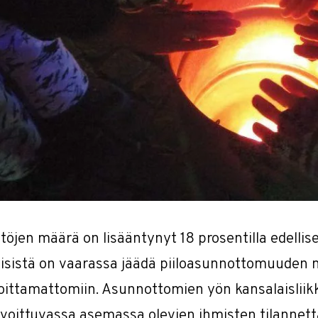
töjen määrä on lisääntynyt 18 prosentilla edellis
isistä on vaarassa jäädä piiloasunnottomuuden 
oittamattomiin. Asunnottomien yön kansalaisliikk
voittuvassa asemassa olevien ihmisten tilannetta