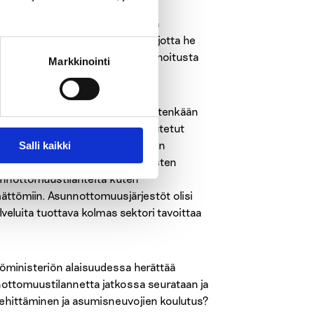
ekä alle 25-vuotiaille nuorille, on
 joissa on myös tarjolla ohjausta, jotta he
arvitaan riittäviä resursseja, rahoitusta
Markkinointi
Asunnottomuustilastot eivät tietenkään
, mutta samalla metodilla toteutetut
alleja luodaan. Asunnottominen yön
Salli kaikki
muustilastoja tarkoituksenmukaisten
sunnottomuustilanteita kuten
mättömiin. Asunnottomuusjärjestöt olisi
veluita tuottava kolmas sektori tavoittaa
töministeriön alaisuudessa herättää
ottomuustilannetta jatkossa seurataan ja
ehittäminen ja asumisneuvojien koulutus?