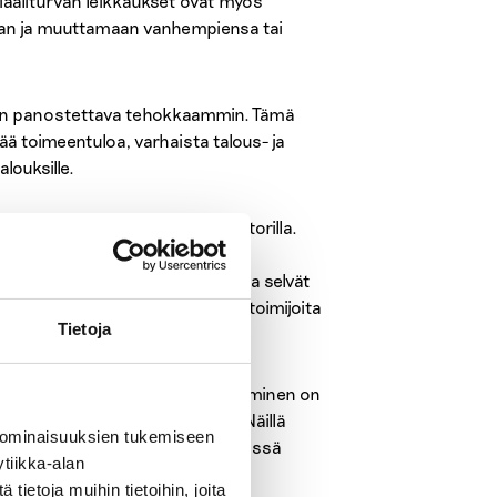
iaaliturvan leikkaukset ovat myös
aan ja muuttamaan vanhempiensa tai
n on panostettava tehokkaammin. Tämä
ää toimeentuloa, varhaista talous- ja
louksille.
euttavat huolta kolmannella sektorilla.
tkö päättäjät järjestöjen suoran
essä? Hallituksen pitäisi laatia selvät
olmannen sektorin asunnottomuustoimijoita
Tietoja
si ja tehottomiksi.
n työn ja asumisneuvonnan jatkuminen on
ihde- ja mielenterveyspalvelut. Näillä
 ominaisuuksien tukemiseen
eet, jotka ovat suurimmassa riskissä
tiikka-alan
ietoja muihin tietoihin, joita