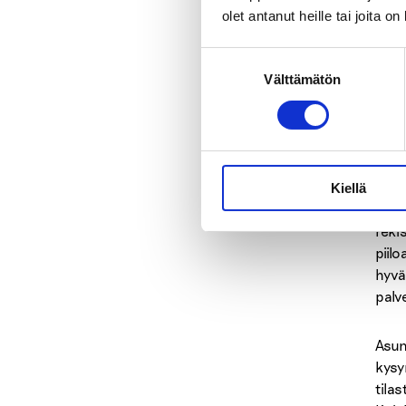
olet antanut heille tai joita o
Seksu
tarjo
Suostumuksen
pääs
Välttämätön
valinta
ja er
Asun
kerr
tila
Kiellä
kans
reki
piil
hyvä
palv
Asum
kysy
tila