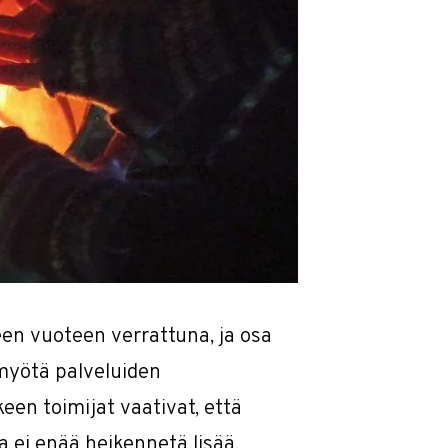
een vuoteen verrattuna, ja osa
myötä palveluiden
een toimijat vaativat, että
 ei enää heikennetä lisää.