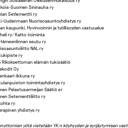
ingin Sosiaalinen Oikeudenmukaisuus ry
kois-Suomen Sininauha ry
iolan Setlementti ry
i-Uudenmaan Nuorisoasuntoyhdistys ry
an kaupunki, Hyvinvoinnin ja työllisyyden vastuualue
heli ry/Katto-toiminta
Hämeenlinnan seutu ry
isoasuntoliitto NAL ry
tukipiste ry
 Rikoksettoman elämän tukisäätiö
ekodit Oy
enkaari-ikkuna ry
kulanpuiston toimintayhdistys ry
en Pelastusarmeijan Säätiö sr
en Setementtiliitto ry
kohta ry
erapinen yhdistys ry
nottomien yötä vietetään YK:n köyhyyden ja syrjäytymisen vasta