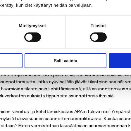
n kerätty, kun olet käyttänyt heidän palvelujaan.
aali- ja sukupuolivähemmistöille, vapautuville vangeille, naisille s
ttava turvallisia ja laadukkaita kriisi- ja hätämajoitusratkaisuja,
isivät siirtymään kohti pysyvämpää asumista. Näihin palveluihin t
Mieltymykset
Tilastot
illisiä yksiköitä, jotka vastaavat erityistarpeisiin.
nottomuuden poistamisessa on nojattava tutkittuun tietoon. 
o asunnottomana olevien ihmisten absoluuttista kokonaismäärä
stot näyttävät suuntaa ja vaikuttavat siihen, millaisia toimintam
Salli valinta
alaisliike esittää, että Suomessakin yhdistettäisiin asunnotto
steritietojen kanssa, jotta päästäisiin tunnistamaan erilaisia a
oasunnottomuutta, jotka nykyisellään jäävät tilastoinnissa näky
 huomioida tilastoinnin kehittämisessä, sillä asunnottomuuspal
eluverkoston aukoista tippuneita asunnottomia ihmisiä.
isen rahoitus- ja kehittämiskeskus ARA:n tuleva rooli Ympäris
myksiä tulevaisuuden asunnottomuuspolitiikasta. Kuinka asunn
stoidaan? Miten varmistetaan lakisääteisen asumisneuvonnan k