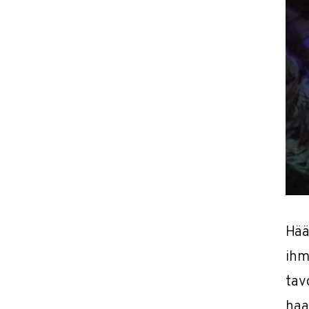
Hää
ihm
tav
haa