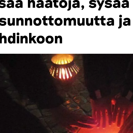
isää häätöjä, sysää 
sunnottomuutta ja 
hdinkoon