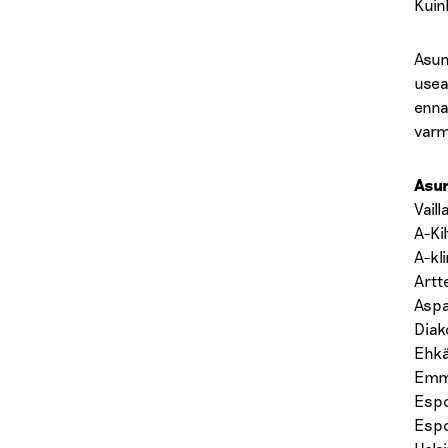
Kuin
Asun
usea
enna
varm
Asun
Vail
A-Kil
A-kl
Artt
Aspa
Diak
Ehkä
Emma
Espo
Esp