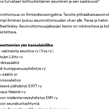
ka turvataan kohtuuhintainen asuminen ja sen saatavuus?
nottomuus on ihmisoikeusongelma. Tavoite pitkäaikaisasunnott
mpi ihminen joutuu asunnottomuuden uhan alle. Paras ja halvi
ltaehkäisy. Asunnottomuusjaksojen kesto on minimoitava ja ko
istettava.
nottomien yön kansalaisliike:
la vakinaista asuntoa ry (Vva ry)
tojen Liitto ry
inikkasäätiö
eli-kumppanuusyhdistys ry
-säätiö sr
onissalaitos
isevä päihdetyö EHYT ry
us Helsinki ry
on mielenterveysyhdistys EMY ry
oon seurakuntayhtymä