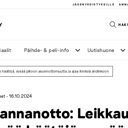
JÄSENYHDISTYKSILLE
AMM
y
HAK
aalit
Päihde- & peli-info
Uutishuone
ää häätöjä, sysää piiloon asunnottomuutta ja ajaa ihmisiä ahdinkoon
set -
16.10.2024
annanotto: Leikkau