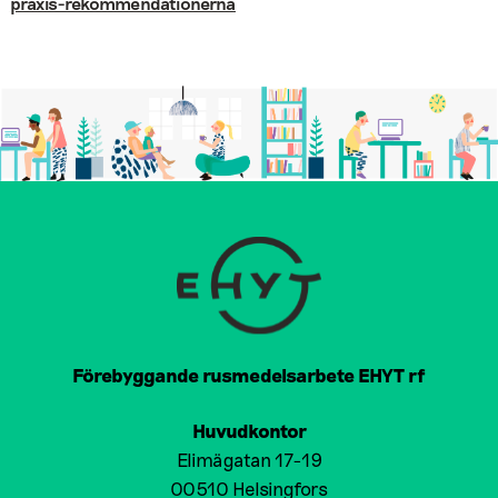
praxis-rekommendationerna
Förebyggande rusmedelsarbete EHYT rf
Huvudkontor
Elimägatan 17-19
00510 Helsingfors