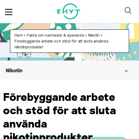
Hoppa
till
innehåll
Hem
>
Fakta om rusmedel & spelande
>
Nikotin
>
Förebyggande arbete och stöd för att sluta använda
nikotinprodukter
Nikotin
Tobak
Förebyggande arbete
Snus
och stöd för att sluta
E-cigaretter
Nikotinpåsar
använda
Förebyggande arbete och stöd för att sluta använda
nikotinprodukter
nikotinprodukter