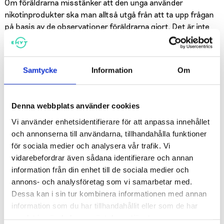
Om föräldrarna misstänker att den unga använder
nikotinprodukter ska man alltså utgå från att ta upp frågan
på basis av de observationer föräldrarna gjort. Det är inte
bra att ge den unga skuldkänslor, men inte heller att invagga
sig i en föreställning om att misstankarna är obefogade.
Föräldrarna kan visa att de inte godkänner den ungas
Samtycke
Information
Om
användning och att de är beredda att erbjuda stöd och
hjälp med att sluta.
Denna webbplats använder cookies
Skolan som stöd för
Vi använder enhetsidentifierare för att anpassa innehållet
nikotinfrihet
och annonserna till användarna, tillhandahålla funktioner
för sociala medier och analysera vår trafik. Vi
vidarebefordrar även sådana identifierare och annan
Rökning, användning av snus, nikotinpåsar eller e-cigaretter
information från din enhet till de sociala medier och
på läroanstaltens område är förbjudet både för elever,
annons- och analysföretag som vi samarbetar med.
personal och besökare. Förbudet att använda
Dessa kan i sin tur kombinera informationen med annan
nikotinprodukter gäller även kvälls- och
information som du har tillhandahållit eller som de har
semesteranvändning av läroanstaltens lokaler. På skolans
samlat in när du har använt deras tjänster.
område bör det finnas tydliga skyltar om förbudet mot att