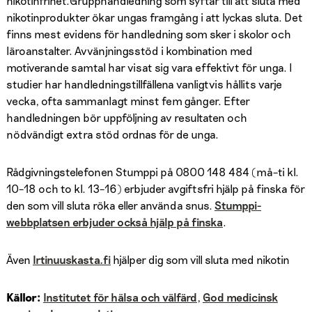
nikotinfrihet.Grupphandledning som syftar till att sluta med
nikotinprodukter ökar ungas framgång i att lyckas sluta. Det
finns mest evidens för handledning som sker i skolor och
läroanstalter. Avvänjningsstöd i kombination med
motiverande samtal har visat sig vara effektivt för unga. I
studier har handledningstillfällena vanligtvis hållits varje
vecka, ofta sammanlagt minst fem gånger. Efter
handledningen bör uppföljning av resultaten och
nödvändigt extra stöd ordnas för de unga.
Rådgivningstelefonen Stumppi på 0800 148 484 (må–ti kl.
10–18 och to kl. 13–16) erbjuder avgiftsfri hjälp på finska för
den som vill sluta röka eller använda snus.
Stumppi-
webbplatsen erbjuder också hjälp på finska
.
Även
Irtinuuskasta.fi
hjälper dig som vill sluta med nikotin
Källor:
Institutet för hälsa och välfärd
,
God medicinsk