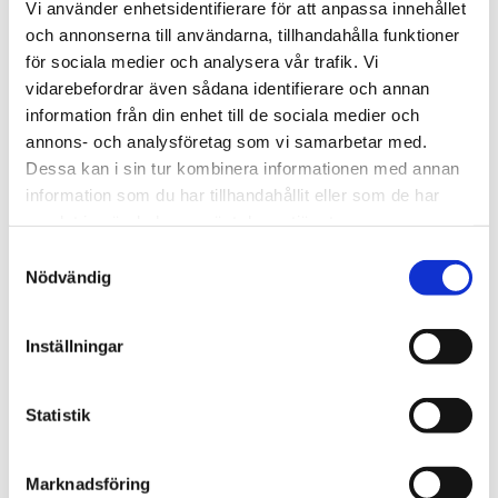
Vi använder enhetsidentifierare för att anpassa innehållet
och annonserna till användarna, tillhandahålla funktioner
för sociala medier och analysera vår trafik. Vi
vidarebefordrar även sådana identifierare och annan
information från din enhet till de sociala medier och
Kuva: Minna Lehtinen / EHYT ry
annons- och analysföretag som vi samarbetar med.
Dessa kan i sin tur kombinera informationen med annan
information som du har tillhandahållit eller som de har
Hälsoeffekterna ännu oklara
samlat in när du har använt deras tjänster.
Samtyckesval
Nödvändig
Till skillnad från cigarettrökning sker ingen förbränning i e-
cigaretter. Därför utsätts användaren inte för
förbränningsprodukter, till exempel tjära och kolos.
Inställningar
Mängden små partiklar i den ångformade aerosol som
bildas i e-cigaretter är dock lika stor eller större än vid
Statistik
rökning av vanliga cigaretter. Både de fasta och de flytande
partiklarna är väldigt små nanopartiklar som vid inandning
hamnar i lungalveolerna och vidare in i blodcirkulationen.
Marknadsföring