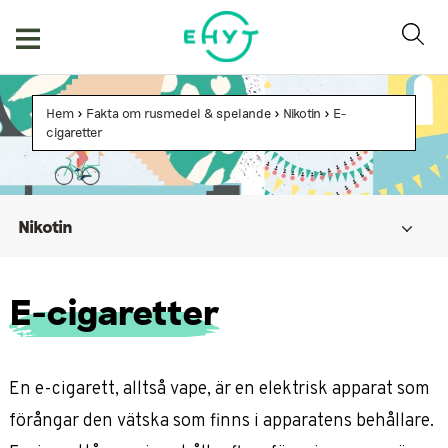
Hoppa
till
innehåll
Hem
>
Fakta om rusmedel & spelande
>
Nikotin
>
E-
cigaretter
Nikotin
Tobak
E-cigaretter
Snus
E-cigaretter
Nikotinpåsar
En e-cigarett, alltså vape, är en elektrisk apparat som
förångar den vätska som finns i apparatens behållare.
Förebyggande arbete och stöd för att sluta använda
nikotinprodukter