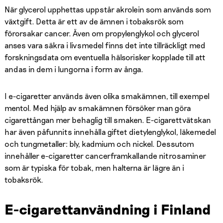
När glycerol upphettas uppstår akrolein som används som
växtgift. Detta är ett av de ämnen i tobaksrök som
förorsakar cancer. Även om propylenglykol och glycerol
anses vara säkra i livsmedel finns det inte tillräckligt med
forskningsdata om eventuella hälsorisker kopplade till att
andas in dem i lungorna i form av ånga.
I e-cigaretter används även olika smakämnen, till exempel
mentol. Med hjälp av smakämnen försöker man göra
cigarettångan mer behaglig till smaken. E-cigarettvätskan
har även påfunnits innehålla giftet dietylenglykol, läkemedel
och tungmetaller: bly, kadmium och nickel. Dessutom
innehåller e-cigaretter cancerframkallande nitrosaminer
som är typiska för tobak, men halterna är lägre än i
tobaksrök.
E-cigarettanvändning i Finland