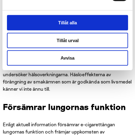
Ångans sammansättning och egenskaper varierar enligt
egenskaperna hos vätskan, apparaten, inställningarna och
användningssättet.
Tillåt alla
E-cigaretterna har varit på marknaden en rätt kort tid och
därför vet man bara lite om deras långtidsverkningar på
Tillåt urval
hälsan. Spektret av olika e-cigarettapparater och -vätskor
på marknaden är stort och deras kvalitet varierar stort.
Avvisa
Dessutom kan användare av e-cigaretter blanda egna
kombinationer av ingredienserna, vilket påverkar hur man
undersöker hälsoverkningarna. Häsloeffekterna av
förångning av smakämnen som är godkända som livsmedel
känner vi inte ännu till.
Försämrar lungornas funktion
Enligt aktuell information försämrar e-cigarettångan
lungornas funktion och främjar uppkomsten av