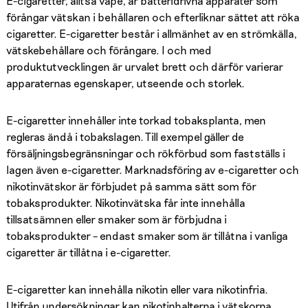
E-cigaretter, alltså vape, är batteridrivna apparater som
förångar vätskan i behållaren och efterliknar sättet att röka
cigaretter. E-cigaretter består i allmänhet av en strömkälla,
vätskebehållare och förångare. I och med
produktutvecklingen är urvalet brett och därför varierar
apparaternas egenskaper, utseende och storlek.
E-cigaretter innehåller inte torkad tobaksplanta, men
regleras ändå i tobakslagen. Till exempel gäller de
försäljningsbegränsningar och rökförbud som fastställs i
lagen även e-cigaretter. Marknadsföring av e-cigaretter och
nikotinvätskor är förbjudet på samma sätt som för
tobaksprodukter. Nikotinvätska får inte innehålla
tillsatsämnen eller smaker som är förbjudna i
tobaksprodukter – endast smaker som är tillåtna i vanliga
cigaretter är tillåtna i e-cigaretter.
E-cigaretter kan innehålla nikotin eller vara nikotinfria.
Utifrån undersökningar kan nikotinhalterna i vätskorna