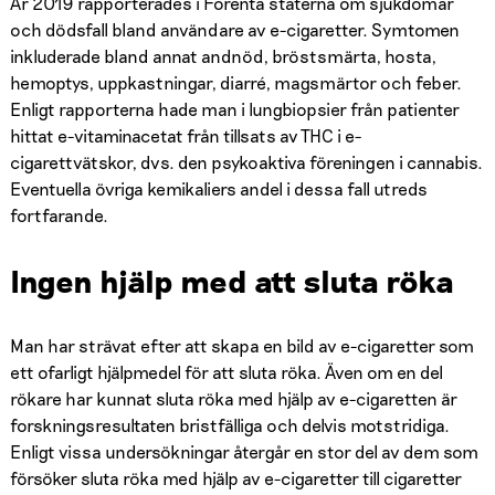
År 2019 rapporterades i Förenta staterna om sjukdomar
och dödsfall bland användare av e-cigaretter. Symtomen
inkluderade bland annat andnöd, bröstsmärta, hosta,
hemoptys, uppkastningar, diarré, magsmärtor och feber.
Enligt rapporterna hade man i lungbiopsier från patienter
hittat e-vitaminacetat från tillsats av THC i e-
cigarettvätskor, dvs. den psykoaktiva föreningen i cannabis.
Eventuella övriga kemikaliers andel i dessa fall utreds
fortfarande.
Ingen hjälp med att sluta röka
Man har strävat efter att skapa en bild av e-cigaretter som
ett ofarligt hjälpmedel för att sluta röka. Även om en del
rökare har kunnat sluta röka med hjälp av e-cigaretten är
forskningsresultaten bristfälliga och delvis motstridiga.
Enligt vissa undersökningar återgår en stor del av dem som
försöker sluta röka med hjälp av e-cigaretter till cigaretter