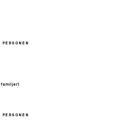
M PERSONEN
 familjer)
M PERSONEN