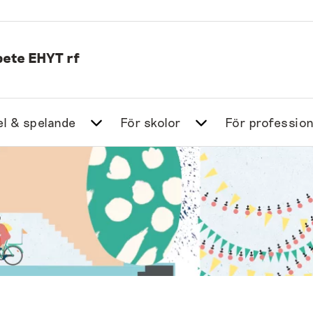
ete EHYT rf
l & spelande
För skolor
För profession