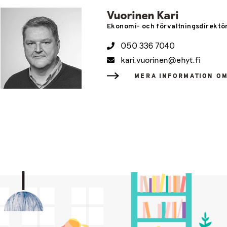
Vuorinen Kari
Ekonomi- och förvaltningsdirektö
050 336 7040
kari.vuorinen@ehyt.fi
MERA INFORMATION O