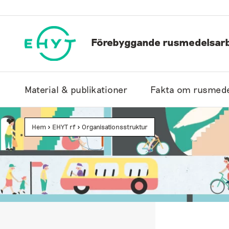
Hoppa
till
innehåll
Förebyggande rusmedelsarb
Material & publikationer
Fakta om rusmede
Hem
>
EHYT rf
>
Organisationsstruktur