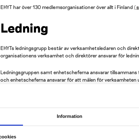
EHYT har över 130 medlemsorganisationer över allt i Finland
(s
Ledning
EHYTs ledningsgrupp består av verksamhetsledaren och direkt
organisationens verksamhet och direktörer ansvarar för lednin
Ledningsgruppen samt enhetscheferna ansvarar tillsammans f
och enhetscheferna ansvarar för att målen för verksamheten 
för verksamheten följs. Ledningsgruppen ansvarar för det admi
Läs EHYTs stadgar
(pdf, 140 kb).
Information
Ledningsgrupp
cookies