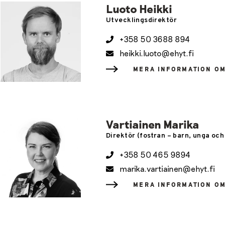
Luoto Heikki
Utvecklingsdirektör
+358 50 3688 894
heikki.luoto@ehyt.fi
MERA INFORMATION O
Vartiainen Marika
Direktör (fostran – barn, unga och
+358 50 465 9894
marika.vartiainen@ehyt.fi
MERA INFORMATION O