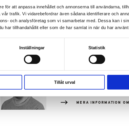
Mikkonen Juha
e för att anpassa innehållet och annonserna till användarna, tillh
Verksamhetsledare
vår trafik. Vi vidarebefordrar även sådana identifierare och anna
050 527 4780
nnons- och analysföretag som vi samarbetar med. Dessa kan i sin
juha.mikkonen@ehyt.fi
har tillhandahållit eller som de har samlat in när du har använt 
MERA INFORMATION O
Inställningar
Statistik
Damski Jiri
Direktör (medborgarverksamhet)
Tillåt urval
040 450 9077
jiri.damski@ehyt.fi
MERA INFORMATION O