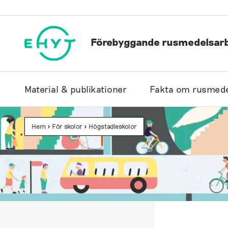
Hoppa
till
innehåll
Förebyggande rusmedelsarb
Material & publikationer
Fakta om rusmede
Hem
>
För skolor
>
Högstadieskolor