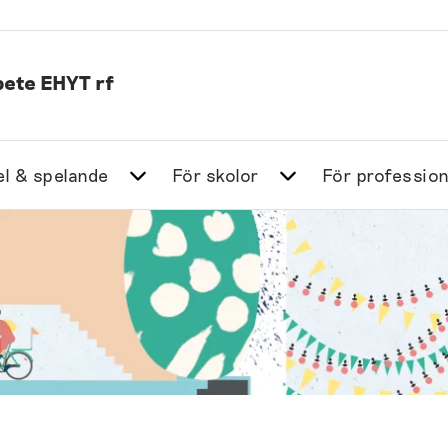
ete EHYT rf
l & spelande
För skolor
För profession