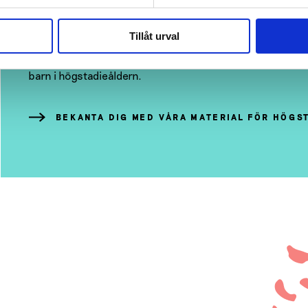
Vi erbjuder undervisningsmaterialpaket, affischer, video
Tillåt urval
nikotinprodukter, alkohol, droger, digitalt spelande och s
arbetar med ungdomar i högstadieåldern. Bekanta dig äv
barn i högstadieåldern.
BEKANTA DIG MED VÅRA MATERIAL FÖR HÖGS