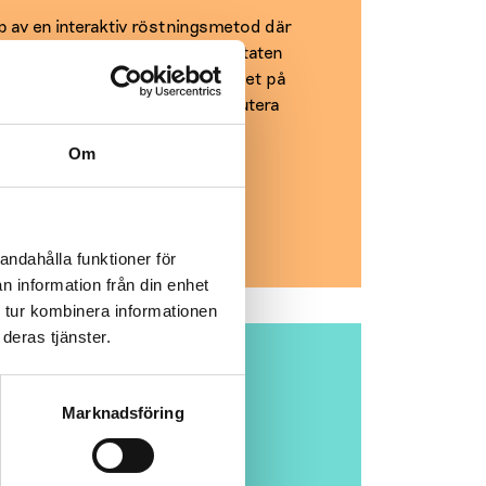
p av en interaktiv röstningsmetod där
kolan får ett sammandrag på resultaten
era rusmedelsförebyggande arbetet på
unskapen om rusmedel och diskutera
Om
andahålla funktioner för
n information från din enhet
 tur kombinera informationen
deras tjänster.
Marknadsföring
lande och sociala