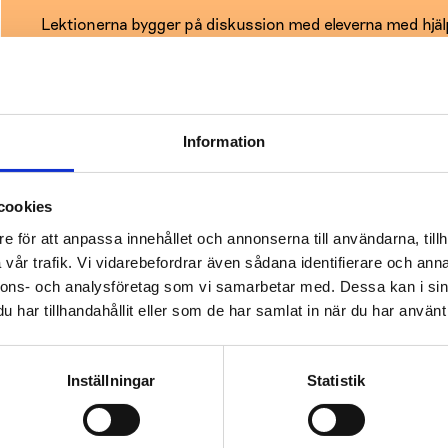
Lektionerna bygger på diskussion med eleverna med hjäl
alla elever får vara delaktiga och berätta sina åsikter. S
som t.ex. kan användas i elevvårdsgruppen för att plan
skolan. Målet med metoden är att bland annat öka på k
temat med elever, lärare och föräldrar.
Information
LÄS MER OM HUBU-METODEN
cookies
e för att anpassa innehållet och annonserna till användarna, tillh
vår trafik. Vi vidarebefordrar även sådana identifierare och anna
nnons- och analysföretag som vi samarbetar med. Dessa kan i sin
har tillhandahållit eller som de har samlat in när du har använt 
Inställningar
Statistik
Olika material om rusmedel, spe
medier för högstadiet