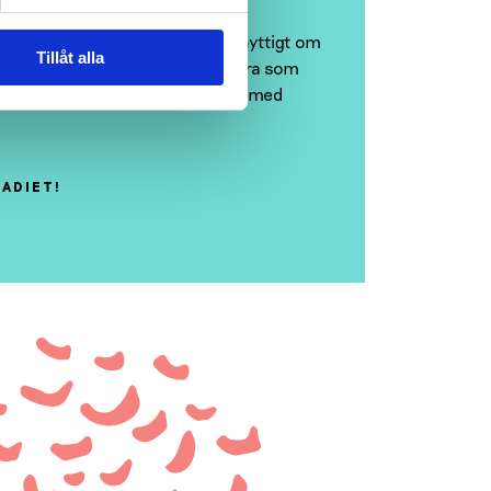
n, planeringsverktyg och annat nyttigt om
Tillåt alla
ociala medier trill lärare och andra som
en med materialen för föräldrar med
TADIET!