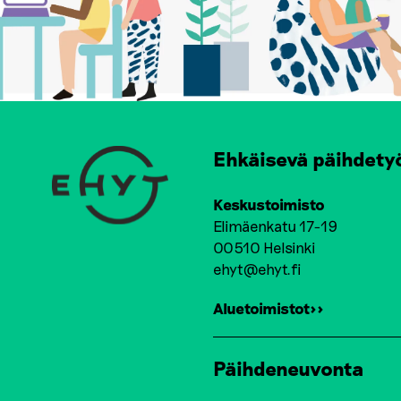
Ehkäisevä päihdety
Keskustoimisto
Elimäenkatu 17-19
00510 Helsinki
ehyt@ehyt.fi
Aluetoimistot>>
Päihdeneuvonta