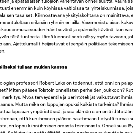
teen ja epätasaisen tulojaon vähentävän onnellisuutta. Vauraissa
itusti enemmän kuin köyhissä valtioissa tai yhteiskunnissa, jois
alaisen tasaiset. Kiinnostavana yksityiskohtana on mainittava, 
oimeentuloltaan erilaisiin ryhmiin erilailla. Vasemmistolaiset kok
ikeudenmukaisuuden häiritsevänä ja epämiellyttävänä, kun vasta
tyvän tältä tunteelta. Tämä luonnollisesti näkyy myös tavassa, jo
ojaan. Ajattelumallit heijastuvat eteenpäin politiikan tekemiseen 
en.
lliseksi tullaan muiden kanssa
ologian professori Robert Lake on todennut, että onni on palapel
set? Miten pääsee Tolstoin onnellisten perheiden joukkoon? Kuten 
i merkitys. Myös terveydentila ja perintötekijät vaikuttavat ih
äänsä. Mutta mikä on loppujenlopuksi kaikista tärkeintä? Ihmise
attaa lapsiaan ympäristössä, jossa elämän siemeniä idätetään
telemaan, että kun ihminen pääsee nauttimaan tietystä turvallisu
sta, on loppu kiinni ihmisen omasta toiminnasta. Onnellisuus löyt
stä. Se löytyy kyvystä välittää, saada osakseen rakkautta ja hel