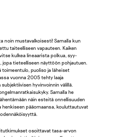
vata noin mustavalkoisesti! Samalla kun
ettu taiteelliseen vapauteen. Kaiken
itse kulkea lineaarista polkua, syy-
 jopa tieteelliseen näyttöön pohjautuen.
vä toimeentulo, puoliso ja läheiset
iassa vuonna 2005 tehty laaja
ubjektiivisen hyvinvoinnin välillä.
pi ongelmanratkaisukyky. Samalla he
ähentämään näin esteitä onnellisuuden
n ja henkiseen pääomaansa, kouluttautuvat
 todennäköisyyttä.
titutkimukset osoittavat tasa-arvon