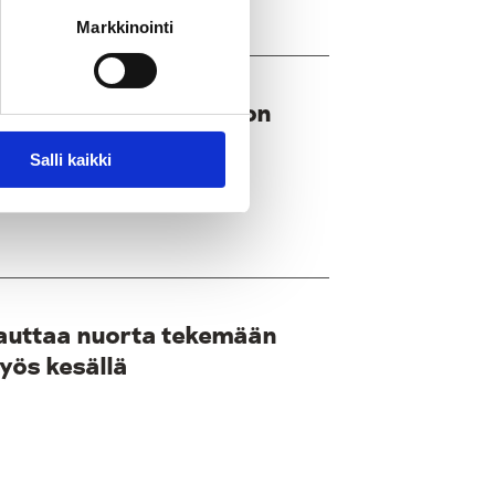
Markkinointi
e asteelle siirtyminen on
s
Salli kaikki
 auttaa nuorta tekemään
yös kesällä