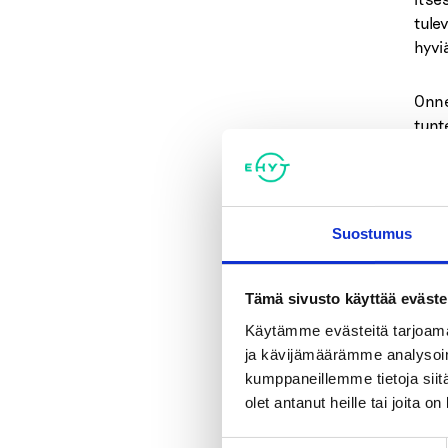
tule
hyvi
Onne
tunt
vast
onne
ajat
ajat
Suostumus
tois
on e
Tämä sivusto käyttää eväste
Käytämme evästeitä tarjoama
Jaa
ja kävijämäärämme analysoim
kumppaneillemme tietoja siitä
olet antanut heille tai joita o