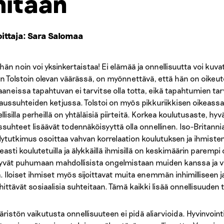
itään
oittaja: Sara Salomaa
eihän noin voi yksinkertaistaa! Ei elämää ja onnellisuutta voi ku
än Tolstoin olevan väärässä, on myönnettävä, että hän on oikeut
aneissa tapahtuvan ei tarvitse olla totta, eikä tapahtumien tarv
aussuhteiden ketjussa. Tolstoi on myös pikkuriikkisen oikeassa,
lisilla perheillä on yhtäläisiä piirteitä. Korkea koulutusaste, hy
ssuhteet lisäävät todennäköisyyttä olla onnellinen. Iso-Britann
lytutkimus osoittaa vahvan korrelaation koulutuksen ja ihmisten s
easti koulutetuilla ja älykkäillä ihmisillä on keskimäärin parem
yvät puhumaan mahdollisista ongelmistaan muiden kanssa ja v
tä. Iloiset ihmiset myös sijoittavat muita enemmän inhimillisee
ehittävät sosiaalisia suhteitaan. Tämä kaikki lisää onnellisuuden
ristön vaikutusta onnellisuuteen ei pidä aliarvioida. Hyvinvoin