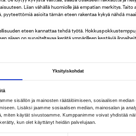
vaisuuteen. Liian vähällä huomiolle jää empatian merkitys. Tait
ä, pyyteettömiä asioita tämän eteen rakentaa kykyä nähdä maail
llisuuden eteen kannattaa tehdä työtä. Hokkuspokkustemppuje
een sijaan on suositeltavaa kerätä ympärilleen kestäviä ilonaihe
ustuskykyään mielipahaa vastaan. Lainaus Anne Frankin päiväki
llinen, tekee toisetkin onnellisiksi. Joka on rohkea ja luottavain
telemalla ymmärtää, miksi maailmassa on vaalittava hyvyyttä j
uksiaan. Me elämme toisten ihmisten kanssa ja olemme aina riipp
Yksityiskohdat
ten onnellisuuden eteen on työtä itsensä parhaaksi. Onnellisuu
nemmän kuin vihaa ja pahaa mieltä.
itä
mme sisällön ja mainosten räätälöimiseen, sosiaalisen median
:
iseen. Lisäksi jaamme sosiaalisen median, mainosalan ja analy
, miten käytät sivustoamme. Kumppanimme voivat yhdistää näitä t
n kerätty, kun olet käyttänyt heidän palvelujaan.