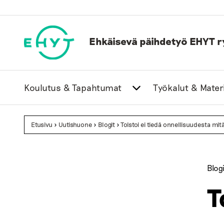
Skip
to
content
Ehkäisevä päihdetyö EHYT r
Koulutus & Tapahtumat
Työkalut & Materi
Etusivu
>
Uutishuone
>
Blogit
>
Tolstoi ei tiedä onnellisuudesta mit
Blogi
T