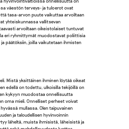
 hyvinvointivaltioissa onnellisuutta on
sa väestön terveys- ja tuloerot ovat
että tasa-arvon puute vaikuttaa arvoiltaan
evat yhteiskunnassa vallitsevan
avasti arvoiltaan oikeistolaiset tuntuvat
lla eri ryhmittymät muodostavat poliittisia
ja päätöksiin, joilla vaikutetaan ihmisten
i. Mistä yksittäinen ihminen löytää oikeat
edellä on todettu, ulkoisilla tekijöillä on
misen kykyyn muodostaa onnellisuutta
n oma mieli. Onnelliset perheet voivat
 hyvässä mullassa. Olen taipuvainen
uden ja taloudellisen hyvinvoinnin
yy läheltä, muista ihmisistä, läheisistä ja
lyyttä sekä mahdollisuudesta luottaa