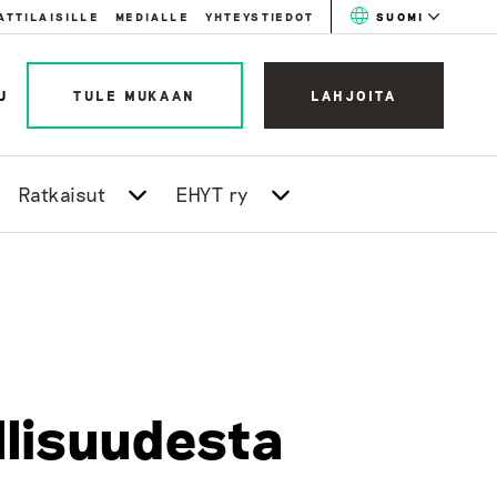
ATTILAISILLE
MEDIALLE
YHTEYSTIEDOT
SUOMI
U
TULE MUKAAN
LAHJOITA
Ratkaisut
EHYT ry
ellisuudesta