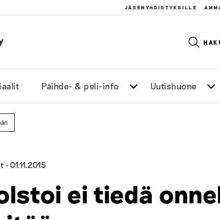
JÄSENYHDISTYKSILLE
AMM
y
HAK
aalit
Päihde- & peli-info
Uutishuone
ään
t -
01.11.2015
olstoi ei tiedä onn