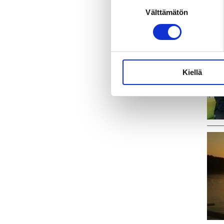
Ka
Suostumuksen
Välttämätön
valinta
Kiellä