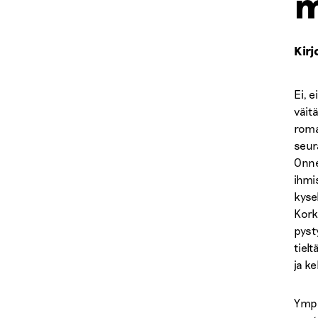
m
Kirj
Ei, 
väit
roma
seur
Onnel
ihmi
kyse
Kork
pyst
tiel
ja k
Ympä