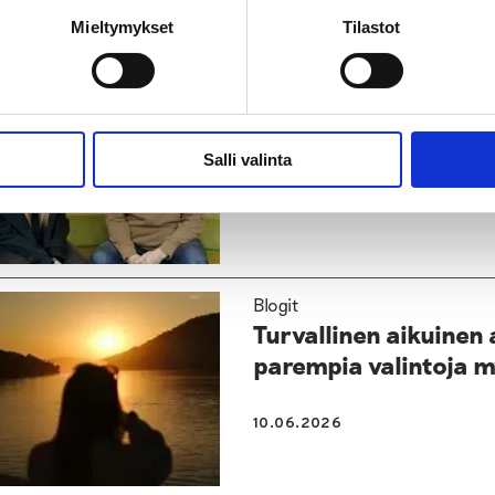
tso myös
Mieltymykset
Tilastot
Blogit
Yläkouluun ja toisell
nuorelle suuri muuto
Salli valinta
06.08.2026
Blogit
Turvallinen aikuinen
parempia valintoja m
10.06.2026