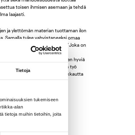
o asettua toisen ihmisen asemaan ja tehdä
ma laajasti.
n ja ylettömän materian tuottaman ilon
ita. Samalla tulee vahvistaneeksi omaa
rjan kiteyttää tämän ajatuksen: ”Joka on
en, ei sorru hädänkään alla.” Näin
a kauneutta sekä sanottava ääneen hyviä
uvaisia muista. Juuri siksi myös työ
Tietoja
s kasvaa ympäristössä, jossa rakkautta
 ominaisuuksien tukemiseen
tiikka-alan
ietoja muihin tietoihin, joita