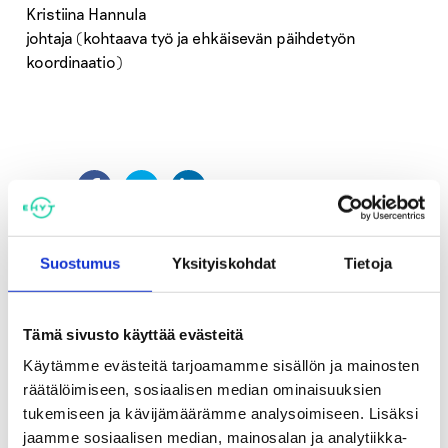
Kristiina Hannula
johtaja (kohtaava työ ja ehkäisevän päihdetyön
koordinaatio)
Jaa:
Tagit
alkoholi
lapset
vanhemmat
Suostumus
Yksityiskohdat
Tietoja
Tämä sivusto käyttää evästeitä
Katso myös
Käytämme evästeitä tarjoamamme sisällön ja mainosten
räätälöimiseen, sosiaalisen median ominaisuuksien
tukemiseen ja kävijämäärämme analysoimiseen. Lisäksi
Blogit
jaamme sosiaalisen median, mainosalan ja analytiikka-
Yläkouluun ja toiselle asteelle