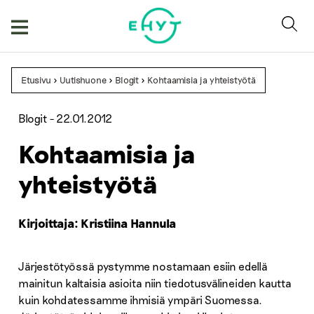
Skip
to
content
Etusivu
>
Uutishuone
>
Blogit
>
Kohtaamisia ja yhteistyötä
Blogit -
22.01.2012
Kohtaamisia ja
yhteistyötä
Kirjoittaja: Kristiina Hannula
Järjestötyössä pystymme nostamaan esiin edellä
mainitun kaltaisia asioita niin tiedotusvälineiden kautta
kuin kohdatessamme ihmisiä ympäri Suomessa.