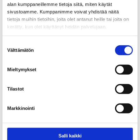
siirtyminen on nuorelle suuri
alan kumppaneillemme tietoja siitä, miten käytät
muutos
sivustoamme. Kumppanimme voivat yhdistää näitä
tietoja muihin tietoihin, joita olet antanut heille tai joita on
kerätty, kun olet käyttänyt heidän palvelujaan.
06.08.2026
Blogit
Suostumuksen
Turvallinen aikuinen auttaa nuorta
Välttämätön
valinta
tekemään parempia valintoja myös
kesällä
Mieltymykset
10.06.2026
Tilastot
Blogit
Kesä kutsuu palautumaan ja
Markkinointi
voimaan hyvin
01.06.2026
Salli kaikki