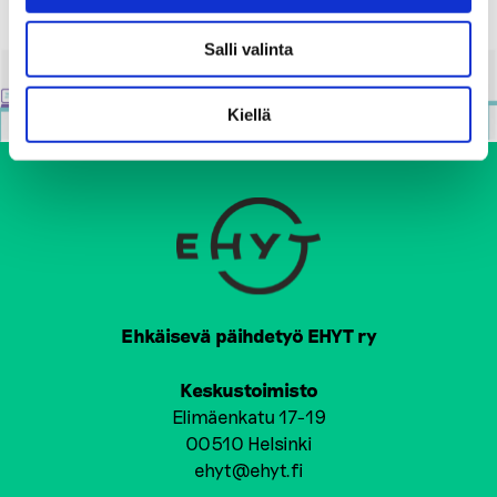
Salli valinta
Kiellä
Ehkäisevä päihdetyö EHYT ry
Keskustoimisto
Elimäenkatu 17-19
00510 Helsinki
ehyt@ehyt.fi