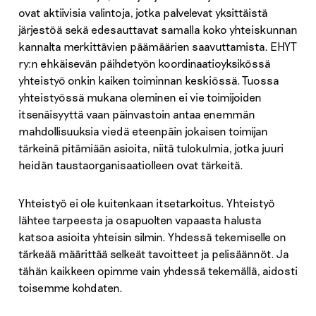
ovat aktiivisia valintoja, jotka palvelevat yksittäistä
järjestöä sekä edesauttavat samalla koko yhteiskunnan
kannalta merkittävien päämäärien saavuttamista. EHYT
ry:n ehkäisevän päihdetyön koordinaatioyksikössä
yhteistyö onkin kaiken toiminnan keskiössä. Tuossa
yhteistyössä mukana oleminen ei vie toimijoiden
itsenäisyyttä vaan päinvastoin antaa enemmän
mahdollisuuksia viedä eteenpäin jokaisen toimijan
tärkeinä pitämiään asioita, niitä tulokulmia, jotka juuri
heidän taustaorganisaatiolleen ovat tärkeitä.
Yhteistyö ei ole kuitenkaan itsetarkoitus. Yhteistyö
lähtee tarpeesta ja osapuolten vapaasta halusta
katsoa asioita yhteisin silmin. Yhdessä tekemiselle on
tärkeää määrittää selkeät tavoitteet ja pelisäännöt. Ja
tähän kaikkeen opimme vain yhdessä tekemällä, aidosti
toisemme kohdaten.