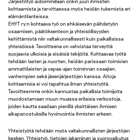
Järjestötyö aidoimmillaan onkin juuri ihmisten
kohtaamista ja tarvittaessa myös heidän tukemista eri
elämäntilanteissa.
EHYT ry:n kohtaava työ on ehkäisevän päihdetyön
osaamisen, päätöksenteon ja yhteisöllisyyden
kehittämistä niin valtakunnallisesti kuin paikallisissa
yhteisöissä. Tavoitteena on vahvistaa terveyttä
suojaavia ulkoisia ja sisäisiä tekijöitä. Kohtaavaa työtä
tehdään lasten ja nuorten, heidän parissaan toimivien
ammattilaisten ja vapaa-ajan toiminnan osaajien,
vanhempien sekä jäsenjärjestöjen kanssa. Aitoja
kohtaamisia ei voi tapahtua ilman yhteistyötä.
Tavoitteemme onkin kannustaa paikallisia toimijoita
muodostamaan muun muassa erilaisia verkostoja,
joiden kautta saadaan pienillä yksittäisen ihmisen
aikapanostuksilla hyvinvointia ihmisten arkeen.
Yhteistyötä tehdään myös valtakunnallisten järjestöjen
kesken. Yhteistyö, tietojen jakaminen ja vuorovaikutus