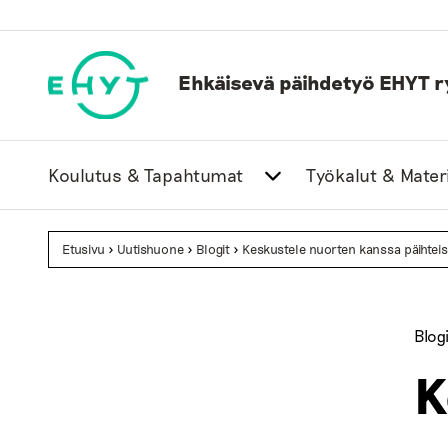
Skip
to
content
Ehkäisevä päihdetyö EHYT r
Koulutus & Tapahtumat
Työkalut & Materi
Etusivu
>
Uutishuone
>
Blogit
>
Keskustele nuorten kanssa päihteis
Blogi
K