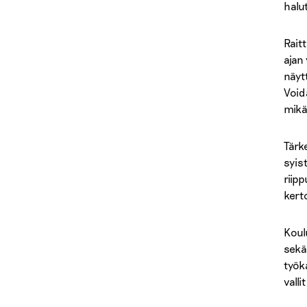
halu
Rait
ajan
näyt
Void
mikä
Tärk
syist
riip
kert
Koul
sekä
työk
vall