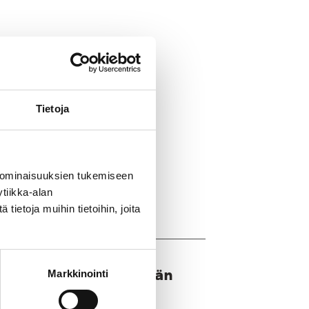
Tietoja
 ominaisuuksien tukemiseen
tiikka-alan
ietoja muihin tietoihin, joita
 auttaa nuorta tekemään
Markkinointi
yös kesällä