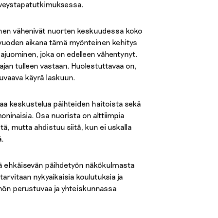
erveystapatutkimuksessa.
ominen vähenivät nuorten keskuudessa koko
vuoden aikana tämä myönteinen kehitys
ajuominen, joka on edelleen vähentynyt.
rajan tulleen vastaan. Huolestuttavaa on,
kuvaava käyrä laskuun.
kaa keskustelua päihteiden haitoista sekä
 moninaisia. Osa nuorista on alttiimpia
tä, mutta ahdistuu siitä, kun ei uskalla
ä.
eää ehkäisevän päihdetyön näkökulmasta
tarvitaan nykyaikaisia koulutuksia ja
yöhön perustuvaa ja yhteiskunnassa