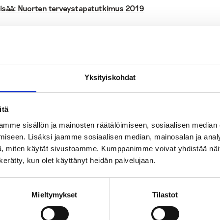
lisää: Nuorten terveystapatutkimus 2019
:
Yksityiskohdat
t
nuoret
nuuska
päihteet
itä
mme sisällön ja mainosten räätälöimiseen, sosiaalisen median
iseen. Lisäksi jaamme sosiaalisen median, mainosalan ja analy
tso myös
, miten käytät sivustoamme. Kumppanimme voivat yhdistää näitä t
n kerätty, kun olet käyttänyt heidän palvelujaan.
Blogit
Turvallinen aikuinen
Mieltymykset
Tilastot
parempia valintoja m