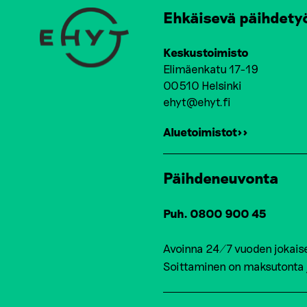
Ehkäisevä päihdety
Keskustoimisto
Elimäenkatu 17-19
00510 Helsinki
ehyt@ehyt.fi
Aluetoimistot>>
Päihdeneuvonta
Puh. 0800 900 45
Avoinna 24/7 vuoden jokais
Soittaminen on maksutonta