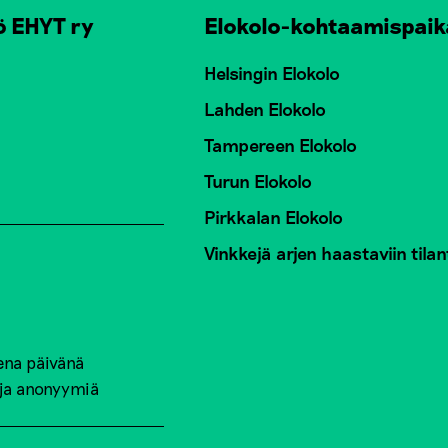
ö EHYT ry
Elokolo-kohtaamispaik
Helsingin Elokolo
Lahden Elokolo
Tampereen Elokolo
Turun Elokolo
Pirkkalan Elokolo
Vinkkejä arjen haastaviin tilan
ena päivänä
 ja anonyymiä