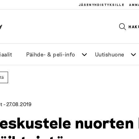
JÄSENYHDISTYKSILLE
AMM
y
HAK
aalit
Päihde- & peli-info
Uutishuone
tä
t -
27.08.2019
eskustele nuorten