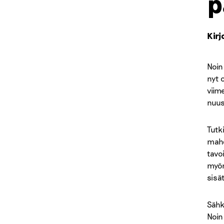
p
Kirj
Noin
nyt 
viim
nuusk
Tutk
mahd
tavo
myön
sisä
Sähk
Noin