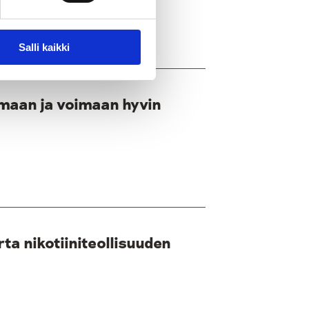
Salli kaikki
maan ja voimaan hyvin
ta nikotiiniteollisuuden