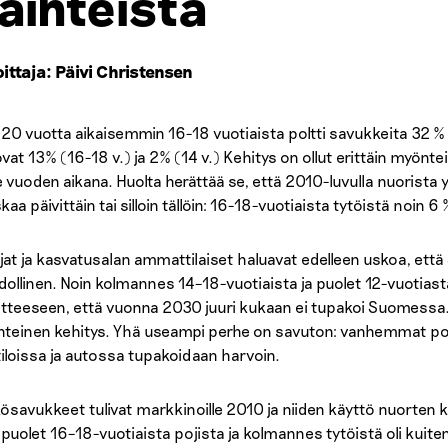
äihteistä
oittaja: Päivi Christensen
 20 vuotta aikaisemmin 16-18 vuotiaista poltti savukkeita 32 % 
ovat 13% (16-18 v.) ja 2% (14 v.) Kehitys on ollut erittäin myö
e vuoden aikana. Huolta herättää se, että 2010-luvulla nuorist
aa päivittäin tai silloin tällöin: 16-18-vuotiaista tytöistä noin 6 
ijat ja kasvatusalan ammattilaiset haluavat edelleen uskoa, e
ollinen. Noin kolmannes 14–18-vuotiaista ja puolet 12-vuotias
itteeseen, että vuonna 2030 juuri kukaan ei tupakoi Suomess
teinen kehitys. Yhä useampi perhe on savuton: vanhemmat po
tiloissa ja autossa tupakoidaan harvoin.
ösavukkeet tulivat markkinoille 2010 ja niiden käyttö nuorten 
 puolet 16–18-vuotiaista pojista ja kolmannes tytöistä oli kuite