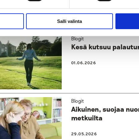
10.06.2026
Salli valinta
Blogit
Kesä kutsuu palautu
01.06.2026
Blogit
Aikuinen, suojaa nuor
metkuilta
29.05.2026