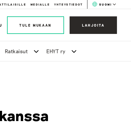
ATTILAISILLE
MEDIALLE
YHTEYSTIEDOT
SUOMI
U
TULE MUKAAN
LAHJOITA
Ratkaisut
EHYT ry
 kanssa