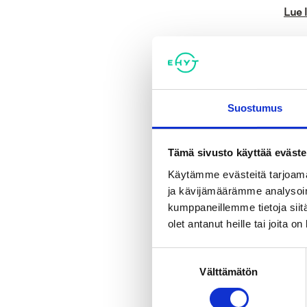
Lue 
Jaa
Suostumus
Tagi
Tämä sivusto käyttää eväste
Käytämme evästeitä tarjoama
ja kävijämäärämme analysoim
Ka
kumppaneillemme tietoja siitä
olet antanut heille tai joita o
Suostumuksen
Välttämätön
valinta