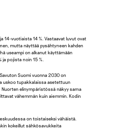
ja 14-vuotiaista 14 %. Vastaavat luvut ovat
nteinen, mutta näyttää pysähtyneen kahden
a yhä useampi on alkanut käyttämään
% ja pojista noin 15 %.
ttä Savuton Suomi vuonna 2030 on
ta uskoo tupakkalaissa asetettuun
a. Nuorten elinympäristössä näkyy sama
lttavat vähemmän kuin aiemmin. Kodin
keskuudessa on toistaiseksi vähäistä.
nkin kokeillut sähkösavukkeita