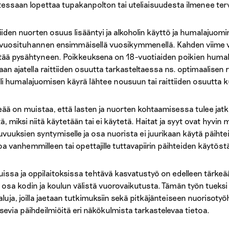
tessaan lopettaa tupakanpolton tai uteliaisuudesta ilmenee t
tiiden nuorten osuus lisääntyi ja alkoholin käyttö ja humalaju
 vuosituhannen ensimmäisellä vuosikymmenellä. Kahden viime 
tää pysähtyneen. Poikkeuksena on 18-vuotiaiden poikien humal
aan ajatella raittiiden osuutta tarkasteltaessa ns. optimaalisen 
li humalajuomisen käyrä lähtee nousuun tai raittiiden osuutta 
eää on muistaa, että lasten ja nuorten kohtaamisessa
tulee jat
ä, miksi niitä käytetään tai ei käytetä. Haitat ja syyt ovat hyvin
puvuuksien syntymiselle ja osa nuorista ei juurikaan käytä päihtei
oa vanhemmilleen tai opettajille tuttavapiirin päihteiden käytöst
uissa ja oppilaitoksissa tehtävä kasvatustyö on edelleen tärk
 osa kodin ja koulun välistä vuorovaikutusta. Tämän työn tueksi 
aluja, joilla jaetaan tutkimuksiin sekä pitkäjänteiseen nuorisot
itsevia päihdeilmiöitä eri näkökulmista tarkastelevaa tietoa.