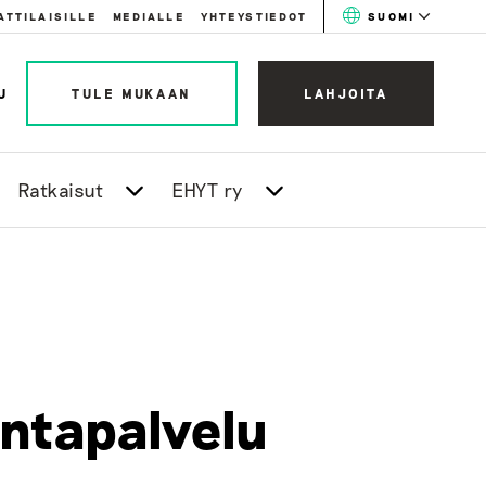
ATTILAISILLE
MEDIALLE
YHTEYSTIEDOT
SUOMI
U
TULE MUKAAN
LAHJOITA
Ratkaisut
EHYT ry
ntapalvelu