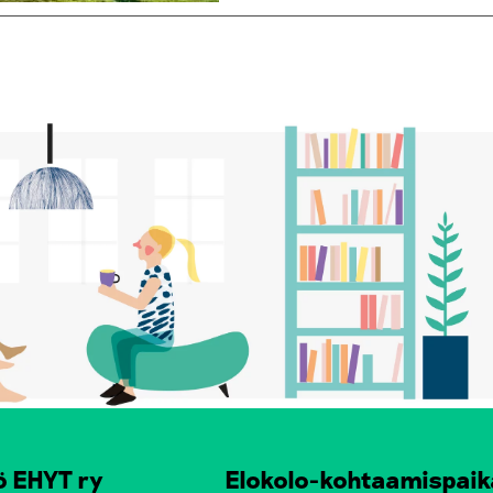
ö EHYT ry
Elokolo-kohtaamispaik