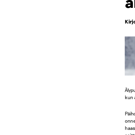
a
Kirj
Älyp
kun 
Päih
onne
haas