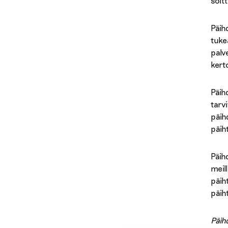
soit
Päih
tuke
palv
kert
Päih
tarvi
päih
päih
Päih
meil
päih
päih
Päih