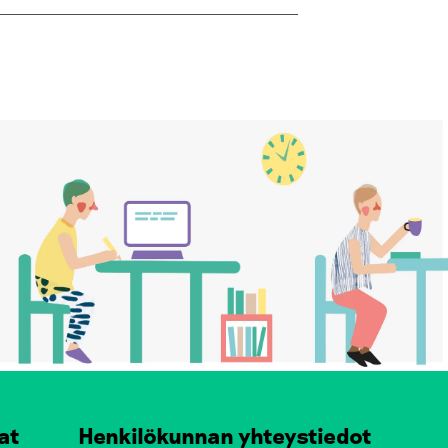
at
Henkilökunnan yhteystiedot