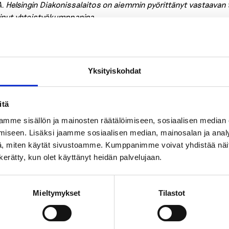
. Helsingin Diakonissalaitos on aiemmin pyörittänyt vastaavan 
inut yhteistyökumppanina.
:
Yksityiskohdat
t
päihdeneuvonta
itä
mme sisällön ja mainosten räätälöimiseen, sosiaalisen median
tso myös
iseen. Lisäksi jaamme sosiaalisen median, mainosalan ja analy
, miten käytät sivustoamme. Kumppanimme voivat yhdistää näitä t
n kerätty, kun olet käyttänyt heidän palvelujaan.
Blogit
Yläkouluun ja toisell
Mieltymykset
Tilastot
nuorelle suuri muuto
06.08.2026