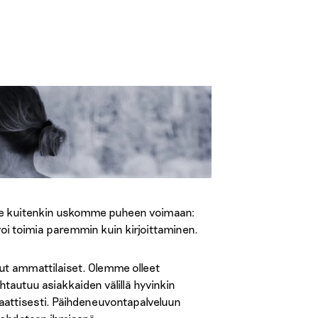
 Me kuitenkin uskomme puheen voimaan:
oi toimia paremmin kuin kirjoittaminen.
tut ammattilaiset. Olemme olleet
tautuu asiakkaiden välillä hyvinkin
attisesti. Päihdeneuvontapalveluun