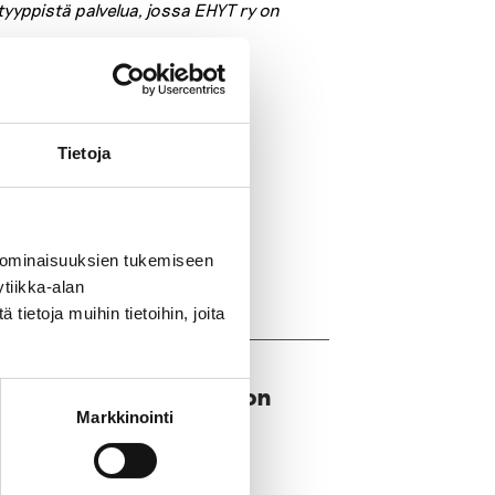
tyyppistä palvelua, jossa EHYT ry on
Tietoja
 ominaisuuksien tukemiseen
tiikka-alan
ietoja muihin tietoihin, joita
e asteelle siirtyminen on
Markkinointi
s