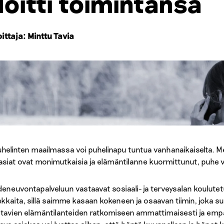
loitti toimintansa
oittaja: Minttu Tavia
uhelinten maailmassa voi puhelinapu tuntua vanhanaikaiselta.
asiat ovat monimutkaisia ja elämäntilanne kuormittunut, puhe v
deneuvontapalveluun vastaavat sosiaali- ja terveysalan koulute
kkaita, sillä saimme kasaan kokeneen ja osaavan tiimin, joka suh
tavien elämäntilanteiden ratkomiseen ammattimaisesti ja empa