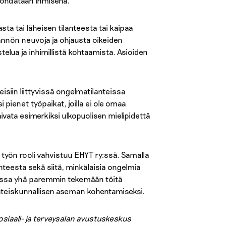
 kohdataan ihmisenä.
ta tai läheisen tilanteesta tai kaipaa
ännön neuvoja ja ohjausta oikeiden
elua ja inhimillistä kohtaamista. Asioiden
isiin liittyvissä ongelmatilanteissa
i pienet työpaikat, joilla ei ole omaa
ivata esimerkiksi ulkopuolisen mielipidettä
yön rooli vahvistuu EHYT ry:ssä. Samalla
nteesta sekä siitä, minkälaisia ongelmia
kossa yhä paremmin tekemään töitä
hteiskunnallisen aseman kohentamiseksi.
osiaali- ja terveysalan avustuskeskus