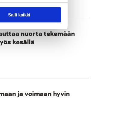
Salli kaikki
 auttaa nuorta tekemään
yös kesällä
maan ja voimaan hyvin