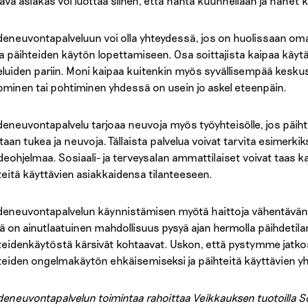
tava asiakas voi luottaa siihen, että häntä kuunnellaan ja hänet
deneuvontapalveluun voi olla yhteydessä, jos on huolissaan omas
a päihteiden käytön lopettamiseen. Osa soittajista kaipaa käyt
eluiden pariin. Moni kaipaa kuitenkin myös syvällisempää keskust
ominen tai pohtiminen yhdessä on usein jo askel eteenpäin.
deneuvontapalvelu tarjoaa neuvoja myös työyhteisölle, jos päihte
taan tukea ja neuvoja. Tällaista palvelua voivat tarvita esimerkiks
deohjelmaa. Sosiaali- ja terveysalan ammattilaiset voivat taas ka
teitä käyttävien asiakkaidensa tilanteeseen.
deneuvontapalvelun käynnistämisen myötä haittoja vähentävän t
lä on ainutlaatuinen mahdollisuus pysyä ajan hermolla päihdetila
teidenkäytöstä kärsivät kohtaavat. Uskon, että pystymme jat
teiden ongelmakäytön ehkäisemiseksi ja päihteitä käyttävien y
deneuvontapalvelun toimintaa rahoittaa Veikkauksen tuotoilla S