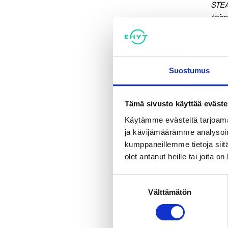
STEA
toim
Jaa
Suostumus
Tagi
Tämä sivusto käyttää eväste
Käytämme evästeitä tarjoama
Ka
ja kävijämäärämme analysoim
kumppaneillemme tietoja siitä
olet antanut heille tai joita o
Suostumuksen
Välttämätön
valinta