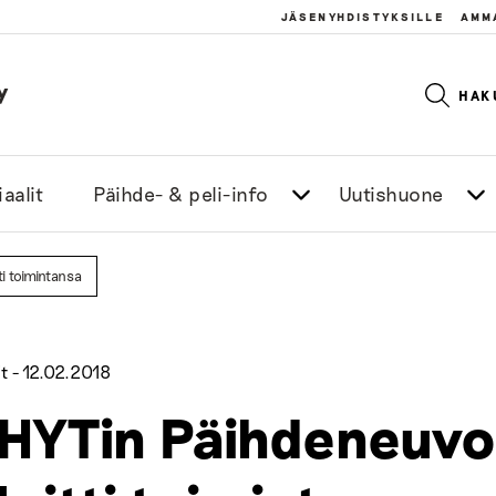
JÄSENYHDISTYKSILLE
AMM
y
HAK
aalit
Päihde- & peli-info
Uutishuone
i toimintansa
t -
12.02.2018
HYTin Päihdeneuvo