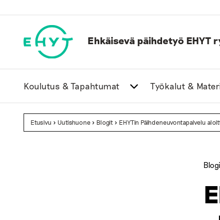
Skip
to
content
Ehkäisevä päihdetyö EHYT r
Koulutus & Tapahtumat
Työkalut & Materi
Etusivu
>
Uutishuone
>
Blogit
>
EHYTin Päihdeneuvontapalvelu aloitt
Blogi
E