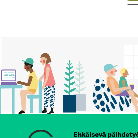
Ehkäisevä päihdety