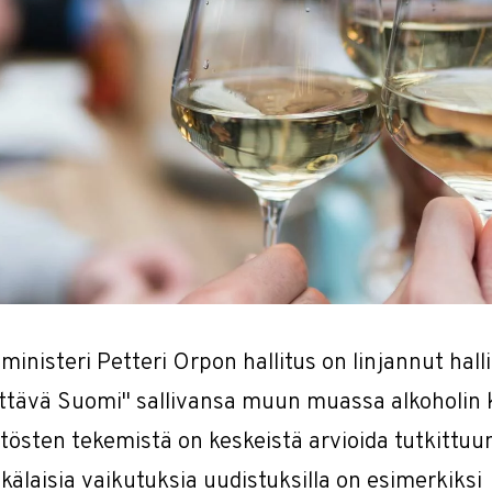
ministeri Petteri Orpon hallitus on linjannut hal
ittävä Suomi" sallivansa muun muassa alkoholin 
tösten tekemistä on keskeistä arvioida tutkittuu
kälaisia vaikutuksia uudistuksilla on esimerkiksi