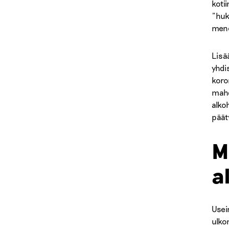
koti
”huk
mene
Lisä
yhdi
koro
mahd
alko
päät
M
a
Usei
ulko