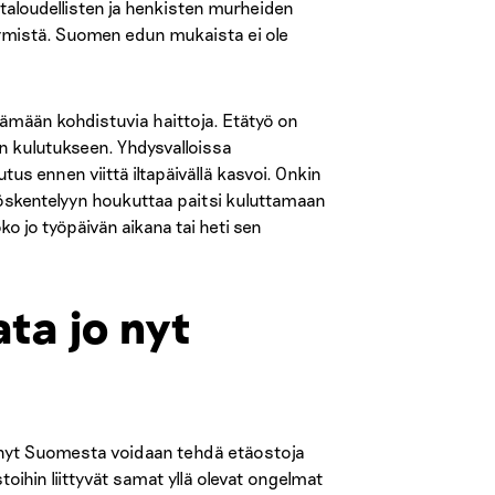
n taloudellisten ja henkisten murheiden
tymistä. Suomen edun mukaista ei ole
lämään kohdistuvia haittoja. Etätyö on
n kulutukseen. Yhdysvalloissa
tus ennen viittä iltapäivällä kasvoi. Onkin
yöskentelyyn houkuttaa paitsi kuluttamaan
 jo työpäivän aikana tai heti sen
ta jo nyt
 jo nyt Suomesta voidaan tehdä etäostoja
oihin liittyvät samat yllä olevat ongelmat