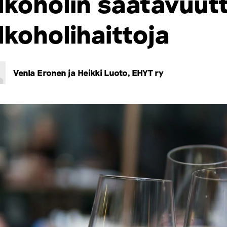
lkoholin saatavuutt
lkoholihaittoja
Venla Eronen ja Heikki Luoto, EHYT ry