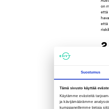
Aust
on m
että 
havai
että
risk
2
v
Suostumus
Koti
koti
vaku
Tämä sivusto käyttää eväste
toim
Käytämme evästeitä tarjoama
ja kävijämäärämme analysoim
Suom
kumppaneillemme tietoja siitä