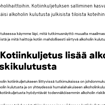
oholihaittoihin. Kotiinkuljetuksen salliminen kasv
täisi alkoholin kulutusta julkisista tiloista koteihin
oituksessa käymme läpi, mitä tutkimusnäyttö muualta maailmasta
istä ja mitä haittoja kotiin mahdollisesti siirtyvä alkoholin kulutu
.Kotiinkuljetus lisää alk
iskikulutusta
holin kotiinkuljetukseen liittyvissä tutkimuksissa on johdonmukai
holin kulutusta ja on yhteydessä humalahakuiseen alkoholinkul
 kotiinkuljetusta hyödyntävät todennäköisemmin alkoholin riskik