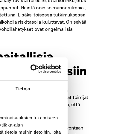
äyttävistä toi esille, että kotiinkuljetus
oppuneet. Heistä noin kolmannes ilmaisi,
uljetettuna. Lisäksi toisessa tutkimuksessa
lkoholia riskitasolla kuluttavat. On selvää,
koholilähetykset ovat ongelmallisia
aitallisia
in ja perheisiin
Tietoja
 Tutkimusnäytön mukaan alkoholin
unsa, vaikka kuljetusta järjestävät toimijat
llä ei poista sitä mahdollisuutta, että
 ominaisuuksien tukemiseen
tiikka-alan
 myynnin kiellon tehokkaaseen valvontaan,
ietoja muihin tietoihin, joita