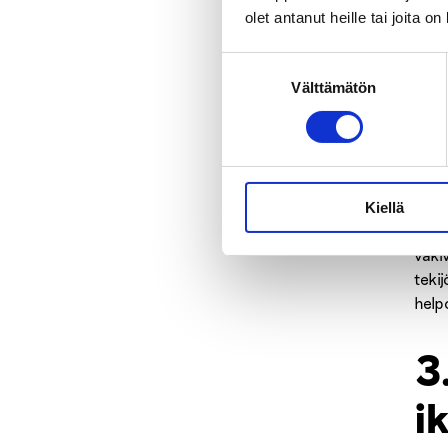
jos 
olet antanut heille tai joita o
kyse
Suostumuksen
Alko
Välttämätön
valinta
määr
huom
mitä
kyky
Kiellä
Alko
väki
tekij
help
3
i