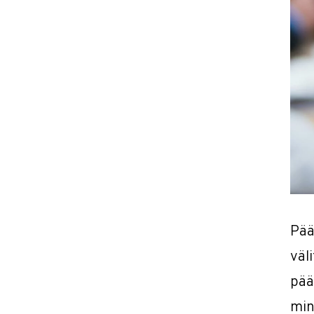
Pää
väl
pää
min