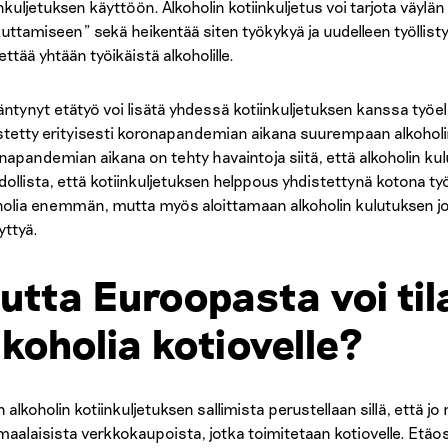
inkuljetuksen käyttöön. Alkoholin kotiinkuljetus voi tarjota väylä
uttamiseen” sekä heikentää siten työkykyä ja uudelleen työllis
ttää yhtään työikäistä alkoholille.
äntynyt etätyö voi lisätä yhdessä kotiinkuljetuksen kanssa työe
stetty erityisesti koronapandemian aikana suurempaan alkoholi
napandemian aikana on tehty havaintoja siitä, että alkoholin kulu
ollista, että kotiinkuljetuksen helppous yhdistettynä kotona t
holia enemmän, mutta myös aloittamaan alkoholin kulutuksen joko
yttyä.
utta Euroopasta voi tila
lkoholia kotiovelle?
n alkoholin kotiinkuljetuksen sallimista perustellaan sillä, että
maalaisista verkkokaupoista, jotka toimitetaan kotiovelle. Etäost