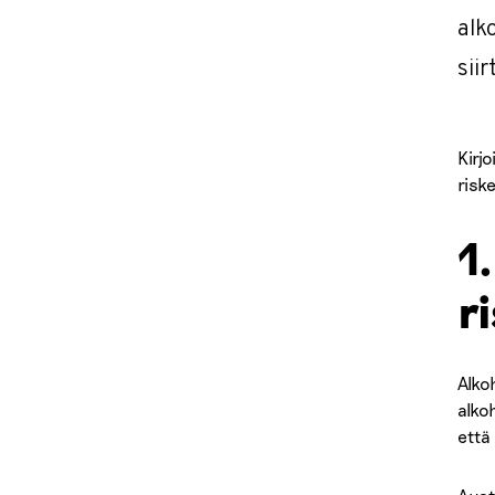
alk
siir
Kirj
riske
1
r
Alko
alko
että