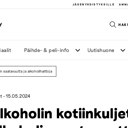
JÄSENYHDISTYKSILLE
AMM
y
HAK
aalit
Päihde- & peli-info
Uutishuone
in saatavuutta ja alkoholihaittoja
t -
15.05.2024
lkoholin kotiinkulje