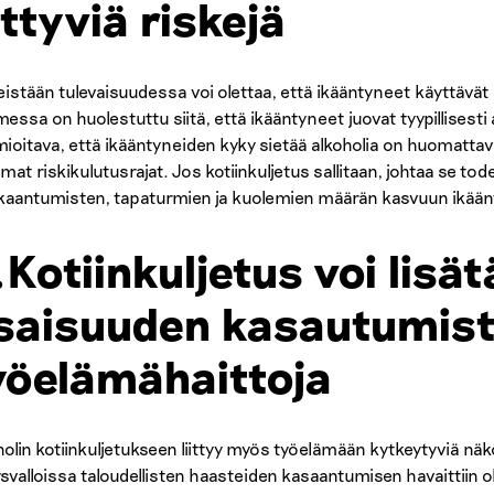
iittyviä riskejä
eistään tulevaisuudessa voi olettaa, että ikääntyneet käyttävät a
essa on huolestuttu siitä, että ikääntyneet juovat tyypillisest
ioitava, että ikääntyneiden kyky sietää alkoholia on huomattav
mat riskikulutusrajat. Jos kotiinkuljetus sallitaan, johtaa se to
kaantumisten, tapaturmien ja kuolemien määrän kasvuun ikä
.Kotiinkuljetus voi lisä
saisuuden kasautumist
yöelämähaittoja
holin kotiinkuljetukseen liittyy myös työelämään kytkeytyviä 
svalloissa taloudellisten haasteiden kasaantumisen havaittiin o