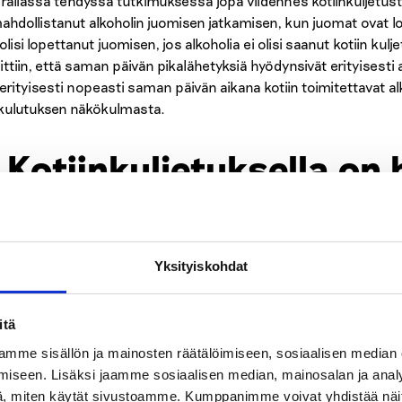
raliassa tehdyssä tutkimuksessa jopa viidennes kotiinkuljetusta k
ahdollistanut alkoholin juomisen jatkamisen, kun juomat ovat l
olisi lopettanut juomisen, jos alkoholia ei olisi saanut kotiin k
ttiin, että saman päivän pikalähetyksiä hyödynsivät erityisesti a
 erityisesti nopeasti saman päivän aikana kotiin toimitettavat al
ikulutuksen näkökulmasta.
.Kotiinkuljetuksella on h
aikutuksia lapsiin, nuori
Yksityiskohdat
inkuljetus langettaa synkän varjon myös lasten ja nuorten ylle.
inkuljetus lisää alaikäisten mahdollisuuksia saada alkoholia haltu
uttavat toteuttavansa ikärajavalvontaa. Iän tarkastus tilaushetke
itä
ituksen yhteydessä kuljettajalle oven avaa alaikäinen.
mme sisällön ja mainosten räätälöimiseen, sosiaalisen median
iseen. Lisäksi jaamme sosiaalisen median, mainosalan ja analy
alaisilla ei näytä olevan luottamusta ikärajojen ja päihtyneille
, miten käytät sivustoamme. Kumppanimme voivat yhdistää näitä t