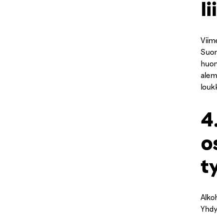
l
Viim
Suom
huom
alem
louk
4
o
t
Alko
Yhdy