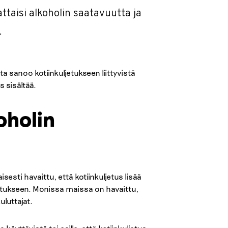
attaisi alkoholin saatavuutta ja
.
 sanoo kotiinkuljetukseen liittyvistä
s sisältää.
oholin
sesti havaittu, että kotiinkuljetus lisää
utukseen. Monissa maissa on havaittu,
uluttajat.