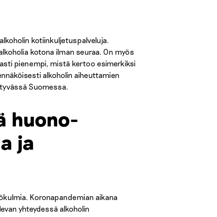
lkoholin kotiinkuljetuspalveluja.
i alkoholia kotona ilman seuraa. On myös
asti pienempi, mistä kertoo esimerkiksi
dennäköisesti alkoholin aiheuttamien
äntyvässä Suomessa.
tä huono-
a ja
näkökulmia. Koronapandemian aikana
levan yhteydessä alkoholin