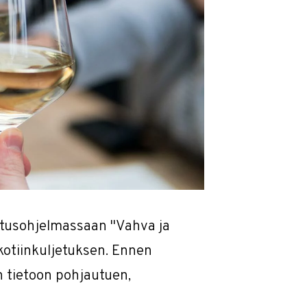
litusohjelmassaan "Vahva ja
kotiinkuljetuksen. Ennen
n tietoon pohjautuen,