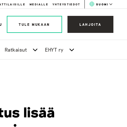
ATTILAISILLE
MEDIALLE
YHTEYSTIEDOT
SUOMI
U
TULE MUKAAN
LAHJOITA
Ratkaisut
EHYT ry
tus lisää