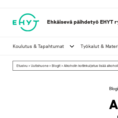
Skip
to
content
Ehkäisevä päihdetyö EHYT r
Koulutus & Tapahtumat
Työkalut & Materi
Etusivu
>
Uutishuone
>
Blogit
>
Alkoholin kotiinkuljetus lisää alkohol
Blogi
A