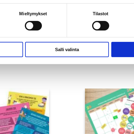
Mieltymykset
Tilastot
igitasapaino nuoren
Hyvinvoivan
urheilijan arjessa -
urheilujoukkueen
juliste
huoneentaulu -julis
Salli valinta