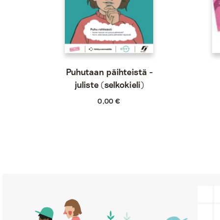
Puhutaan päihteistä -
juliste (selkokieli)
0,00
€