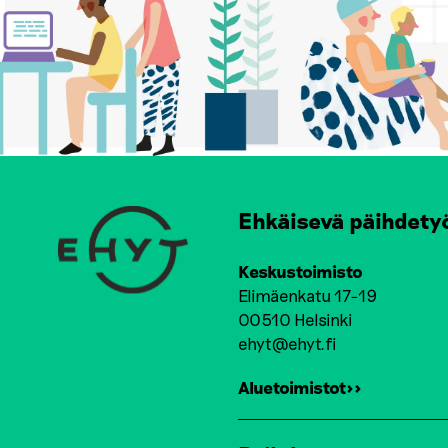
Ehkäisevä päihdety
Keskustoimisto
Elimäenkatu 17-19
00510 Helsinki
ehyt@ehyt.fi
Aluetoimistot>>