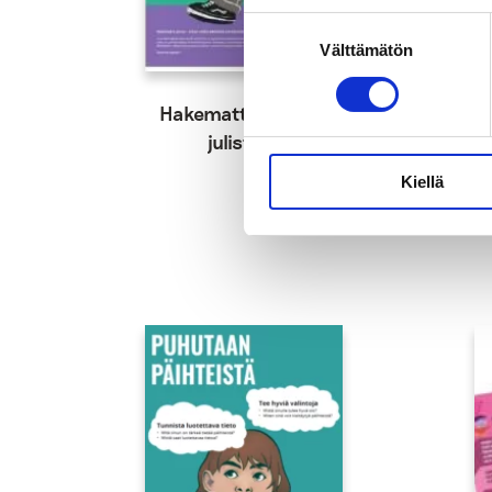
Suostumuksen
Välttämätön
valinta
Hakematta paras -
D
julisteet
Kiellä