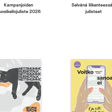
Kampanjoiden
Selvänä liikenteessä
uosikellojuliste 2026
julisteet