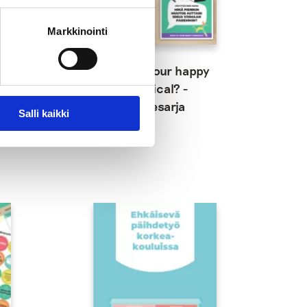
Markkinointi
What is your happy
chemical? -
te
julistesarja
Salli kaikki