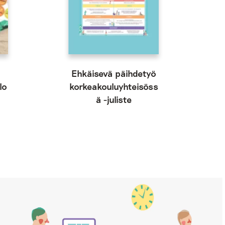
Ehkäisevä päihdetyö
lo
korkeakouluyhteisöss
ä -juliste