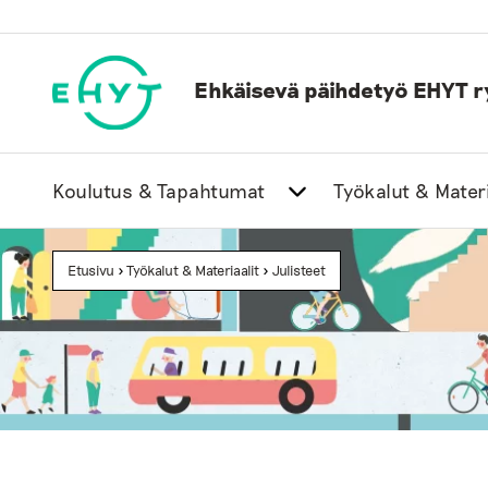
Skip
to
content
Ehkäisevä päihdetyö EHYT r
Koulutus & Tapahtumat
Työkalut & Materi
Etusivu
>
Työkalut & Materiaalit
>
Julisteet