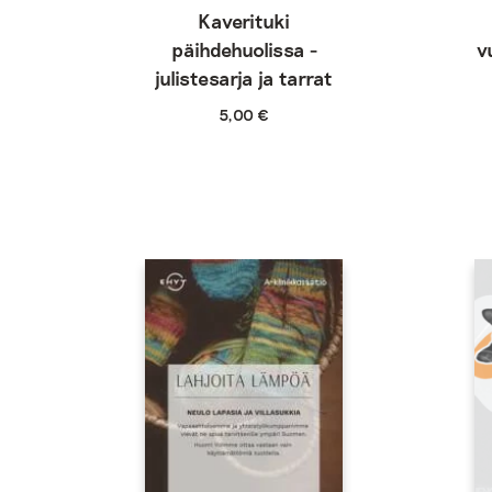
Kaverituki
päihdehuolissa -
v
julistesarja ja tarrat
5,00
€