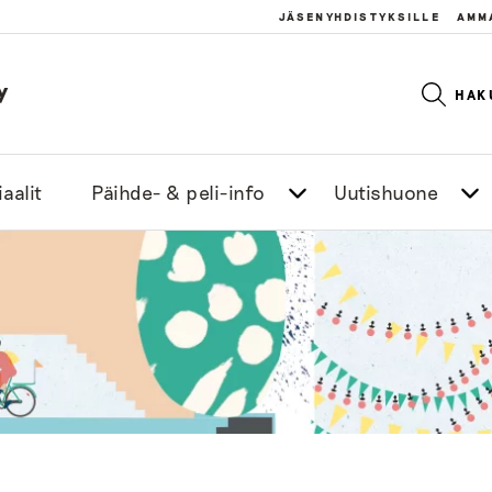
JÄSENYHDISTYKSILLE
AMM
y
HAK
aalit
Päihde- & peli-info
Uutishuone