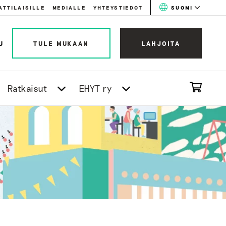
ATTILAISILLE
MEDIALLE
YHTEYSTIEDOT
SUOMI
U
TULE MUKAAN
LAHJOITA
Ratkaisut
EHYT ry