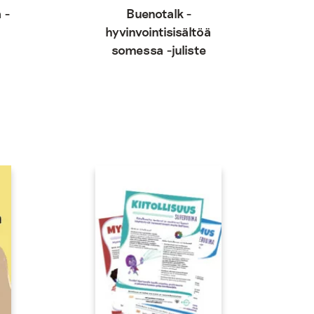
 -
Buenotalk -
hyvinvointisisältöä
somessa -juliste