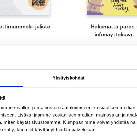
ettimummola-juliste
Hakematta paras 
infonäyttökuvat
Yksityiskohdat
itä
mme sisällön ja mainosten räätälöimiseen, sosiaalisen median
iseen. Lisäksi jaamme sosiaalisen median, mainosalan ja analy
, miten käytät sivustoamme. Kumppanimme voivat yhdistää näitä t
n kerätty, kun olet käyttänyt heidän palvelujaan.