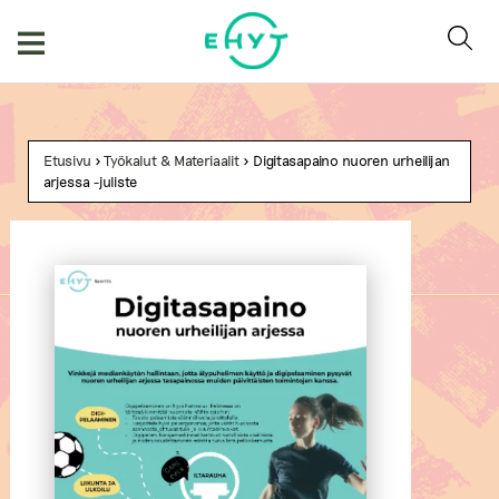
Skip
to
content
Etusivu
>
Työkalut & Materiaalit
> Digitasapaino nuoren urheilijan
arjessa -juliste