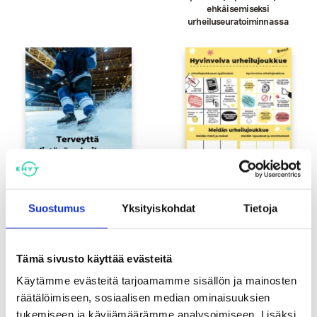
ehkäisemiseksi
urheiluseuratoiminnassa
Suostumus
Yksityiskohdat
Tietoja
Terveyttä edistävä urheiluseura -
Hyvinvoivan urheilujoukkueen
verkkokurssin esittely
huoneentaulu -juliste
Tämä sivusto käyttää evästeitä
Käytämme evästeitä tarjoamamme sisällön ja mainosten
räätälöimiseen, sosiaalisen median ominaisuuksien
tukemiseen ja kävijämäärämme analysoimiseen. Lisäksi