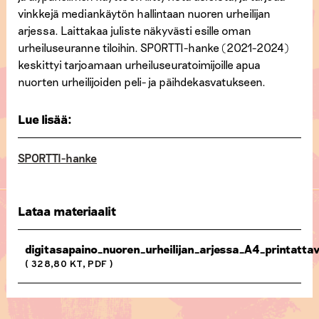
vinkkejä mediankäytön hallintaan nuoren urheilijan
arjessa. Laittakaa juliste näkyvästi esille oman
urheiluseuranne tiloihin. SPORTTI-hanke (2021-2024)
keskittyi tarjoamaan urheiluseuratoimijoille apua
nuorten urheilijoiden peli- ja päihdekasvatukseen.
Lue lisää:
SPORTTI-hanke
Lataa materiaalit
digitasapaino_nuoren_urheilijan_arjessa_A4_printatta
( 328,80 KT, PDF )