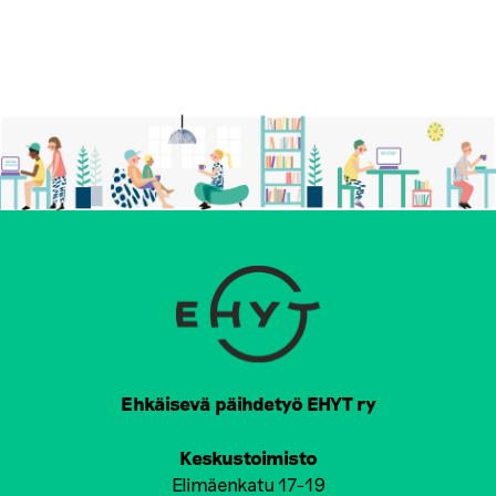
Ehkäisevä päihdetyö EHYT ry
Keskustoimisto
Elimäenkatu 17-19