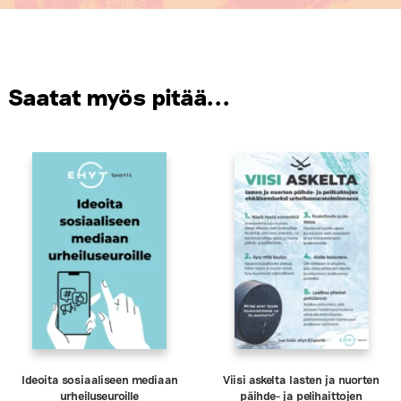
Saatat myös pitää...
Ideoita sosiaaliseen mediaan
Viisi askelta lasten ja nuorten
urheiluseuroille
päihde- ja pelihaittojen