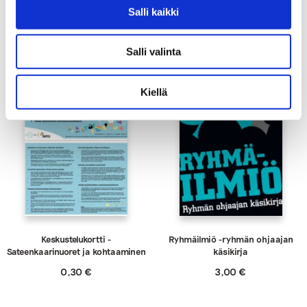
Nikotiinituotteiden
EHYT Teema 10: Monikulttuurisuus
Salli kaikki
käyttökieltotarra oppilaitoksille
2,00
€
Salli valinta
Kiellä
Keskustelukortti -
Ryhmäilmiö -ryhmän ohjaajan
Sateenkaarinuoret ja kohtaaminen
käsikirja
0,30
€
3,00
€