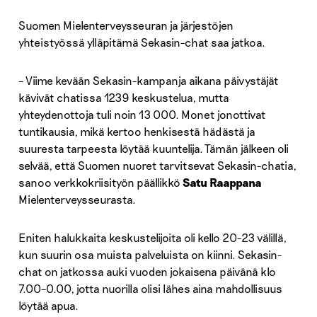
Suomen Mielenterveysseuran ja järjestöjen
yhteistyössä ylläpitämä Sekasin-chat saa jatkoa.
– Viime kevään Sekasin-kampanja aikana päivystäjät
kävivät chatissa 1239 keskustelua, mutta
yhteydenottoja tuli noin 13 000. Monet jonottivat
tuntikausia, mikä kertoo henkisestä hädästä ja
suuresta tarpeesta löytää kuuntelija. Tämän jälkeen oli
selvää, että Suomen nuoret tarvitsevat Sekasin-chatia,
sanoo verkkokriisityön päällikkö
Satu Raappana
Mielenterveysseurasta.
Eniten halukkaita keskustelijoita oli kello 20-23 välillä,
kun suurin osa muista palveluista on kiinni. Sekasin-
chat on jatkossa auki vuoden jokaisena päivänä klo
7.00–0.00, jotta nuorilla olisi lähes aina mahdollisuus
löytää apua.