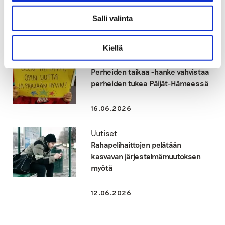
yhteisöllisyydestä
Salli valinta
29.06.2026
Kiellä
Uutiset
Perheiden taikaa -hanke vahvistaa
perheiden tukea Päijät-Hämeessä
16.06.2026
Uutiset
Rahapelihaittojen pelätään
kasvavan järjestelmämuutoksen
myötä
12.06.2026