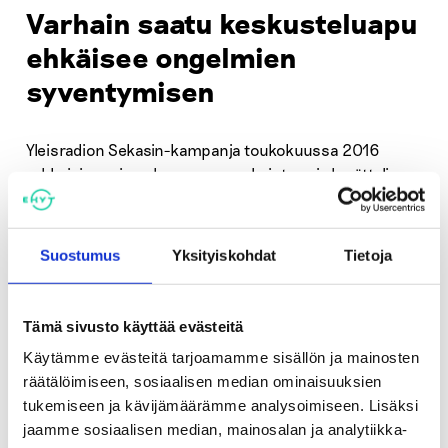
Varhain saatu keskusteluapu
ehkäisee ongelmien
syventymisen
Yleisradion Sekasin-kampanja toukokuussa 2016
rohkaisi nuoria puhumaan ongelmistaan ja herätteli
vaikuttajia mielenterveystyön haasteisiin. Vuosittain
noin 20–25 prosenttia nuorista kärsii jostain
mielenterveyden häiriöstä. Mielenterveyden häiriöt ovat
Suostumus
Yksityiskohdat
Tietoja
tärkein nuorten toimintakykyä heikentävä
sairausryhmä.
Tämä sivusto käyttää evästeitä
– Varhain saatu keskusteluapu vähentää ongelmien
Käytämme evästeitä tarjoamamme sisällön ja mainosten
syvenemisen riskiä ja auttaa nuorta eteenpäin. Jos
räätälöimiseen, sosiaalisen median ominaisuuksien
keskusteluapu ei ole riittävää, niin Sekasin-chatin
tukemiseen ja kävijämäärämme analysoimiseen. Lisäksi
päivystäjät neuvovat jatkoavun löytämisessä.
jaamme sosiaalisen median, mainosalan ja analytiikka-
Tavoitteena on, että aina on joku jolle nuori voi kertoa