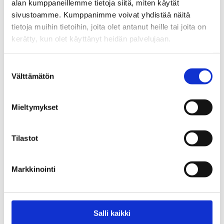
alan kumppaneillemme tietoja siitä, miten käytät
vaikeista asioista. Vaikeissa tilanteissa ei tarvitse
sivustoamme. Kumppanimme voivat yhdistää näitä
selviytyä yksin. Aina on toivoa, raskaistakin tilanteista
tietoja muihin tietoihin, joita olet antanut heille tai joita on
selviytyy yhdessä toisten avulla.
kerätty, kun olet käyttänyt heidän palvelujaan.
Sekasin-chat – Jokainen on joskus sekaisin. Tule
Suostumuksen
juttelemaan.
Välttämätön
valinta
Mieltymykset
Jaa:
Tilastot
Katso myös
Markkinointi
Uutiset
Hyvinvointimme riippuu
Salli kaikki
kansalaisjärjestöistä ja