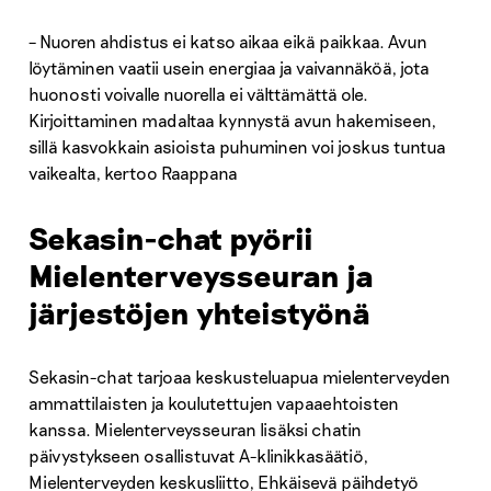
– Nuoren ahdistus ei katso aikaa eikä paikkaa. Avun
löytäminen vaatii usein energiaa ja vaivannäköä, jota
huonosti voivalle nuorella ei välttämättä ole.
Kirjoittaminen madaltaa kynnystä avun hakemiseen,
sillä kasvokkain asioista puhuminen voi joskus tuntua
vaikealta, kertoo Raappana
Sekasin-chat pyörii
Mielenterveysseuran ja
järjestöjen yhteistyönä
Sekasin-chat tarjoaa keskusteluapua mielenterveyden
ammattilaisten ja koulutettujen vapaaehtoisten
kanssa. Mielenterveysseuran lisäksi chatin
päivystykseen osallistuvat A-klinikkasäätiö,
Mielenterveyden keskusliitto, Ehkäisevä päihdetyö