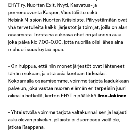
EHYT ry, Nuorten Exit, Nyyti, Kasvatus- ja
perheneuvonta Kasper, Väestöliitto sekä
HelsinkiMission Nuorten Kriisipiste. Päivystämään ovat
yhä tervetulleita kaikki järjestöt ja toimijat, joilla on alan
osaamista. Torstaina aukeava chat on jatkossa auki
joka päivä klo 7.00–0.00, jotta nuorilla olisi lähes aina
mahdollisuus löytää apua.
– On huippua, että niin monet järjestöt ovat lähteneet
tähän mukaan, ja että asia koetaan tärkeäksi.
Kokoamalla osaamisemme, voimme tarjota laadukkaan
palvelun, joka vastaa nuoren elämän eri tarpeisiin juuri
oikealla hetkellä, kertoo EHYTin päällikkö
Ilmo Jokinen
.
– Yhteistyöllä voimme tarjota valtakunnallisen ja laajasti
auki olevan palvelun, jollaista ei Suomessa vielä ole,
jatkaa Raappana.