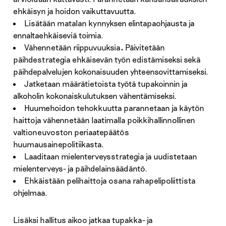
ehkäisyn ja hoidon vaikuttavuutta.
Lisätään matalan kynnyksen elintapaohjausta ja
ennaltaehkäiseviä toimia.
Vähennetään riippuvuuksia
.
Päivitetään
päihdestrategia ehkäisevän työn edistämiseksi sekä
päihdepalvelujen kokonaisuuden yhteensovittamiseksi.
Jatketaan määrätietoista työtä tupakoinnin ja
alkoholin kokonaiskulutuksen vähentämiseksi.
Huumehoidon tehokkuutta parannetaan ja käytön
haittoja vähennetään laatimalla poikkihallinnollinen
valtioneuvoston periaatepäätös
huumausainepolitiikasta.
Laaditaan mielenterveysstrategia ja uudistetaan
mielenterveys- ja päihdelainsäädäntö.
Ehkäistään pelihaittoja osana rahapelipoliittista
ohjelmaa.
Lisäksi hallitus aikoo jatkaa tupakka- ja