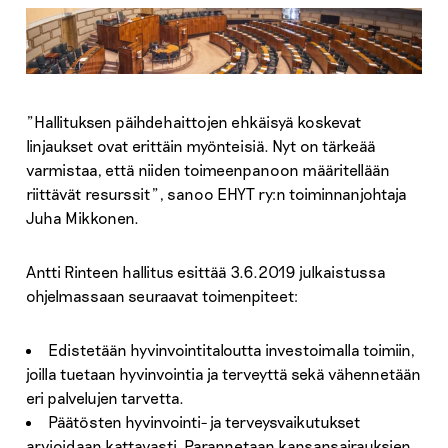
”Hallituksen päihdehaittojen ehkäisyä koskevat
linjaukset ovat erittäin myönteisiä. Nyt on tärkeää
varmistaa, että niiden toimeenpanoon määritellään
riittävät resurssit”, sanoo EHYT ry:n toiminnanjohtaja
Juha Mikkonen.
Antti Rinteen hallitus esittää 3.6.2019 julkaistussa
ohjelmassaan seuraavat toimenpiteet:
Edistetään hyvinvointitaloutta investoimalla toimiin,
joilla tuetaan hyvinvointia ja terveyttä sekä vähennetään
eri palvelujen tarvetta.
Päätösten hyvinvointi- ja terveysvaikutukset
arvioidaan kattavasti. Parannetaan kansansairauksien