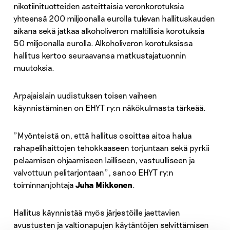
nikotiinituotteiden asteittaisia veronkorotuksia
yhteensä 200 miljoonalla eurolla tulevan hallituskauden
aikana sekä jatkaa alkoholiveron maltillisia korotuksia
50 miljoonalla eurolla. Alkoholiveron korotuksissa
hallitus kertoo seuraavansa matkustajatuonnin
muutoksia.
Arpajaislain uudistuksen toisen vaiheen
käynnistäminen on EHYT ry:n näkökulmasta tärkeää.
”Myönteistä on, että hallitus osoittaa aitoa halua
rahapelihaittojen tehokkaaseen torjuntaan sekä pyrkii
pelaamisen ohjaamiseen lailliseen, vastuulliseen ja
valvottuun pelitarjontaan”, sanoo EHYT ry:n
toiminnanjohtaja
Juha Mikkonen
.
Hallitus käynnistää myös järjestöille jaettavien
avustusten ja valtionapujen käytäntöjen selvittämisen