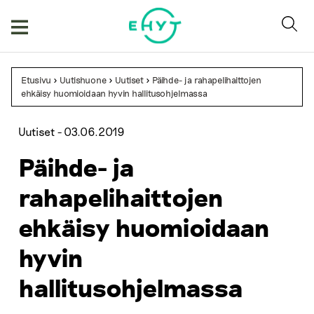
Skip
to
content
Etusivu
>
Uutishuone
>
Uutiset
>
Päihde- ja rahapelihaittojen
ehkäisy huomioidaan hyvin hallitusohjelmassa
Uutiset -
03.06.2019
Päihde- ja
rahapelihaittojen
ehkäisy huomioidaan
hyvin
hallitusohjelmassa