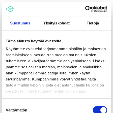
eri hallinnonaloilla. Työssä painotetaan
kansalaisjärjestöjen autonomiaa ja toiminnan
pitkäjänteisyyttä sekä avoimuutta. EHYT ry toivoo
hallitukselta järjestöjen laajaa kuulemista ja osallisuutta
Suostumus
Yksityiskohdat
Tietoja
uudistushankkeessa.
Tämä sivusto käyttää evästeitä
Lisätietoja:
Käytämme evästeitä tarjoamamme sisällön ja mainosten
Juha Mikkonen, EHYT ry:n toiminnanjohtaja
räätälöimiseen, sosiaalisen median ominaisuuksien
juha.mikkonen @ ehyt.fi
tukemiseen ja kävijämäärämme analysoimiseen. Lisäksi
puh. 050 527 4780
jaamme sosiaalisen median, mainosalan ja analytiikka-
alan kumppaneillemme tietoja siitä, miten käytät
sivustoamme. Kumppanimme voivat yhdistää näitä
tietoja muihin tietoihin, joita olet antanut heille tai joita on
Jaa:
kerätty, kun olet käyttänyt heidän palvelujaan.
Suostumuksen
Välttämätön
valinta