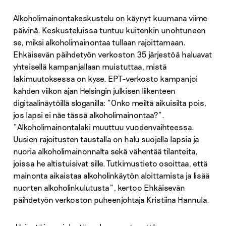
Alkoholimainontakeskustelu on käynyt kuumana viime
päivinä. Keskusteluissa tuntuu kuitenkin unohtuneen
se, miksi alkoholimainontaa tullaan rajoittamaan.
Ehkäisevän päihdetyön verkoston 35 järjestöä haluavat
yhteisellä kampanjallaan muistuttaa, mistä
lakimuutoksessa on kyse. EPT-verkosto kampanjoi
kahden viikon ajan Helsingin julkisen liikenteen
digitaalinäytöillä sloganilla: ”Onko meiltä aikuisilta pois,
jos lapsi ei näe tässä alkoholimainontaa?”.
”Alkoholimainontalaki muuttuu vuodenvaihteessa.
Uusien rajoitusten taustalla on halu suojella lapsia ja
nuoria alkoholimainonnalta sekä vähentää tilanteita,
joissa he altistuisivat sille. Tutkimustieto osoittaa, että
mainonta aikaistaa alkoholinkäytön aloittamista ja lisää
nuorten alkoholinkulutusta”, kertoo Ehkäisevän
päihdetyön verkoston puheenjohtaja Kristiina Hannula.