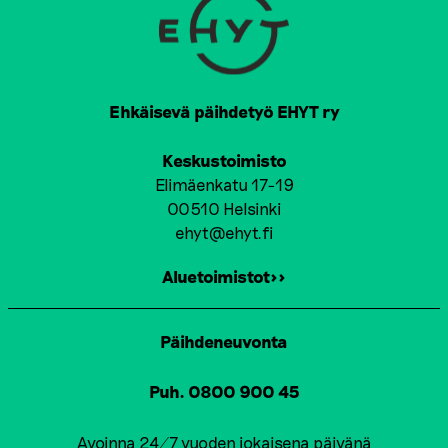
Ehkäisevä päihdetyö EHYT ry
Keskustoimisto
Elimäenkatu 17-19
00510 Helsinki
ehyt@ehyt.fi
Aluetoimistot>>
Päihdeneuvonta
Puh. 0800 900 45
Avoinna 24/7 vuoden jokaisena päivänä