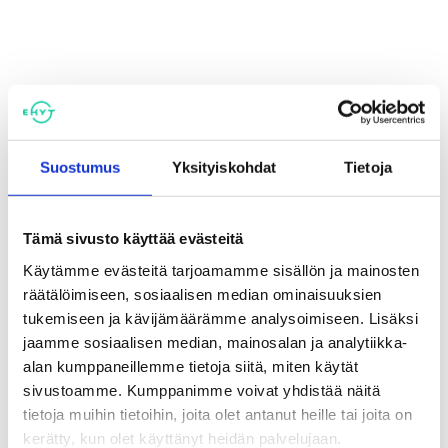
Lisätietoja:
Kristiina Hannula
Ehkäisevä päihdetyön verkoston puheenjohtaja
Suostumus
Yksityiskohdat
Tietoja
p. 040 701 5207
Tämä sivusto käyttää evästeitä
Käytämme evästeitä tarjoamamme sisällön ja mainosten
Ehkäisevän päihdetyön verkosto kokoaa yhteen 35
räätälöimiseen, sosiaalisen median ominaisuuksien
Suomen merkittävintä ehkäisevän päihdetyön
tukemiseen ja kävijämäärämme analysoimiseen. Lisäksi
asiantuntijajärjestöä. Verkoston visio on yhteiskunta,
jaamme sosiaalisen median, mainosalan ja analytiikka-
jossa on vähemmän päihteitä ja enemmän
alan kumppaneillemme tietoja siitä, miten käytät
hyvinvointia.
www.ehyt.fi/ept-verkosto
sivustoamme. Kumppanimme voivat yhdistää näitä
tietoja muihin tietoihin, joita olet antanut heille tai joita on
kerätty, kun olet käyttänyt heidän palvelujaan.
Jaa: