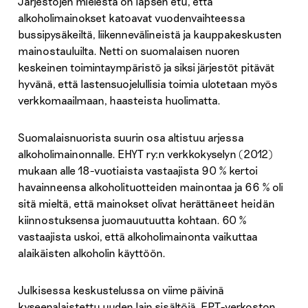
Järjestöjen mielestä on lapsen etu, että
alkoholimainokset katoavat vuodenvaihteessa
bussipysäkeiltä, liikennevälineistä ja kauppakeskusten
mainostauluilta. Netti on suomalaisen nuoren
keskeinen toimintaympäristö ja siksi järjestöt pitävät
hyvänä, että lastensuojelullisia toimia ulotetaan myös
verkkomaailmaan, haasteista huolimatta.
Suomalaisnuorista suurin osa altistuu arjessa
alkoholimainonnalle. EHYT ry:n verkkokyselyn (2012)
mukaan alle 18-vuotiaista vastaajista 90 % kertoi
havainneensa alkoholituotteiden mainontaa ja 66 % oli
sitä mieltä, että mainokset olivat herättäneet heidän
kiinnostuksensa juomauutuutta kohtaan. 60 %
vastaajista uskoi, että alkoholimainonta vaikuttaa
alaikäisten alkoholin käyttöön.
Julkisessa keskustelussa on viime päivinä
kyseenalaistettu uuden lain sisältöjä. EPT-verkoston