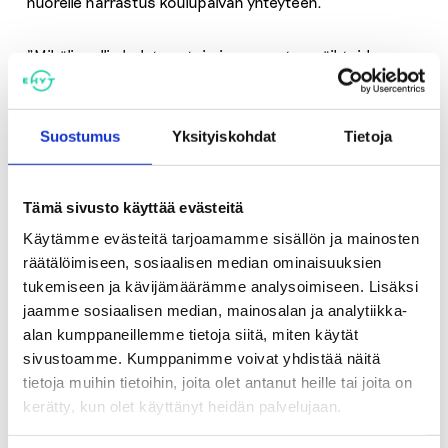
nuorelle harrastus koulupäivän yhteyteen.
”Mikäli mallin halutaan toimivan nuorten päihteiden
käytön vähentämisessä, pelkkä harrastaminen ei riitä.
Ehkäisevään päihdetyöhön tarvitaan pysyviä rakenteita
alueellisesti ja paikallisesti. On tuettava vanhemmuutta
Suostumus
Yksityiskohdat
Tietoja
Islannin tavoin ja osallistettava paikalliset toimijat
edistämään lasten asiaa. Lisäksi on tuotava käyttöön
testattuja ehkäisevän työn menetelmiä.”
Tämä sivusto käyttää evästeitä
Käytämme evästeitä tarjoamamme sisällön ja mainosten
Islannissa on palkattu jokaiseen kuntaan päihde-
räätälöimiseen, sosiaalisen median ominaisuuksien
ehkäisyn asiantuntija.
tukemiseen ja kävijämäärämme analysoimiseen. Lisäksi
jaamme sosiaalisen median, mainosalan ja analytiikka-
alan kumppaneillemme tietoja siitä, miten käytät
Tallenne
SuomiAreenan keskustelu
sta, linkki
sivustoamme. Kumppanimme voivat yhdistää näitä
https://suomiareena.fi/video/prog1113853
tietoja muihin tietoihin, joita olet antanut heille tai joita on
kerätty, kun olet käyttänyt heidän palvelujaan.
Jaa: