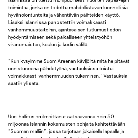
toimintaa, jonka on todettu mahdollistavan luonnollisia
hyvänolontunteita ja vähentävän päihteiden käyttö.
Lisäksi Islannissa panostettiin voimakkaasti
vanhemmuustaitoihin, ajantasaisen tutkimustiedon
hyödyntämiseen sekä paikalliseen yhteistyöhön
viranomaisten, koulun ja kodin välillä.
”Kun kysyimme SuomiAreenan kävijöiltä mitä he pitävät
onnistuneena päihdetyönä, vastauksissa toistui
voimakkaasti vanhemmuuden tukeminen.” Vastauksia
saatiin yli sata.
Uusi hallitus on ilmoittanut satsaavansa noin 50
miljoonaa Islannin kokemusten pohjalta kehitettävään
”Suomen malliin”, jossa tarjotaan jokaiselle lapselle ja