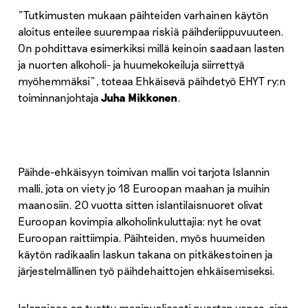
”Tutkimusten mukaan päihteiden varhainen käytön
aloitus enteilee suurempaa riskiä päihderiippuvuuteen.
On pohdittava esimerkiksi millä keinoin saadaan lasten
ja nuorten alkoholi- ja huumekokeiluja siirrettyä
myöhemmäksi”, toteaa Ehkäisevä päihdetyö EHYT ry:n
toiminnanjohtaja
Juha Mikkonen
.
Päihde-ehkäisyyn toimivan mallin voi tarjota Islannin
malli, jota on viety jo 18 Euroopan maahan ja muihin
maanosiin. 20 vuotta sitten islantilaisnuoret olivat
Euroopan kovimpia alkoholinkuluttajia: nyt he ovat
Euroopan raittiimpia. Päihteiden, myös huumeiden
käytön radikaalin laskun takana on pitkäkestoinen ja
järjestelmällinen työ päihdehaittojen ehkäisemiseksi.
Islannissa on tuettu monipuolisesti nuorten vapaa-ajan