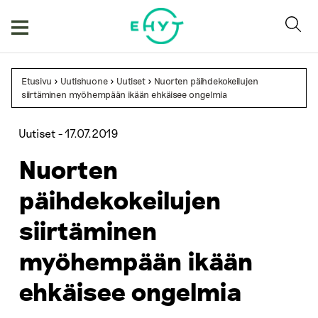
Skip
to
content
Etusivu
>
Uutishuone
>
Uutiset
>
Nuorten päihdekokeilujen
siirtäminen myöhempään ikään ehkäisee ongelmia
Uutiset -
17.07.2019
Nuorten
päihdekokeilujen
siirtäminen
myöhempään ikään
ehkäisee ongelmia