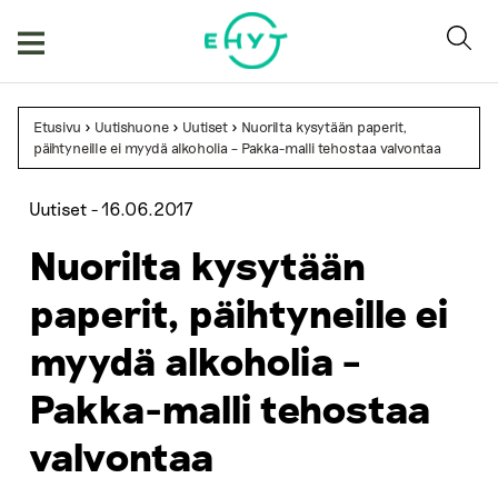
Skip
to
content
Etusivu
>
Uutishuone
>
Uutiset
>
Nuorilta kysytään paperit,
päihtyneille ei myydä alkoholia – Pakka-malli tehostaa valvontaa
Uutiset -
16.06.2017
Nuorilta kysytään
paperit, päihtyneille ei
myydä alkoholia –
Pakka-malli tehostaa
valvontaa