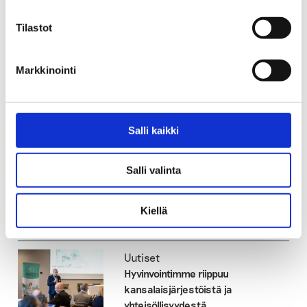
Tilastot
Markkinointi
Salli kaikki
Jaa:
Salli valinta
Katso myös
Kiellä
Uutiset
Hyvinvointimme riippuu
kansalaisjärjestöistä ja
yhteisöllisyydestä