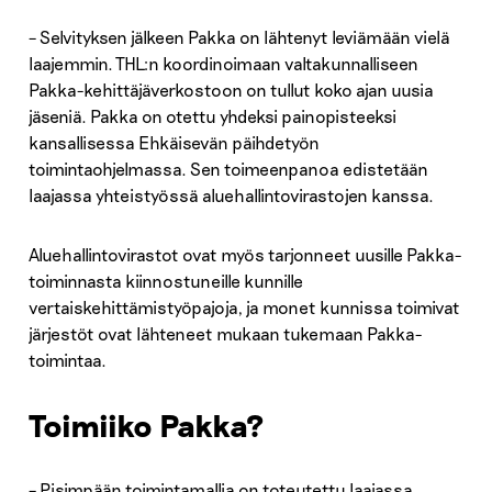
– Selvityksen jälkeen Pakka on lähtenyt leviämään vielä
laajemmin. THL:n koordinoimaan valtakunnalliseen
Pakka-kehittäjäverkostoon on tullut koko ajan uusia
jäseniä. Pakka on otettu yhdeksi painopisteeksi
kansallisessa Ehkäisevän päihdetyön
toimintaohjelmassa. Sen toimeenpanoa edistetään
laajassa yhteistyössä aluehallintovirastojen kanssa.
Aluehallintovirastot ovat myös tarjonneet uusille Pakka-
toiminnasta kiinnostuneille kunnille
vertaiskehittämistyöpajoja, ja monet kunnissa toimivat
järjestöt ovat lähteneet mukaan tukemaan Pakka-
toimintaa.
Toimiiko Pakka?
– Pisimpään toimintamallia on toteutettu laajassa