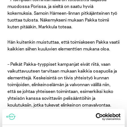
muodossa Porissa, ja sieltä on saatu hyviä
kokemuksia. Samoin Hämeen-linnan pitkäjänteinen työ
tuottaa tulosta. Näkemykseni mukaan Pakka toimii
kuten pitääkin, Markkula toteaa.
Hän kuitenkin muistuttaa, että toimiakseen Pakka vaatii
kaikkien siihen kuuluvien elementtien mukana oloa.
– Pelkät Pakka-tyyppiset kampanjat eivät riitä, vaan
vaikuttavuuteen tarvitaan mukaan kaikkia osapuolia ja
elementtejä. Keskeisintä on tiivis yhteistyö kunnan
toimijoiden, elinkeinoelämän ja valvonnan välillä niin,
että se johtaa yhteiseen toimintaan, esimerkiksi koko
yhteisön kanssa sovittaviin pelisääntöihin ja
koulutuksiin, jotka tukevat elinkeinon omavalvontaa.
Viime syksynä kartoitettiin Pakka-mallia toteuttavien
kuntien määrää ja toiminnan laajuutta Ehkäisevä