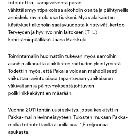
toteutettiin, ikärajavalvonta parani
vähittäismyyntipaikoissa alkoholin osalta ja päihtyneille
anniskelu ravintoloissa tiukkeni. Myös alaikäisten
käsitykset alkoholin saatavuudesta kiristyivät, kertoo
Terveyden ja hyvinvoinnin laitoksen (THL)
kehittämispäällikkö Jaana Markkula.
Toimintamallin huomattiin tukevan myös samoihin
aikoihin alkanutta alaikäisten raittiuden yleistymistä.
Todettiin myös, että Pakalla voidaan mahdollisesti
vaikuttaa ravintoloissa tapahtuvaan yöaikaiseen
väkivaltaan ja päihtymyksestä johtuvien
poliklinikkakäyntien määrään.
Vuonna 2011 tehtiin uusi selvitys, jossa keskityttiin
Pakka-mallin levinneisyyteen. Tulosten mukaan Pakka-
mallia toteutettavilla alueilla asui 1,8 miljoonaa
asukasta.