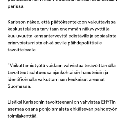
parissa.
Karlsson näkee, että päätöksentekoon vaikuttavissa
keskusteluissa tarvitaan enemmän näkyvyyttä ja
kuuluvuutta kansanterveyttä edistäville ja sosiaalista
eriarvoistumista ehkäiseville päihdepoliittisille
tavoittelevalle.
”Vaikuttamistyötä voidaan vahvistaa terävöittämällä
tavoitteet suhteessa ajankohtaisiin haasteisiin ja
identifioimalla vaikuttamisen keskeiset areenat
Suomessa.
Lisäksi Karlssonin tavoitteenani on vahvistaa EHYTin
asemaa osana pohjoismaista ehkäisevän päihdetyön
toimijakenttää.