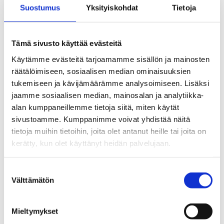
Suostumus
Yksityiskohdat
Tietoja
pohjoismaista tutkimusta. Karlsson on myös
aikaisemmin toiminut pohjoismaisen
alkoholivirkamiesyhteistyön ja Pohjoisen ulottuvuuden
Tämä sivusto käyttää evästeitä
alkoholi-, huume- ja tupakkayhteistyöryhmän jäsenenä
edustaen Pohjoismaiden ministerineuvostoa.
Käytämme evästeitä tarjoamamme sisällön ja mainosten
räätälöimiseen, sosiaalisen median ominaisuuksien
tukemiseen ja kävijämäärämme analysoimiseen. Lisäksi
Jaa:
jaamme sosiaalisen median, mainosalan ja analytiikka-
alan kumppaneillemme tietoja siitä, miten käytät
sivustoamme. Kumppanimme voivat yhdistää näitä
tietoja muihin tietoihin, joita olet antanut heille tai joita on
kerätty, kun olet käyttänyt heidän palvelujaan.
Katso myös
Suostumuksen
Välttämätön
valinta
Uutiset
Hyvinvointimme riippuu
kansalaisjärjestöistä ja
Mieltymykset
yhteisöllisyydestä