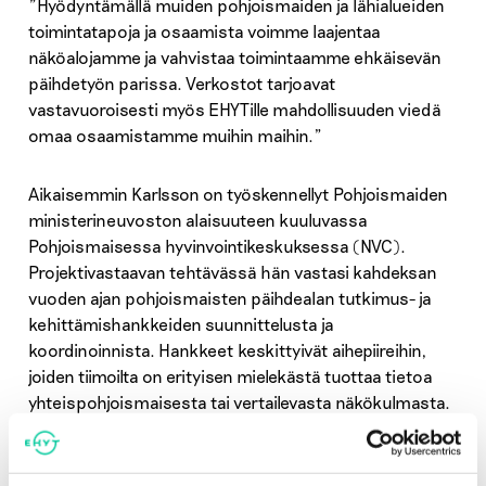
”Hyödyntämällä muiden pohjoismaiden ja lähialueiden
toimintatapoja ja osaamista voimme laajentaa
näköalojamme ja vahvistaa toimintaamme ehkäisevän
päihdetyön parissa. Verkostot tarjoavat
vastavuoroisesti myös EHYTille mahdollisuuden viedä
omaa osaamistamme muihin maihin.”
Aikaisemmin Karlsson on työskennellyt Pohjoismaiden
ministerineuvoston alaisuuteen kuuluvassa
Pohjoismaisessa hyvinvointikeskuksessa (NVC).
Projektivastaavan tehtävässä hän vastasi kahdeksan
vuoden ajan pohjoismaisten päihdealan tutkimus- ja
kehittämishankkeiden suunnittelusta ja
koordinoinnista. Hankkeet keskittyivät aihepiireihin,
joiden tiimoilta on erityisen mielekästä tuottaa tietoa
yhteispohjoismaisesta tai vertailevasta näkökulmasta.
Esimerkkinä tästä on alkoholin haittoja muille tutkinut
pohjoismainen tutkija- ja asiantuntijaverkosto, jossa
luotiin alan tutkijoiden verkosto ja tuotettiin