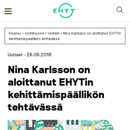
Skip
to
content
Etusivu
>
Uutishuone
>
Uutiset
>
Nina Karlsson on aloittanut EHYTin
kehittämispäällikön tehtävässä
Uutiset -
26.09.2018
Nina Karlsson on
aloittanut EHYTin
kehittämispäällikön
tehtävässä