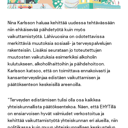
Nina Karlsson haluaa kehittää uudessa tehtävässään
niin ehkäisevää päihdetyötä kuin myös
vaikuttamistyötä. Lähivuosina on odotettavissa
merkittäviä muutoksia sosiaali- ja terveyspalvelujen
rakenteisiin. Lisäksi seurataan jo toteutettujen
muutosten vaikutuksia esimerkiksi alkoholin
kulutukseen, alkoholihaittoihin ja päihdehoitoon.
Karlsson katsoo, että on toimittava ennakoivasti ja
kansanterveyslinjaa edistäen vaikuttamisen ja
päätöksenteon keskeisillä areenoilla.
”Terveyden edistämisen tulisi olla osa kaikkea
yhteiskunnallista päätöksentekoa. Näen, että EHYTillä
on ensiarvoisen hyvät valmiudet verkostoitua ja
kehittää vaikuttamistyötä yhteiskunnan eri alueilla, niin
politiikassa kuin muun yhteiskunnallisen keskustelun