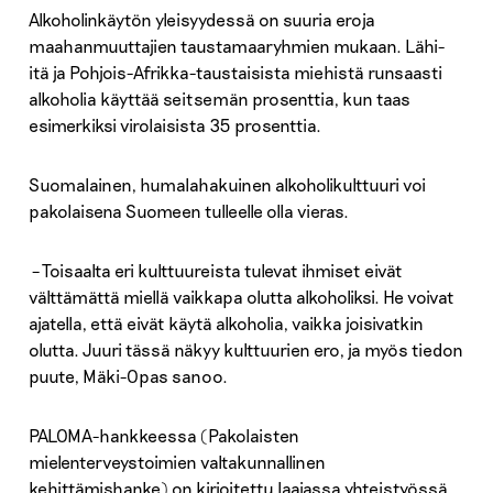
Alkoholinkäytön yleisyydessä on suuria eroja
maahanmuuttajien taustamaaryhmien mukaan. Lähi-
itä ja Pohjois-Afrikka-taustaisista miehistä runsaasti
alkoholia käyttää seitsemän prosenttia, kun taas
esimerkiksi virolaisista 35 prosenttia.
Suomalainen, humalahakuinen alkoholikulttuuri voi
pakolaisena Suomeen tulleelle olla vieras.
– Toisaalta eri kulttuureista tulevat ihmiset eivät
välttämättä miellä vaikkapa olutta alkoholiksi. He voivat
ajatella, että eivät käytä alkoholia, vaikka joisivatkin
olutta. Juuri tässä näkyy kulttuurien ero, ja myös tiedon
puute, Mäki-Opas sanoo.
PALOMA-hankkeessa (Pakolaisten
mielenterveystoimien valtakunnallinen
kehittämishanke) on kirjoitettu laajassa yhteistyössä