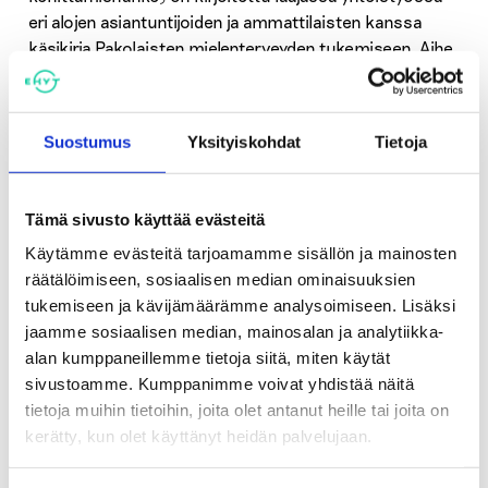
eri alojen asiantuntijoiden ja ammattilaisten kanssa
käsikirja Pakolaisten mielenterveyden tukemiseen. Aihe
on esillä sosiaali- ja terveysalan ammattilaisten
seminaaritapahtumassa Päihdepäivillä 16. toukokuuta.
Suostumus
Yksityiskohdat
Tietoja
– Pakolaistaustaisten ihmisten mielenterveys- ja
kuntoutuspalvelujen saatavuuteen tulisi kiinnittää
huomiota. Mahdollisuudet kotoutua Suomeen ja
Tämä sivusto käyttää evästeitä
työllistyä parantuvat, jos pakolaisena maahan saapunut
Käytämme evästeitä tarjoamamme sisällön ja mainosten
ihminen voi psyykkisesti hyvin. Ehkäisevien palvelujen
räätälöimiseen, sosiaalisen median ominaisuuksien
käyttö myös vähentää muiden, kalliimpien palvelujen
tukemiseen ja kävijämäärämme analysoimiseen. Lisäksi
tarvetta, Mäki-Opas sanoo.
jaamme sosiaalisen median, mainosalan ja analytiikka-
alan kumppaneillemme tietoja siitä, miten käytät
sivustoamme. Kumppanimme voivat yhdistää näitä
tietoja muihin tietoihin, joita olet antanut heille tai joita on
kerätty, kun olet käyttänyt heidän palvelujaan.
Jaa: