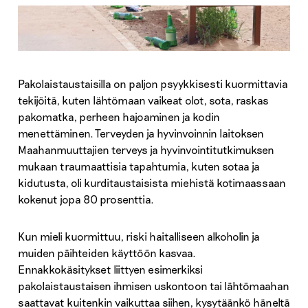
Pakolaistaustaisilla on paljon psyykkisesti kuormittavia
tekijöitä, kuten lähtömaan vaikeat olot, sota, raskas
pakomatka, perheen hajoaminen ja kodin
menettäminen. Terveyden ja hyvinvoinnin laitoksen
Maahanmuuttajien terveys ja hyvinvointitutkimuksen
mukaan traumaattisia tapahtumia, kuten sotaa ja
kidutusta, oli kurditaustaisista miehistä kotimaassaan
kokenut jopa 80 prosenttia.
Kun mieli kuormittuu, riski haitalliseen alkoholin ja
muiden päihteiden käyttöön kasvaa.
Ennakkokäsitykset liittyen esimerkiksi
pakolaistaustaisen ihmisen uskontoon tai lähtömaahan
saattavat kuitenkin vaikuttaa siihen, kysytäänkö häneltä