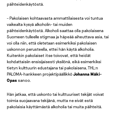
päihteidenkäytöstä.
– Pakolaisen kohtaavasta ammattilaisesta voi tuntua
vaikealta kysyä alkoholin- tai muiden
päihteidenkäytöstä. Alkoholi saattaa olla pakolaisena
Suomeen tulleelle stigmaa ja häpeää aiheuttava asia, tai
voi olla niin, että oletetaan esimerkiksi pakolaisen
uskonnon perusteella, ettei hän käytä alkoholia.
Kuitenkin pakolaiset itse toivovat, että heidät
kohdattaisiin ensisijaisesti yksilönä, eikä esimerkiksi
tietyn kulttuurin edustajana tai pakolaisena, THL:n
PALOMA-hankkeen projektipäällikkö
Johanna Mäki-
Opas
sanoo.
Hän jatkaa, että uskonto tai kulttuuriset tekijät voivat
toimia suojaavana tekijänä, mutta ne eivät estä
pakolaisia käyttämästä alkoholia tai muita päihteitä.