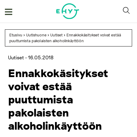
Skip
to
content
Etusivu
>
Uutishuone
>
Uutiset
>
Ennakkokäsitykset voivat estää
puuttumista pakolaisten alkoholinkäyttöön
Uutiset -
16.05.2018
Ennakkokäsitykset
voivat estää
puuttumista
pakolaisten
alkoholinkäyttöön