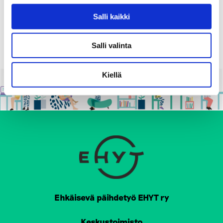
Salli kaikki
1
…
142
143
144
145
Salli valinta
Kiellä
Ehkäisevä päihdetyö EHYT ry
Keskustoimisto