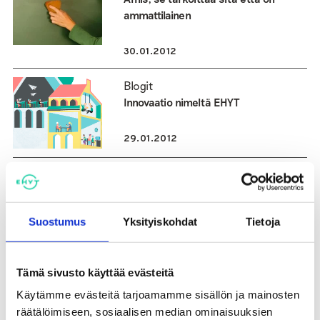
ammattilainen
30.01.2012
Blogit
Innovaatio nimeltä EHYT
29.01.2012
Blogit
Kohtaamisia ja yhteistyötä
Suostumus
Yksityiskohdat
Tietoja
22.01.2012
Tiedotteet
Tämä sivusto käyttää evästeitä
Mobiiliapu-palvelu auttaa vaativissa
Käytämme evästeitä tarjoamamme sisällön ja mainosten
elämäntilanteissa eläviä ihmisiä
räätälöimiseen, sosiaalisen median ominaisuuksien