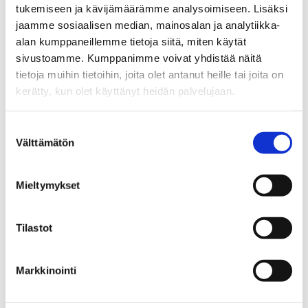
tukemiseen ja kävijämäärämme analysoimiseen. Lisäksi
18.01.2012
jaamme sosiaalisen median, mainosalan ja analytiikka-
alan kumppaneillemme tietoja siitä, miten käytät
Blogit
sivustoamme. Kumppanimme voivat yhdistää näitä
Kukkahattutätejä ja luovaa kipinöintiä
tietoja muihin tietoihin, joita olet antanut heille tai joita on
kerätty, kun olet käyttänyt heidän palvelujaan.
14.01.2012
Suostumuksen
Tiedotteet
Välttämätön
valinta
Tipattomuus ei ole haitallista
09.01.2012
Mieltymykset
Tiedotteet
Tilastot
EHYT ry aloitti toimintansa
31.12.2011
Markkinointi