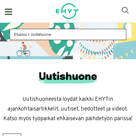
Skip
to
content
Etusivu
>
Uutishuone
Uutishuone
Uutishuoneesta löydät kaikki EHYTin
ajankohtaisartikkelit, uutiset, tiedotteet ja videot.
Katso myös työpaikat ehkäisevän päihdetyön parissa!