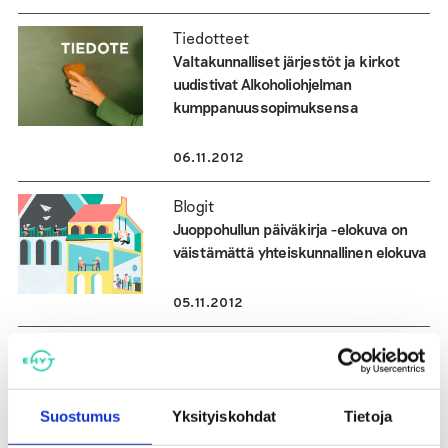
Tiedotteet
Valtakunnalliset järjestöt ja kirkot
uudistivat Alkoholiohjelman
kumppanuussopimuksensa
06.11.2012
Blogit
Juoppohullun päiväkirja -elokuva on
väistämättä yhteiskunnallinen elokuva
05.11.2012
Tiedotteet
Ehkäisevän päihdetyön viikko
käynnistyy – järjestöt pohtivat mikä
Suostumus
Yksityiskohdat
Tietoja
tekee ihmisen onnelliseksi