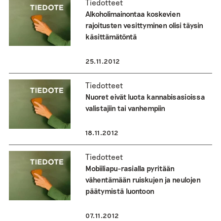
Tiedotteet
Alkoholimainontaa koskevien
rajoitusten vesittyminen olisi täysin
käsittämätöntä
25.11.2012
Tiedotteet
Nuoret eivät luota kannabisasioissa
valistajiin tai vanhempiin
18.11.2012
Tiedotteet
Mobiiliapu-rasialla pyritään
vähentämään ruiskujen ja neulojen
päätymistä luontoon
07.11.2012