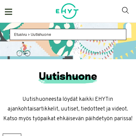
Skip
to
content
Etusivu
>
Uutishuone
Uutishuone
Uutishuoneesta löydät kaikki EHYTin
ajankohtaisartikkelit, uutiset, tiedotteet ja videot.
Katso myös työpaikat ehkäisevän päihdetyön parissa!