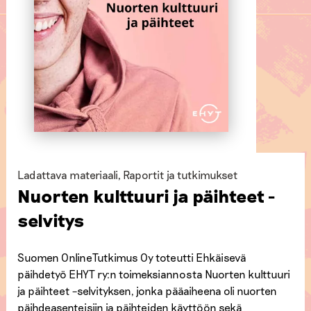
Ladattava materiaali
,
Raportit ja tutkimukset
Nuorten kulttuuri ja päihteet -
selvitys
Suomen OnlineTutkimus Oy toteutti Ehkäisevä
päihdetyö EHYT ry:n toimeksiannosta Nuorten kulttuuri
ja päihteet –selvityksen, jonka pääaiheena oli nuorten
päihdeasenteisiin ja päihteiden käyttöön sekä