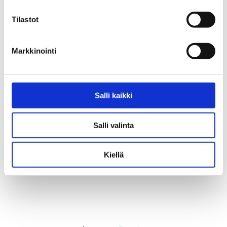
Tilastot
Markkinointi
Salli kaikki
Nikotiinituotteiden
Keskustelukortti -Kannabis &
Salli valinta
käyttökieltotarra oppilaitoksille
nuoret
2,00
€
Kiellä