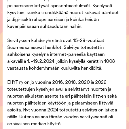
pelaamiseen liittyvät ajankohtaiset ilmiöt. Kyselyssä
kysyttiin, kuinka trendikkäänä nuoret kokevat päihteet
ja digi- sekä rahapelaamisen ja kuinka heidän
kaveripiirissään suhtaudutaan näihin.
Selvityksen kohderyhmänä ovat 15-29–vuotiaat
Suomessa asuvat henkilöt. Selvitys toteutettiin
sähköisenä kyselynä internet-paneelia käyttäen
aikavälillä 1. -19.2.2024, jolloin kyselyllä kerättiin 1008
vastausta kohderyhmään kuuluvilta henkilöiltä.
EHYT ry on jo vuosina 2016, 2018, 2020 ja 2022
toteutettujen kyselyjen avulla selvittänyt nuorten ja
nuorten aikuisten asenteita eri päihteisiin liittyen sekä
nuorten päihteiden käyttöön ja pelaamiseen liittyviä
asioita. Nyt vuonna 2024 toteutettu selvitys on jatkoa
näille. Uutena asiana tämän vuoden selvityksessä oli
sosiaalisen median käyttö.