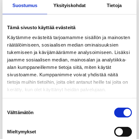
Suostumus
Yksityiskohdat
Tietoja
Tutustu myös
Tämä sivusto käyttää evästeitä
Käytämme evästeitä tarjoamamme sisällön ja mainosten
räätälöimiseen, sosiaalisen median ominaisuuksien
tukemiseen ja kävijämäärämme analysoimiseen. Lisäksi
jaamme sosiaalisen median, mainosalan ja analytiikka-
alan kumppaneillemme tietoja siitä, miten käytät
sivustoamme. Kumppanimme voivat yhdistää näitä
tietoja muihin tietoihin, joita olet antanut heille tai joita on
kerätty, kun olet käyttänyt heidän palvelujaan.
Suostumuksen
Välttämätön
valinta
EHYT Teema 10: Monikulttuurisuus
EHYT Teema 14: Päihde- ja
pelikasvatus
Mieltymykset