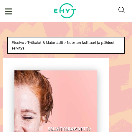
Skip
to
content
Etusivu
>
Työkalut & Materiaalit
> Nuorten kulttuuri ja päihteet -
selvitys