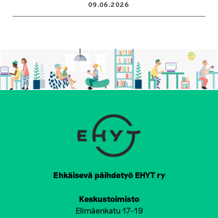
09.06.2026
Ehkäisevä päihdetyö EHYT ry
Keskustoimisto
Elimäenkatu 17-19