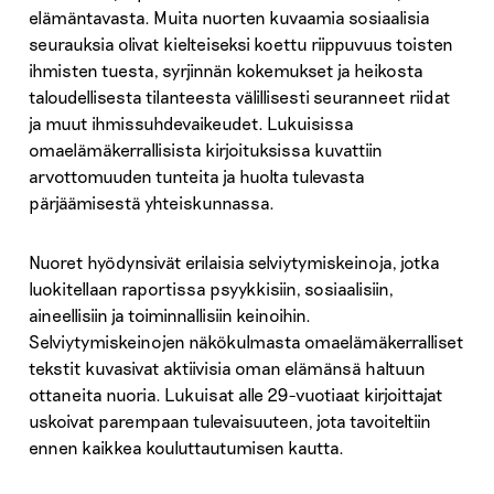
elämäntavasta. Muita nuorten kuvaamia sosiaalisia
seurauksia olivat kielteiseksi koettu riippuvuus toisten
ihmisten tuesta, syrjinnän kokemukset ja heikosta
taloudellisesta tilanteesta välillisesti seuranneet riidat
ja muut ihmissuhdevaikeudet. Lukuisissa
omaelämäkerrallisista kirjoituksissa kuvattiin
arvottomuuden tunteita ja huolta tulevasta
pärjäämisestä yhteiskunnassa.
Nuoret hyödynsivät erilaisia selviytymiskeinoja, jotka
luokitellaan raportissa psyykkisiin, sosiaalisiin,
aineellisiin ja toiminnallisiin keinoihin.
Selviytymiskeinojen näkökulmasta omaelämäkerralliset
tekstit kuvasivat aktiivisia oman elämänsä haltuun
ottaneita nuoria. Lukuisat alle 29-vuotiaat kirjoittajat
uskoivat parempaan tulevaisuuteen, jota tavoiteltiin
ennen kaikkea kouluttautumisen kautta.