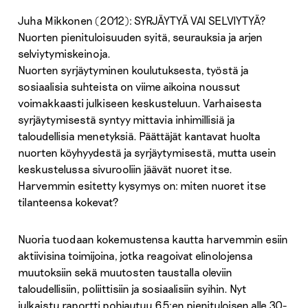
Juha Mikkonen (2012): SYRJÄYTYÄ VAI SELVIYTYÄ?
Nuorten pienituloisuuden syitä, seurauksia ja arjen
selviytymiskeinoja.
Nuorten syrjäytyminen koulutuksesta, työstä ja
sosiaalisia suhteista on viime aikoina noussut
voimakkaasti julkiseen keskusteluun. Varhaisesta
syrjäytymisestä syntyy mittavia inhimillisiä ja
taloudellisia menetyksiä. Päättäjät kantavat huolta
nuorten köyhyydestä ja syrjäytymisestä, mutta usein
keskustelussa sivurooliin jäävät nuoret itse.
Harvemmin esitetty kysymys on: miten nuoret itse
tilanteensa kokevat?
Nuoria tuodaan kokemustensa kautta harvemmin esiin
aktiivisina toimijoina, jotka reagoivat elinolojensa
muutoksiin sekä muutosten taustalla oleviin
taloudellisiin, poliittisiin ja sosiaalisiin syihin. Nyt
julkaistu raportti pohjautuu 65:en pienituloisen alle 30-