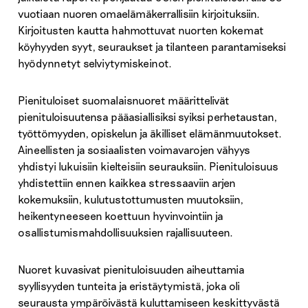
vuotiaan nuoren omaelämäkerrallisiin kirjoituksiin.
Kirjoitusten kautta hahmottuvat nuorten kokemat
köyhyyden syyt, seuraukset ja tilanteen parantamiseksi
hyödynnetyt selviytymiskeinot.
Pienituloiset suomalaisnuoret määrittelivät
pienituloisuutensa pääasiallisiksi syiksi perhetaustan,
työttömyyden, opiskelun ja äkilliset elämänmuutokset.
Aineellisten ja sosiaalisten voimavarojen vähyys
yhdistyi lukuisiin kielteisiin seurauksiin. Pienituloisuus
yhdistettiin ennen kaikkea stressaaviin arjen
kokemuksiin, kulutustottumusten muutoksiin,
heikentyneeseen koettuun hyvinvointiin ja
osallistumismahdollisuuksien rajallisuuteen.
Nuoret kuvasivat pienituloisuuden aiheuttamia
syyllisyyden tunteita ja eristäytymistä, joka oli
seurausta ympäröivästä kuluttamiseen keskittyvästä