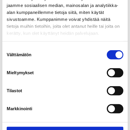
Helsingin Optimistit ry, Köyhyyden ja syrjäytymisen
jaamme sosiaalisen median, mainosalan ja analytiikka-
vastainen verkosto EAPN-Finland,
alan kumppaneillemme tietoja siitä, miten käytät
Yhteiskuntatieteellinen tietoarkisto FSD ja
sivustoamme. Kumppanimme voivat yhdistää näitä
Palkansaajasäätiö ovat tukeneet julkaisun
tietoja muihin tietoihin, joita olet antanut heille tai joita on
painattamista sekä sen taustalla olevia tutkimuksia.
kerätty, kun olet käyttänyt heidän palvelujaan.
Suostumuksen
Jaa:
Välttämätön
valinta
Mieltymykset
Katso myös
Tilastot
Tiedotteet
Markkinointi
Alkoholin toimitusmyynti
hyväksyttiin – Seuraukset osuvat
etenkin haavoittuvassa asemassa