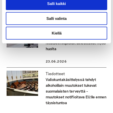
oleviin
Salli kaikki
23.06.2026
Salli valinta
Tiedotteet
Heroiini palaamassa suomalaisille
Kiellä
huumemarkkinoille –
nitatseeniopioidit aiheuttavat myös
huolta
23.06.2026
Tiedotteet
Valiokuntakäsittelyssä tehdyt
alkoholilain muutokset tukevat
suomalaisten terveyttä –
muutokset notifioitava EU:lle ennen
täysistuntoa