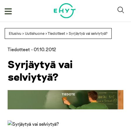
Skip
to
content
Etusivu
>
Uutishuone
>
Tiedotteet
>
Syrjäytyä vai selviytyä?
Tiedotteet -
01.10.2012
Syrjäytyä vai
selviytyä?