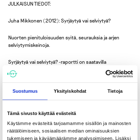
JULKAISUN TIEDOT:
Juha Mikkonen (2012): Syrjäytyä vai selviytyä?
Nuorten pienituloisuuden syitä, seurauksia ja arjen
selviytymiskeinoja.
Syrjäytyä vai selviytyä? -raportti on saatavilla
sähköisenä verkko-osoitteesta:
http://www.koyhyyskirjoitukset.org/syrjaytya_vai_se
lviytya.pdf
Suostumus
Yksityiskohdat
Tietoja
Julkaisun painolaatuinen kansikuva:
Tämä sivusto käyttää evästeitä
http://www.koyhyyskirjoitukset.org/syrjaytya_vai_se
Käytämme evästeitä tarjoamamme sisällön ja mainosten
lviytya.jpg
räätälöimiseen, sosiaalisen median ominaisuuksien
tukemiseen ja kävijämäärämme analysoimiseen. Lisäksi