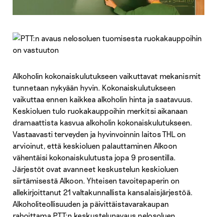
Alkoholin kokonaiskulutukseen vaikuttavat mekanismit
tunnetaan nykyään hyvin. Kokonaiskulutukseen
vaikuttaa ennen kaikkea alkoholin hinta ja saatavuus.
Keskioluen tulo ruokakauppoihin merkitsi aikanaan
dramaattista kasvua alkoholin kokonaiskulutukseen.
Vastaavasti terveyden ja hyvinvoinnin laitos THL on
arvioinut, että keskioluen palauttaminen Alkoon
vähentäisi kokonaiskulutusta jopa 9 prosentilla.
Järjestöt ovat avanneet keskustelun keskioluen
siirtämisestä Alkoon. Yhteisen tavoitepaperin on
allekirjoittanut 21 valtakunnallista kansalaisjärjestöä.
Alkoholiteollisuuden ja päivittäistavarakaupan
rahoittama PTT:n keskustelunavaus nelosoluen