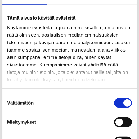
Jaa:
Tämä sivusto käyttää evästeitä
Käytämme evästeitä tarjoamamme sisällön ja mainosten
räätälöimiseen, sosiaalisen median ominaisuuksien
Katso myös
tukemiseen ja kävijämäärämme analysoimiseen. Lisäksi
jaamme sosiaalisen median, mainosalan ja analytiikka-
alan kumppaneillemme tietoja siitä, miten käytät
Tiedotteet
sivustoamme. Kumppanimme voivat yhdistää näitä
Alkoholin toimitusmyynti
tietoja muihin tietoihin, joita olet antanut heille tai joita on
hyväksyttiin – Seuraukset osuvat
kerätty, kun olet käyttänyt heidän palvelujaan.
etenkin haavoittuvassa asemassa
oleviin
Suostumuksen
Välttämätön
valinta
23.06.2026
Tiedotteet
Mieltymykset
Heroiini palaamassa suomalaisille
huumemarkkinoille –