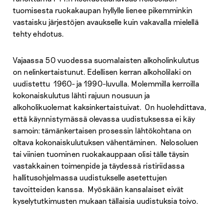
tuomisesta ruokakaupan hyllylle lienee pikemminkin
vastaisku järjestöjen avaukselle kuin vakavalla mielellä
tehty ehdotus.
Vajaassa 50 vuodessa suomalaisten alkoholinkulutus
on nelinkertaistunut. Edellisen kerran alkoholilaki on
uudistettu 1960- ja 1990-luvulla. Molemmilla kerroilla
kokonaiskulutus lähti rajuun nousuun ja
alkoholikuolemat kaksinkertaistuivat. On huolehdittava,
että käynnistymässä olevassa uudistuksessa ei käy
samoin: tämänkertaisen prosessin lähtökohtana on
oltava kokonaiskulutuksen vähentäminen. Nelosoluen
tai viinien tuominen ruokakauppaan olisi tälle täysin
vastakkainen toimenpide ja täydessä ristiriidassa
hallitusohjelmassa uudistukselle asetettujen
tavoitteiden kanssa. Myöskään kansalaiset eivät
kyselytutkimusten mukaan tällaisia uudistuksia toivo.