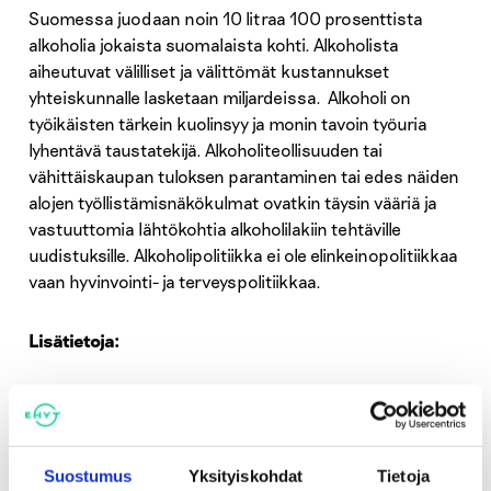
Suomessa juodaan noin 10 litraa 100 prosenttista
alkoholia jokaista suomalaista kohti. Alkoholista
aiheutuvat välilliset ja välittömät kustannukset
yhteiskunnalle lasketaan miljardeissa. Alkoholi on
työikäisten tärkein kuolinsyy ja monin tavoin työuria
lyhentävä taustatekijä. Alkoholiteollisuuden tai
vähittäiskaupan tuloksen parantaminen tai edes näiden
alojen työllistämisnäkökulmat ovatkin täysin vääriä ja
vastuuttomia lähtökohtia alkoholilakiin tehtäville
uudistuksille. Alkoholipolitiikka ei ole elinkeinopolitiikkaa
vaan hyvinvointi- ja terveyspolitiikkaa.
Lisätietoja:
Ehkäisevä päihdetyö EHYT ry, toiminnanjohtaja Sari
Aalto-Matturi, puh. 0400 508 234
Suostumus
Yksityiskohdat
Tietoja