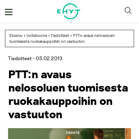
Skip
to
content
Etusivu
>
Uutishuone
>
Tiedotteet
>
PTT:n avaus nelosoluen
tuomisesta ruokakauppoihin on vastuuton
Tiedotteet -
05.02.2013
PTT:n avaus
nelosoluen tuomisesta
ruokakauppoihin on
vastuuton