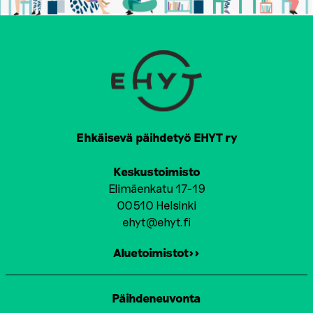
Ehkäisevä päihdetyö EHYT ry
Keskustoimisto
Elimäenkatu 17-19
00510 Helsinki
ehyt@ehyt.fi
Aluetoimistot>>
Päihdeneuvonta