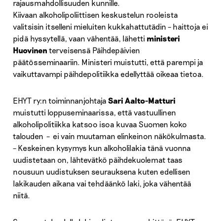
rajausmahdollisuuden kunnille.
Kiivaan alkoholipoliittisen keskustelun rooleista
valitsisin itselleni mieluiten kukkahattutädin – haittoja ei
pidä hyssytellä, vaan vähentää, lähetti
ministeri
Huovinen
terveisensä Päihdepäivien
päätösseminaariin. Ministeri muistutti, että parempi ja
vaikuttavampi päihdepolitiikka edellyttää oikeaa tietoa.
EHYT ry:n toiminnanjohtaja
Sari Aalto-Matturi
muistutti loppuseminaarissa, että vastuullinen
alkoholipolitiikka katsoo isoa kuvaa Suomen koko
talouden – ei vain muutaman elinkeinon näkökulmasta.
– Keskeinen kysymys kun alkoholilakia tänä vuonna
uudistetaan on, lähtevätkö päihdekuolemat taas
nousuun uudistuksen seurauksena kuten edellisen
lakikauden aikana vai tehdäänkö laki, joka vähentää
niitä.