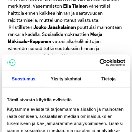
merkitystä. Vasemmiston
Eila Tiainen
vähentäisi
haittoja ennen kaikkea hinnan ja saatavuuden
rajoittamisella, muttei unohtanut valistusta.
Kristillisten
Jouko Jääskeläinen
puuttuisi mainontaan
rankalla kädellä. Sosiaalidemokraattien
Merja
Mäkisalo-Ropponen
vetosi alkoholihaittojen
vähentämisessä tutkimustuloksiin hinnan ja
saatavuuden merkityksestä ja mainonnan
rajoittamisesta. Hän myös vahvistaisi suuntausta
alkoholin nauttimiseen ravintoloissa – inhimillisempiin
aikoihin. Kokoomuksen
Sanna Lauslahti
iloitsi
Suostumus
Yksityiskohdat
Tietoja
alkoholimainonnan tiukentamisesta. Hän panostaisi
kotikasvatukseen ja mallin näyttämiseen lapsille sekä
kitkisi katukauppaa ja alkoholin välittämistä nuorille.
Tämä sivusto käyttää evästeitä
Myös työuria lyhentävä työikäisten alkoholinkäyttö
Käytämme evästeitä tarjoamamme sisällön ja mainosten
ansaitsisi toimenpiteitä.
räätälöimiseen, sosiaalisen median ominaisuuksien
tukemiseen ja kävijämäärämme analysoimiseen. Lisäksi
Kaikki kansanedustajat laputtivat vihreää oluen
jaamme sosiaalisen median, mainosalan ja analytiikka-