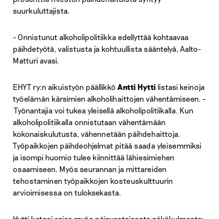
suurkuluttajista.
– Onnistunut alkoholipolitiikka edellyttää kohtaavaa
päihdetyötä, valistusta ja kohtuullista sääntelyä, Aalto-
Matturi avasi.
EHYT ry:n aikuistyön päällikkö
Antti Hytti
listasi keinoja
työelämän kärsimien alkoholihaittojen vähentämiseen. –
Työnantajia voi tukea yleisellä alkoholipolitiikalla. Kun
alkoholipolitiikalla onnistutaan vähentämään
kokonaiskulutusta, vähennetään päihdehaittoja.
Työpaikkojen päihdeohjelmat pitää saada yleisemmiksi
ja isompi huomio tulee kiinnittää lähiesimiehen
osaamiseen. Myös seurannan ja mittareiden
tehostaminen työpaikkojen kosteuskulttuurin
arvioimisessa on tuloksekasta.
Hytti katsoi asiaa myös päinvastaisesta näkökulmasta: