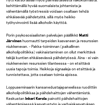
kehittämällä hyvää suomalaista johtamista ja
vähentämällä työstressiä voidaan osaltaan tehdä
ehkäisevää päihdetyötä, sillä myös heikko
työhyvinvointi lisää alkoholin käyttöä.
Porin psykososiaalisten palvelujen päällikkö
Matti
Järvinen
huomautti tarpeiden kasvaneen ja resurssien
niukkenevan. – Pakka-toiminnan (paikallinen
alkoholipolitiikka) vakinaistaminen on ollut merkittävä
tekijä kuntien ehkäisevässä päihdetyössä. Aina – ei vain
niukkenevien resurssien tilanteessa – on etsittävä
uusia tapoja toimia. Heikkoja signaaleja on etsittävä ja
tunnistettava, jotta osataan toimia ajoissa.
Loppuseminaarin kansanedustajapaneelissa ruodittiin
alkoholipolitiikkaa ja päihdehaittojen vähentämistä.
Keskustan
Inkeri Kerola
painotti päihdehaittojen
vähentämisessä kasvatustyön ja varhaiskasvatuksen