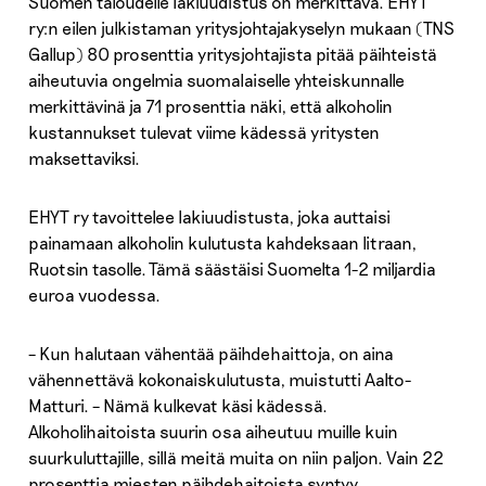
Suomen taloudelle lakiuudistus on merkittävä. EHYT
ry:n eilen julkistaman yritysjohtajakyselyn mukaan (TNS
Gallup) 80 prosenttia yritysjohtajista pitää päihteistä
aiheutuvia ongelmia suomalaiselle yhteiskunnalle
merkittävinä ja 71 prosenttia näki, että alkoholin
kustannukset tulevat viime kädessä yritysten
maksettaviksi.
EHYT ry tavoittelee lakiuudistusta, joka auttaisi
painamaan alkoholin kulutusta kahdeksaan litraan,
Ruotsin tasolle. Tämä säästäisi Suomelta 1-2 miljardia
euroa vuodessa.
– Kun halutaan vähentää päihdehaittoja, on aina
vähennettävä kokonaiskulutusta, muistutti Aalto-
Matturi. – Nämä kulkevat käsi kädessä.
Alkoholihaitoista suurin osa aiheutuu muille kuin
suurkuluttajille, sillä meitä muita on niin paljon. Vain 22
prosenttia miesten päihdehaitoista syntyy