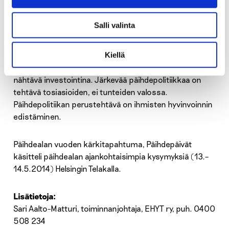
Erilainen on helposti kiusattu, myös vähemmän juova
erilainen.
Salli valinta
– Ehkäisevän työn merkitys huonossa
taloustilanteessa korostuu, päätti EHYT ry:n johtaja
Kiellä
Kristiina Hannula
Päihdepäivät. – Ehkäisevä työ on
nähtävä investointina. Järkevää päihdepolitiikkaa on
tehtävä tosiasioiden, ei tunteiden valossa.
Päihdepolitiikan perustehtävä on ihmisten hyvinvoinnin
edistäminen.
Päihdealan vuoden kärkitapahtuma, Päihdepäivät
käsitteli päihdealan ajankohtaisimpia kysymyksiä (13.–
14.5.2014) Helsingin Telakalla.
Lisätietoja:
Sari Aalto-Matturi, toiminnanjohtaja, EHYT ry, puh. 0400
508 234