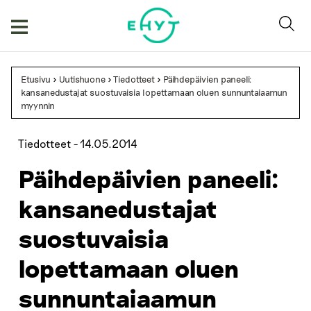
Skip
to
content
Etusivu
>
Uutishuone
>
Tiedotteet
>
Päihdepäivien paneeli:
kansanedustajat suostuvaisia lopettamaan oluen sunnuntaiaamun
myynnin
Tiedotteet -
14.05.2014
Päihdepäivien paneeli:
kansanedustajat
suostuvaisia
lopettamaan oluen
sunnuntaiaamun