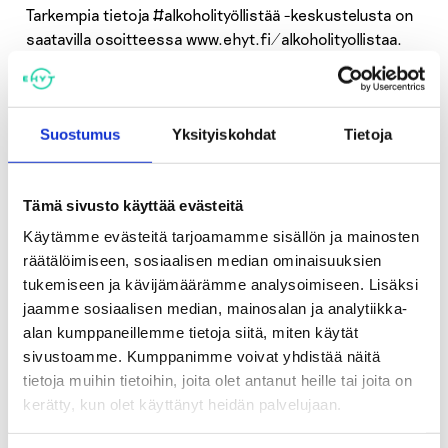
Tarkempia tietoja #alkoholityöllistää -keskustelusta on
saatavilla osoitteessa www.ehyt.fi/alkoholityollistaa.
Keskustelusta tehdään koonti >>
Lisätietoja:
toiminnanjohtaja Kristiina Hannula, EHYT ry
Suostumus
Yksityiskohdat
Tietoja
kristiina.hannula(at)ehyt.fi
p. 040 701 5207
Tämä sivusto käyttää evästeitä
Käytämme evästeitä tarjoamamme sisällön ja mainosten
räätälöimiseen, sosiaalisen median ominaisuuksien
tukemiseen ja kävijämäärämme analysoimiseen. Lisäksi
jaamme sosiaalisen median, mainosalan ja analytiikka-
Jaa:
alan kumppaneillemme tietoja siitä, miten käytät
sivustoamme. Kumppanimme voivat yhdistää näitä
tietoja muihin tietoihin, joita olet antanut heille tai joita on
kerätty, kun olet käyttänyt heidän palvelujaan.
Katso myös