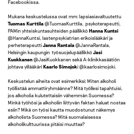
Facebookissa.
Mukana keskustelussa ovat mm: lapsiasiavaltuutettu
Tuomas Kurttila
@TuomasKurttila, psykoterapeutti,
PAMin yhteiskuntasuhteiden päällikkö
Hanna Kuntsi
@HannaKuntsi, lastenpsykiatrian erikoislääkäri ja
perheterapeutti
Janna Rantala
@JannaRantala,
Helsingin kaupungin työsuojelupäällikkö
Jasi
Kuokkanen
@JasiKuokkanen sekä A-klinikkasäätiön
johtava ylilääkäri
Kaarlo Simojok
i @kaarlosimojoki.
Keskustelun aiheita ovat esimerkiksi: Miten alkoholi
työllistää ammattiryhmäänne? Mitä työllesi tapahtuisi,
jos alkoholia kulutettaisiin vähemmän Suomessa?
Minkä työhösi ja alkoholiin liittyvän faktan haluat nostaa
esiin? Mikä on työsi kautta muodostunut näkemys
alkoholista Suomessa? Mitä suomalaisessa
alkoholikulttuurissa pitäisi muuttaa?