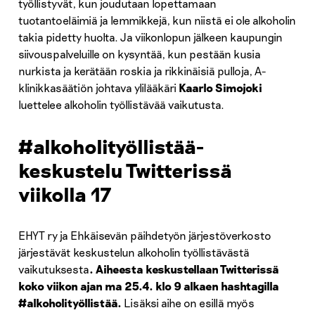
työllistyvät, kun joudutaan lopettamaan
tuotantoeläimiä ja lemmikkejä, kun niistä ei ole alkoholin
takia pidetty huolta. Ja viikonlopun jälkeen kaupungin
siivouspalveluille on kysyntää, kun pestään kusia
nurkista ja kerätään roskia ja rikkinäisiä pulloja, A-
klinikkasäätiön johtava ylilääkäri
Kaarlo Simojoki
luettelee alkoholin työllistävää vaikutusta.
#alkoholityöllistää-
keskustelu Twitterissä
viikolla 17
EHYT ry ja Ehkäisevän päihdetyön järjestöverkosto
järjestävät keskustelun alkoholin työllistävästä
vaikutuksesta
. Aiheesta keskustellaan Twitterissä
koko viikon ajan ma 25.4. klo 9 alkaen hashtagilla
#alkoholityöllistää.
Lisäksi aihe on esillä myös