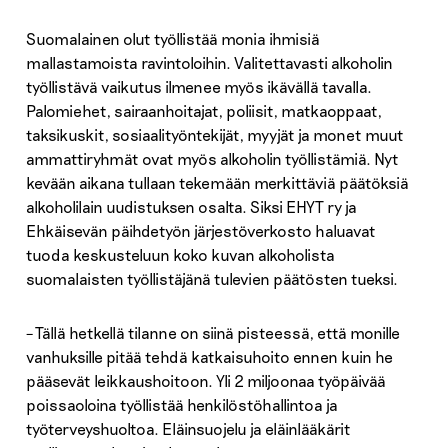
Suomalainen olut työllistää monia ihmisiä
mallastamoista ravintoloihin. Valitettavasti alkoholin
työllistävä vaikutus ilmenee myös ikävällä tavalla.
Palomiehet, sairaanhoitajat, poliisit, matkaoppaat,
taksikuskit, sosiaalityöntekijät, myyjät ja monet muut
ammattiryhmät ovat myös alkoholin työllistämiä. Nyt
kevään aikana tullaan tekemään merkittäviä päätöksiä
alkoholilain uudistuksen osalta. Siksi EHYT ry ja
Ehkäisevän päihdetyön järjestöverkosto haluavat
tuoda keskusteluun koko kuvan alkoholista
suomalaisten työllistäjänä tulevien päätösten tueksi.
– Tällä hetkellä tilanne on siinä pisteessä, että monille
vanhuksille pitää tehdä katkaisuhoito ennen kuin he
pääsevät leikkaushoitoon. Yli 2 miljoonaa työpäivää
poissaoloina työllistää henkilöstöhallintoa ja
työterveyshuoltoa. Eläinsuojelu ja eläinlääkärit