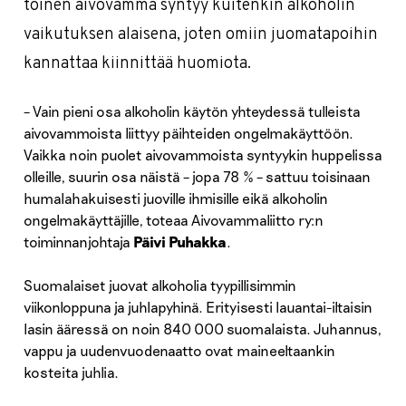
toinen aivovamma syntyy kuitenkin alkoholin
vaikutuksen alaisena, joten omiin juomatapoihin
kannattaa kiinnittää huomiota.
– Vain pieni osa alkoholin käytön yhteydessä tulleista
aivovammoista liittyy päihteiden ongelmakäyttöön.
Vaikka noin puolet aivovammoista syntyykin huppelissa
olleille, suurin osa näistä – jopa 78 % – sattuu toisinaan
humalahakuisesti juoville ihmisille eikä alkoholin
ongelmakäyttäjille, toteaa Aivovammaliitto ry:n
toiminnanjohtaja
Päivi Puhakka
.
Suomalaiset juovat alkoholia tyypillisimmin
viikonloppuna ja juhlapyhinä. Erityisesti lauantai-iltaisin
lasin ääressä on noin 840 000 suomalaista. Juhannus,
vappu ja uudenvuodenaatto ovat maineeltaankin
kosteita juhlia.