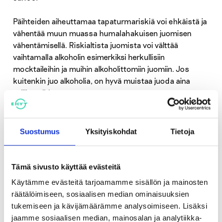
Päihteiden aiheuttamaa tapaturmariskiä voi ehkäistä ja
vähentää muun muassa humalahakuisen juomisen
vähentämisellä. Riskialtista juomista voi välttää
vaihtamalla alkoholin esimerkiksi herkullisiin
mocktaileihin ja muihin alkoholittomiin juomiin. Jos
kuitenkin juo alkoholia, on hyvä muistaa juoda aina
välillä pelkkää vettä.
– Käyttämällä alkoholia kohtuudella tai kokonaan ilman
alkoholia voi pitää hauskaa yhdessä. Turvallisesti, aivoja
Suostumus
Yksityiskohdat
Tietoja
suojellen. Hilpeys ja hauskanpito ovat kuitenkin tärkeitä
hyvinvoinnille, Vaija muistuttaa.
Tämä sivusto käyttää evästeitä
Aivovammaliitto ry ja EHYT ry järjestävät vapun tienoilla
Käytämme evästeitä tarjoamamme sisällön ja mainosten
järkevään juhlimiseen kannustavan kampanjan.
räätälöimiseen, sosiaalisen median ominaisuuksien
Kampanja jalkautuu Helsinkiin, Kempeleeseen ja
tukemiseen ja kävijämäärämme analysoimiseen. Lisäksi
Tampereelle.
jaamme sosiaalisen median, mainosalan ja analytiikka-