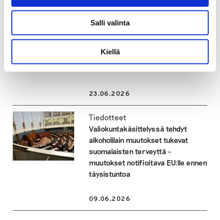
23.06.2026
Salli valinta
Tiedotteet
Heroiini palaamassa suomalaisille
huumemarkkinoille –
Kiellä
nitatseeniopioidit aiheuttavat myös
huolta
23.06.2026
Tiedotteet
Valiokuntakäsittelyssä tehdyt
alkoholilain muutokset tukevat
suomalaisten terveyttä –
muutokset notifioitava EU:lle ennen
täysistuntoa
09.06.2026