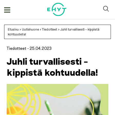
Skip
to
content
Etusivu
>
Uutishuone
>
Tiedotteet
>
Juhli turvallisesti – kippistä
kohtuudella!
Tiedotteet -
25.04.2023
Juhli turvallisesti –
kippistä kohtuudella!