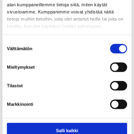
alan kumppaneillemme tietoja siitä, miten käytät
Lisätietoja:
EHYT ry, Heli Vaija, asiantuntija, puh. 044
sivustoamme. Kumppanimme voivat yhdistää näitä
510 0228 tai heli.vaija@ehyt.fi
tietoja muihin tietoihin, joita olet antanut heille tai joita on
kerätty, kun olet käyttänyt heidän palvelujaan.
Jaa:
Suostumuksen
Välttämätön
valinta
Mieltymykset
Katso myös
Tilastot
Tiedotteet
Alkoholin toimitusmyynti
Markkinointi
hyväksyttiin – Seuraukset osuvat
etenkin haavoittuvassa asemassa
oleviin
Salli kaikki