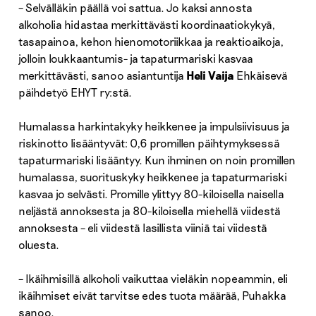
– Selvälläkin päällä voi sattua. Jo kaksi annosta
alkoholia hidastaa merkittävästi koordinaatiokykyä,
tasapainoa, kehon hienomotoriikkaa ja reaktioaikoja,
jolloin loukkaantumis- ja tapaturmariski kasvaa
merkittävästi, sanoo asiantuntija
Heli Vaija
Ehkäisevä
päihdetyö EHYT ry:stä.
Humalassa harkintakyky heikkenee ja impulsiivisuus ja
riskinotto lisääntyvät: 0,6 promillen päihtymyksessä
tapaturmariski lisääntyy. Kun ihminen on noin promillen
humalassa, suorituskyky heikkenee ja tapaturmariski
kasvaa jo selvästi. Promille ylittyy 80-kiloisella naisella
neljästä annoksesta ja 80-kiloisella miehellä viidestä
annoksesta – eli viidestä lasillista viiniä tai viidestä
oluesta.
– Ikäihmisillä alkoholi vaikuttaa vieläkin nopeammin, eli
ikäihmiset eivät tarvitse edes tuota määrää, Puhakka
sanoo.