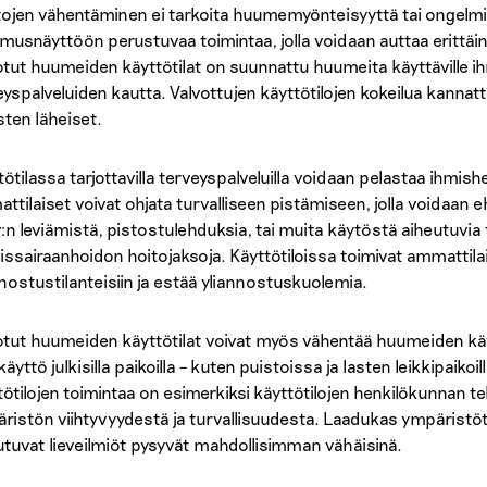
tojen vähentäminen ei tarkoita huumemyönteisyyttä tai ongelmi
imusnäyttöön perustuvaa toimintaa, jolla voidaan auttaa erittä
otut huumeiden käyttötilat on suunnattu huumeita käyttäville ihmis
eyspalveluiden kautta. Valvottujen käyttötilojen kokeilua kannat
sten läheiset.
tötilassa tarjottavilla terveyspalveluilla voidaan pelastaa ihmis
ttilaiset voivat ohjata turvalliseen pistämiseen, jolla voidaan 
v:n leviämistä, pistostulehduksia, tai muita käytöstä aiheutuvia 
oissairaanhoidon hoitojaksoja. Käyttötiloissa toimivat ammattil
nnostustilanteisiin ja estää yliannostuskuolemia.
otut huumeiden käyttötilat voivat myös vähentää huumeiden käy
äyttö julkisilla paikoilla – kuten puistoissa ja lasten leikkipaiko
tötilojen toimintaa on esimerkiksi käyttötilojen henkilökunnan
ristön viihtyvyydestä ja turvallisuudesta. Laadukas ympäristö
utuvat lieveilmiöt pysyvät mahdollisimman vähäisinä.