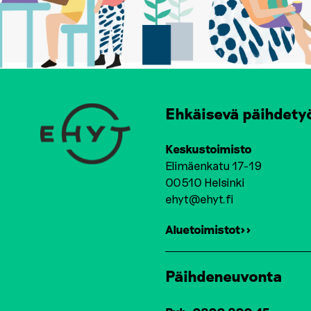
Ehkäisevä päihdety
Keskustoimisto
Elimäenkatu 17-19
00510 Helsinki
ehyt@ehyt.fi
Aluetoimistot>>
Päihdeneuvonta