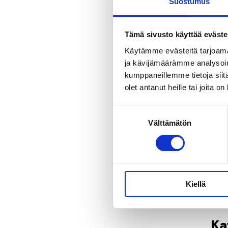
Suostumus
Euro
room
htt
Tämä sivusto käyttää eväste
.pdf
Käytämme evästeitä tarjoama
ja kävijämäärämme analysoim
Harm
kumppaneillemme tietoja siitä
olet antanut heille tai joita o
Valv
htt
Suostumuksen
Välttämätön
valinta
Jaa
Tagi
Kiellä
Ka