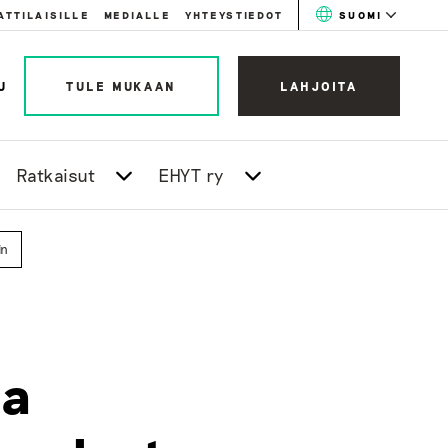
ATTILAISILLE
MEDIALLE
YHTEYSTIEDOT
SUOMI
U
TULE MUKAAN
LAHJOITA
Ratkaisut
EHYT ry
in
la