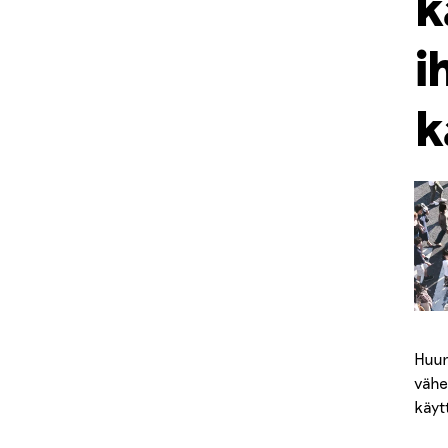
k
i
k
Huum
vähe
käyt