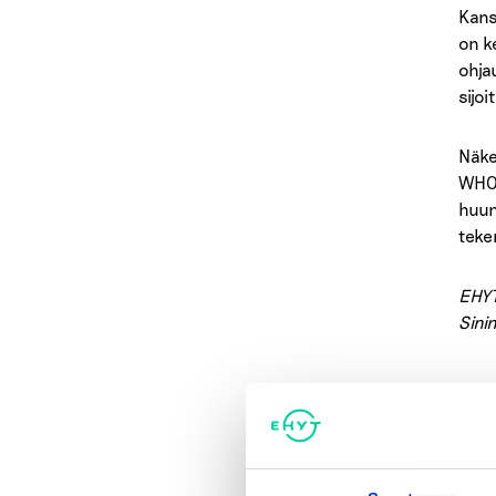
Kans
on k
ohja
sijoi
Näke
WHO,
huum
teke
EHYT
Sinin
Lisä