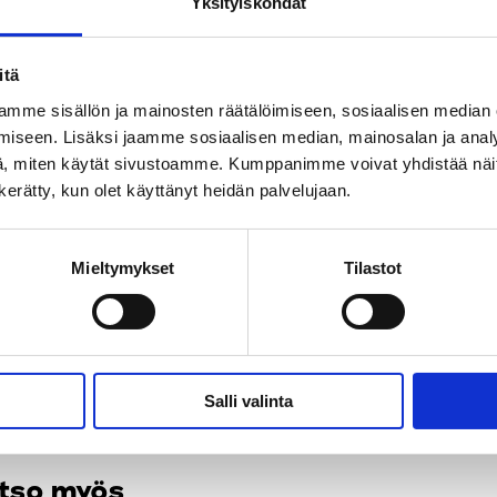
Yksityiskohdat
pean Monitoring Centre for Drugs and Drug Addiction: PER
s: an overview of provision and evidence/
p://www.emcdda.europa.eu/system/files/publications/
itä
mme sisällön ja mainosten räätälöimiseen, sosiaalisen median
iseen. Lisäksi jaamme sosiaalisen median, mainosalan ja analy
 Reduction International: What is harm reduction?
https://ww
, miten käytät sivustoamme. Kumppanimme voivat yhdistää näitä t
n kerätty, kun olet käyttänyt heidän palvelujaan.
otun huumeidenkäyttötilan selvitystyöryhmän raportti, 2019:
ps://dev.hel.fi/paatokset/media/att/3c/3c1dcca3a2e35
Mieltymykset
Tilastot
:
t
huumeet
päihdeongelma
Salli valinta
tso myös