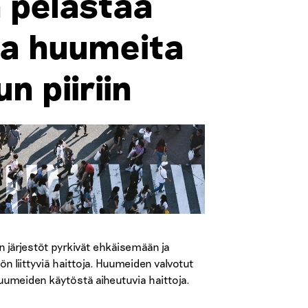
n pelastaa
aa huumeita
n piiriin
n järjestöt pyrkivät ehkäisemään ja
 liittyviä haittoja. Huumeiden valvotut
huumeiden käytöstä aiheutuvia haittoja.