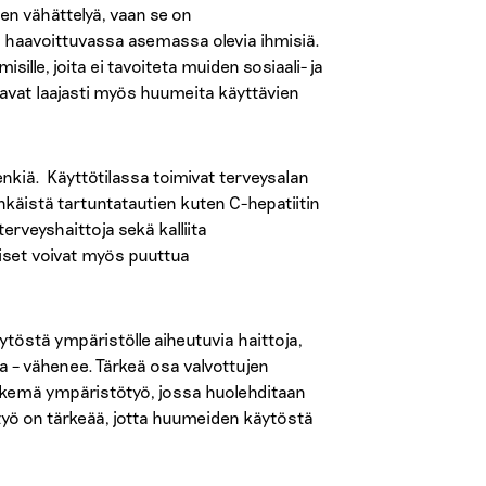
en vähättelyä, vaan se on
in haavoittuvassa asemassa olevia ihmisiä.
ille, joita ei tavoiteta muiden sosiaali- ja
tavat laajasti myös huumeita käyttävien
henkiä. Käyttötilassa toimivat terveysalan
ehkäistä tartuntatautien kuten C-hepatiitin
terveyshaittoja sekä kalliita
aiset voivat myös puuttua
töstä ympäristölle aiheutuvia haittoja,
illa – vähenee. Tärkeä osa valvottujen
 tekemä ympäristötyö, jossa huolehditaan
työ on tärkeää, jotta huumeiden käytöstä