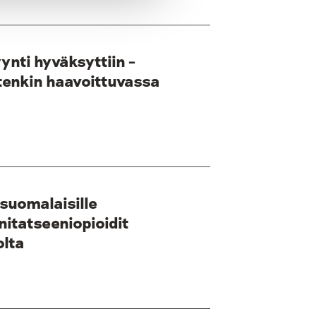
ynti hyväksyttiin –
tenkin haavoittuvassa
suomalaisille
itatseeniopioidit
olta