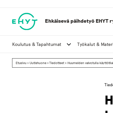
Skip
to
content
Ehkäisevä päihdetyö EHYT r
Koulutus & Tapahtumat
Työkalut & Materi
Etusivu
>
Uutishuone
>
Tiedotteet
>
Huumeiden valvotulla käyttötilal
Tied
H