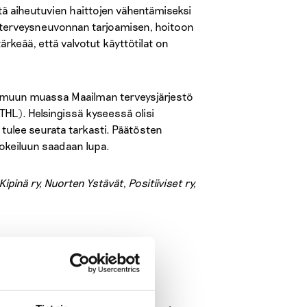
ä aiheutuvien haittojen vähentämiseksi
si terveysneuvonnan tarjoamisen, hoitoon
ärkeää, että valvotut käyttötilat on
(muun muassa Maailman terveysjärjestö
THL). Helsingissä kyseessä olisi
 tulee seurata tarkasti. Päätösten
kokeiluun saadaan lupa.
pinä ry, Nuorten Ystävät, Positiiviset ry,