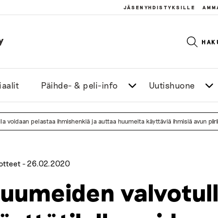
JÄSENYHDISTYKSILLE
AMM
y
HAK
aalit
Päihde- & peli-info
Uutishuone
la voidaan pelastaa ihmishenkiä ja auttaa huumeita käyttäviä ihmisiä avun piiri
otteet -
26.02.2020
uumeiden valvotul