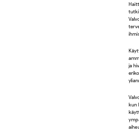
Hait
tutk
Valv
terv
ihmi
Käyt
amma
ja hi
erik
ylia
Valv
kun k
käyt
ympä
aihe