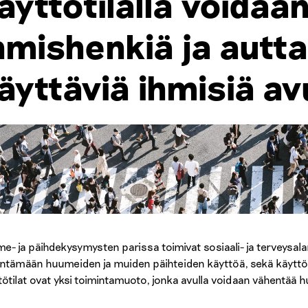
äyttötilalla voidaa
hmishenkiä ja autt
äyttäviä ihmisiä avu
e- ja päihdekysymysten parissa toimivat sosiaali- ja terveysala
ntämään huumeiden ja muiden päihteiden käyttöä, sekä käyttöön
tötilat ovat yksi toimintamuoto, jonka avulla voidaan vähentää 