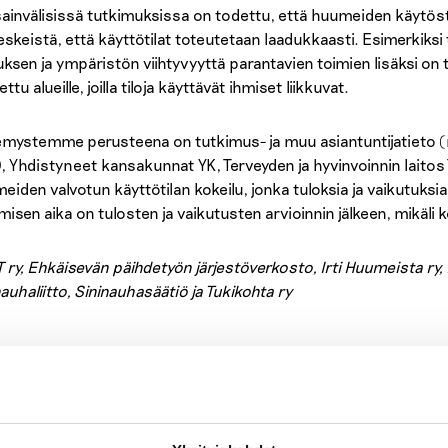
ainvälisissä tutkimuksissa on todettu, että huumeiden käytöst
eskeistä, että käyttötilat toteutetaan laadukkaasti. Esimerkik
uksen ja ympäristön viihtyvyyttä parantavien toimien lisäksi on t
tettu alueille, joilla tiloja käyttävät ihmiset liikkuvat.
mystemme perusteena on tutkimus- ja muu asiantuntijatieto 
 Yhdistyneet kansakunnat YK, Terveyden ja hyvinvoinnin laitos 
eiden valvotun käyttötilan kokeilu, jonka tuloksia ja vaikutuksia
misen aika on tulosten ja vaikutusten arvioinnin jälkeen, mikäli 
 ry, Ehkäisevän päihdetyön järjestöverkosto, Irti Huumeista ry, Ki
auhaliitto, Sininauhasäätiö ja Tukikohta ry
tietoa huumeiden valvotuista käyttötiloista: