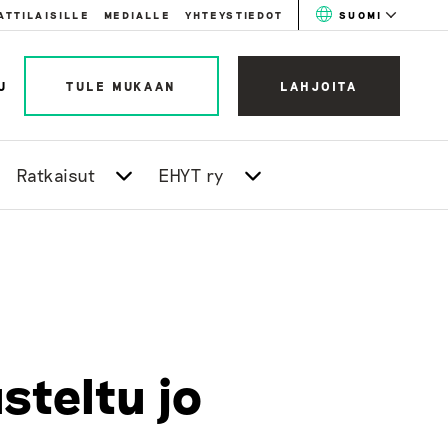
ATTILAISILLE
MEDIALLE
YHTEYSTIEDOT
SUOMI
U
TULE MUKAAN
LAHJOITA
Ratkaisut
EHYT ry
steltu jo