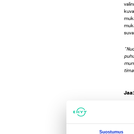
vali
kuva
muka
muka
suva
”Nuo
puhu
murr
tima
Jaa
Ka
Suostumus