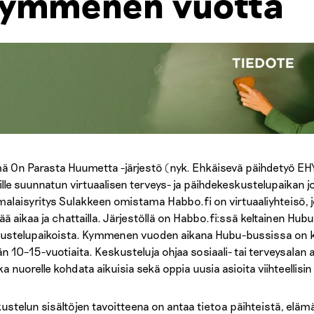
ymmenen vuotta
ä On Parasta Huumetta -järjestö (nyk. Ehkäisevä päihdetyö EHY
ille suunnatun virtuaalisen terveys- ja päihdekeskustelupaikan
alaisyritys Sulakkeen omistama Habbo.fi on virtuaaliyhteisö, j
tää aikaa ja chattailla. Järjestöllä on Habbo.fi:ssä keltainen Hub
ustelupaikoista. Kymmenen vuoden aikana Hubu-bussissa on käyny
ään 10–15-vuotiaita. Keskusteluja ohjaa sosiaali- tai terveysalan 
a nuorelle kohdata aikuisia sekä oppia uusia asioita viihteellisin
ustelun sisältöjen tavoitteena on antaa tietoa päihteistä, elämä