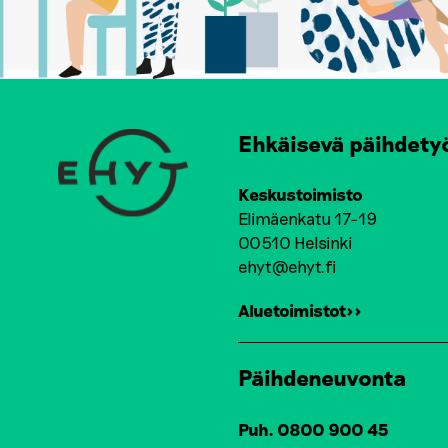
Ehkäisevä päihdety
Keskustoimisto
Elimäenkatu 17-19
00510 Helsinki
ehyt@ehyt.fi
Aluetoimistot>>
Päihdeneuvonta
Puh. 0800 900 45