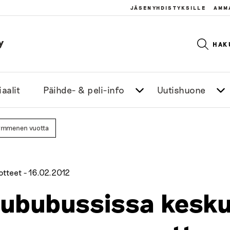
JÄSENYHDISTYKSILLE
AMM
y
HAK
aalit
Päihde- & peli-info
Uutishuone
kymmenen vuotta
otteet -
16.02.2012
ububussissa kesku