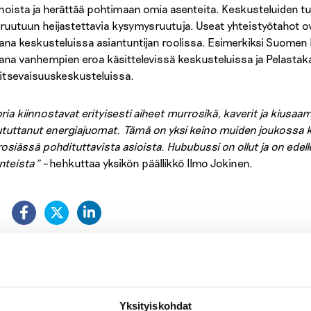
nnoista ja herättää pohtimaan omia asenteita. Keskusteluiden 
ruutuun heijastettavia kysymysruutuja. Useat yhteistyötahot ov
na keskusteluissa asiantuntijan roolissa. Esimerkiksi Suomen k
na vanhempien eroa käsittelevissä keskusteluissa ja Pelastaka
itsevaisuuskeskusteluissa.
ria kiinnostavat erityisesti aiheet murrosikä, kaverit ja kiusaa
tuttanut energiajuomat. Tämä on yksi keino muiden joukossa k
osiässä pohdituttavista asioista. Hububussi on ollut ja on edelle
nteista” –
hehkuttaa yksikön päällikkö Ilmo Jokinen.
:
tso myös
Yksityiskohdat