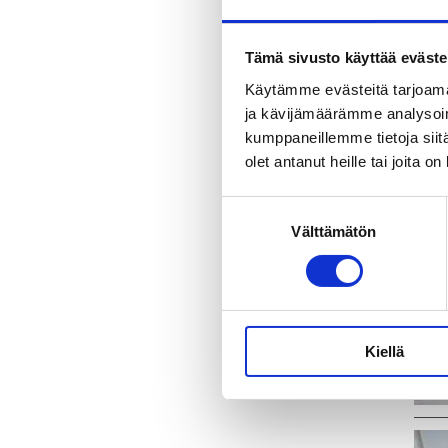
Tämä sivusto käyttää eväste
Käytämme evästeitä tarjoama
ja kävijämäärämme analysoim
kumppaneillemme tietoja siitä
olet antanut heille tai joita o
Suostumuksen
Välttämätön
valinta
Kiellä