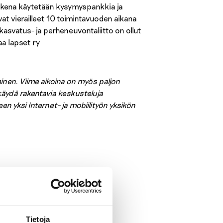
tukena käytetään kysymyspankkia ja
at vierailleet 10 toimintavuoden aikana
asvatus- ja perheneuvontaliitto on ollut
a lapset ry
minen. Viime aikoina on myös paljon
äydä rakentavia keskusteluja
en yksi Internet- ja mobiilityön yksikön
Tietoja