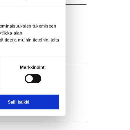
ynti hyväksyttiin –
 ominaisuuksien tukemiseen
tenkin haavoittuvassa
tiikka-alan
ietoja muihin tietoihin, joita
Markkinointi
suomalaisille
itatseeniopioidit
olta
Salli kaikki