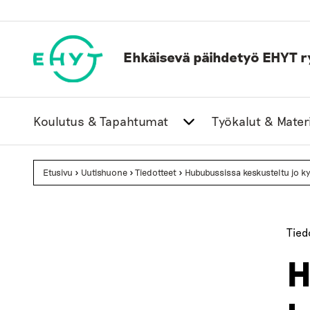
Skip
to
content
Ehkäisevä päihdetyö EHYT r
Koulutus & Tapahtumat
Työkalut & Materi
Etusivu
>
Uutishuone
>
Tiedotteet
>
Hububussissa keskusteltu jo 
Tied
H