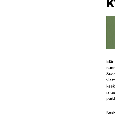
k
Eläm
nuor
Suom
viet
kesk
iält
paikk
Kesk