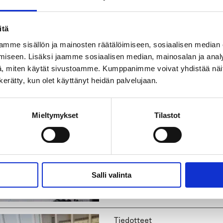
Tiedotteet
itä
Alkoholin toimitusmy
mme sisällön ja mainosten räätälöimiseen, sosiaalisen median
Seuraukset osuvat e
iseen. Lisäksi jaamme sosiaalisen median, mainosalan ja analy
asemassa oleviin
, miten käytät sivustoamme. Kumppanimme voivat yhdistää näitä t
n kerätty, kun olet käyttänyt heidän palvelujaan.
23.06.2026
Mieltymykset
Tilastot
Tiedotteet
Heroiini palaamassa 
huumemarkkinoille –n
aiheuttavat myös hu
Salli valinta
23.06.2026
Tiedotteet