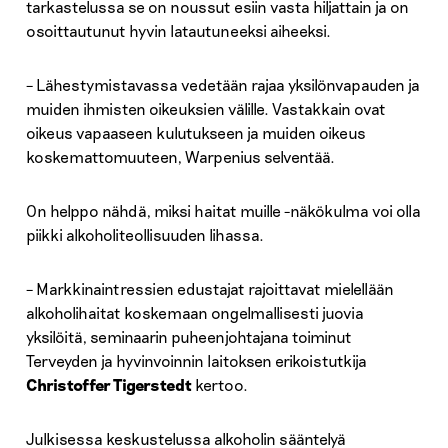
tarkastelussa se on noussut esiin vasta hiljattain ja on
osoittautunut hyvin latautuneeksi aiheeksi.
– Lähestymistavassa vedetään rajaa yksilönvapauden ja
muiden ihmisten oikeuksien välille. Vastakkain ovat
oikeus vapaaseen kulutukseen ja muiden oikeus
koskemattomuuteen, Warpenius selventää.
On helppo nähdä, miksi haitat muille -näkökulma voi olla
piikki alkoholiteollisuuden lihassa.
– Markkinaintressien edustajat rajoittavat mielellään
alkoholihaitat koskemaan ongelmallisesti juovia
yksilöitä, seminaarin puheenjohtajana toiminut
Terveyden ja hyvinvoinnin laitoksen erikoistutkija
Christoffer Tigerstedt
kertoo.
Julkisessa keskustelussa alkoholin sääntelyä