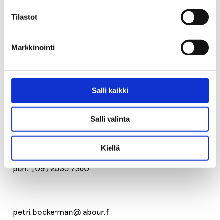
Tilastot
Petri Böckerman
Markkinointi
erikoistutkija
Salli kaikki
Salli valinta
Palkansaajien tutkimuslaitos
Kiellä
puh. (09) 2535 7360
petri.bockerman@labour.fi