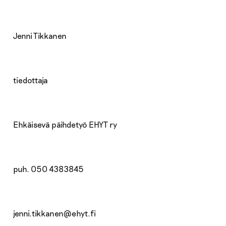
Jenni Tikkanen
tiedottaja
Ehkäisevä päihdetyö EHYT ry
puh. 050 4383845
jenni.tikkanen@ehyt.fi