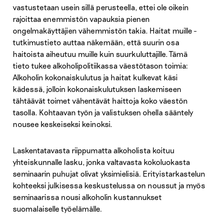
vastustetaan usein sillä perusteella, ettei ole oikein
rajoittaa enemmistön vapauksia pienen
ongelmakäyttäjien vähemmistön takia. Haitat muille -
tutkimustieto auttaa näkemään, että suurin osa
haitoista aiheutuu muille kuin suurkuluttajille. Tämä
tieto tukee alkoholipolitiikassa väestötason toimia:
Alkoholin kokonaiskulutus ja haitat kulkevat käsi
kädessä, jolloin kokonaiskulutuksen laskemiseen
tähtäävät toimet vähentävät haittoja koko väestön
tasolla. Kohtaavan työn ja valistuksen ohella sääntely
nousee keskeiseksi keinoksi.
Laskentatavasta riippumatta alkoholista koituu
yhteiskunnalle lasku, jonka valtavasta kokoluokasta
seminaarin puhujat olivat yksimielisiä. Erityistarkastelun
kohteeksi julkisessa keskustelussa on noussut ja myös
seminaarissa nousi alkoholin kustannukset
suomalaiselle työelämälle.