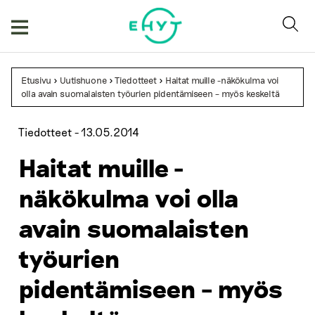
Skip
to
content
Etusivu
>
Uutishuone
>
Tiedotteet
>
Haitat muille -näkökulma voi
olla avain suomalaisten työurien pidentämiseen – myös keskeltä
Tiedotteet -
13.05.2014
Haitat muille -
näkökulma voi olla
avain suomalaisten
työurien
pidentämiseen – myös