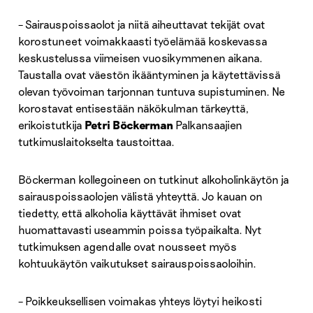
– Sairauspoissaolot ja niitä aiheuttavat tekijät ovat
korostuneet voimakkaasti työelämää koskevassa
keskustelussa viimeisen vuosikymmenen aikana.
Taustalla ovat väestön ikääntyminen ja käytettävissä
olevan työvoiman tarjonnan tuntuva supistuminen. Ne
korostavat entisestään näkökulman tärkeyttä,
erikoistutkija
Petri Böckerman
Palkansaajien
tutkimuslaitokselta taustoittaa.
Böckerman kollegoineen on tutkinut alkoholinkäytön ja
sairauspoissaolojen välistä yhteyttä. Jo kauan on
tiedetty, että alkoholia käyttävät ihmiset ovat
huomattavasti useammin poissa työpaikalta. Nyt
tutkimuksen agendalle ovat nousseet myös
kohtuukäytön vaikutukset sairauspoissaoloihin.
– Poikkeuksellisen voimakas yhteys löytyi heikosti