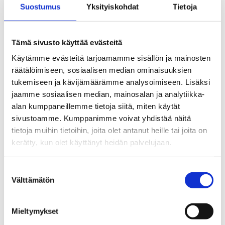
Suostumus
Yksityiskohdat
Tietoja
Lisätietoja:
Tämä sivusto käyttää evästeitä
Katariina Warpenius
Käytämme evästeitä tarjoamamme sisällön ja mainosten
räätälöimiseen, sosiaalisen median ominaisuuksien
tukemiseen ja kävijämäärämme analysoimiseen. Lisäksi
tutkija
jaamme sosiaalisen median, mainosalan ja analytiikka-
alan kumppaneillemme tietoja siitä, miten käytät
sivustoamme. Kumppanimme voivat yhdistää näitä
tietoja muihin tietoihin, joita olet antanut heille tai joita on
Terveyden ja hyvinvoinnin laitos
kerätty, kun olet käyttänyt heidän palvelujaan.
Suostumuksen
puh. (02) 952 47019
Välttämätön
valinta
Mieltymykset
katariina.warpenius@thl.fi