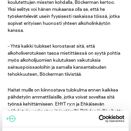
koulutettujen miesten kohdalla, Böckerman kertoo.
Yksi selitys voi hänen mukaansa olla se, että he
työskentelevät usein fyysisesti raskaissa töissä, jotka
sopivat erityisen huonosti yhteen alkoholinkäytön
kanssa.
– Yhtä kaikki tulokset korostavat sitä, että
alkoholiverotuksen tasoa mietittäessä on syytä pohtia
myös alkoholijuomien kulutuksen vaikutuksia
sairauspoissaoloihin ja samalla kansantalouden
tehokkuuteen, Böckerman tiivistää.
Haitat muille on kiinnostava tulokulma ennen kaikkea
päihdetyön ammattilaisille, jotka voivat soveltaa sitä
työnsä kehittämiseen. EHYT ry:n ja Ehkäisevän
päihdetyön verkoston järjestämillä Päihdepäivillä aihetta
käsiteltiinkin monipuolisesti eri riippuvuuksien ja
tutkimuslaitosten kautta.