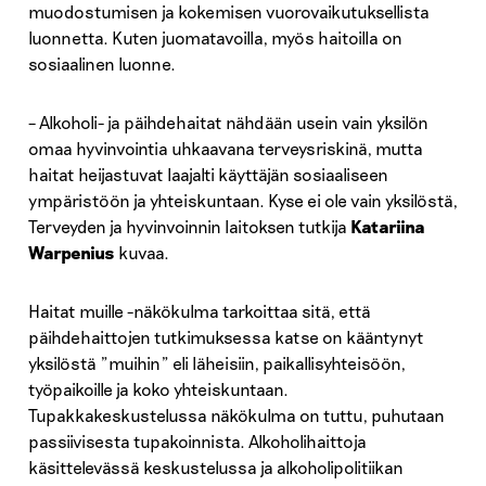
muodostumisen ja kokemisen vuorovaikutuksellista
luonnetta. Kuten juomatavoilla, myös haitoilla on
sosiaalinen luonne.
– Alkoholi- ja päihdehaitat nähdään usein vain yksilön
omaa hyvinvointia uhkaavana terveysriskinä, mutta
haitat heijastuvat laajalti käyttäjän sosiaaliseen
ympäristöön ja yhteiskuntaan. Kyse ei ole vain yksilöstä,
Terveyden ja hyvinvoinnin laitoksen tutkija
Katariina
Warpenius
kuvaa.
Haitat muille -näkökulma tarkoittaa sitä, että
päihdehaittojen tutkimuksessa katse on kääntynyt
yksilöstä ”muihin” eli läheisiin, paikallisyhteisöön,
työpaikoille ja koko yhteiskuntaan.
Tupakkakeskustelussa näkökulma on tuttu, puhutaan
passiivisesta tupakoinnista. Alkoholihaittoja
käsittelevässä keskustelussa ja alkoholipolitiikan