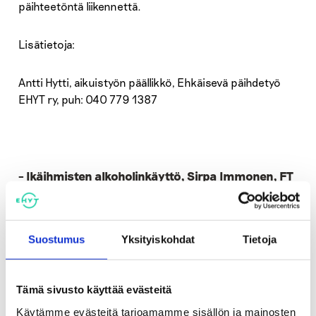
päihteetöntä liikennettä.
Lisätietoja:
Antti Hytti, aikuistyön päällikkö, Ehkäisevä päihdetyö
EHYT ry, puh: 040 779 1387
– Ikäihmisten alkoholinkäyttö, Sirpa Immonen, FT
– Alkoholin ja lääkkeiden haitalliset yhteisvaikutukset
iäkkäillä, voidaanko niitä välttää, Marja Aira, LT
Suostumus
Yksityiskohdat
Tietoja
– Elinvoimaa järjestötoiminnasta; täyttä elämää –
hyvässä seurassa, Petra Toivonen, kehityssihteeri
Tämä sivusto käyttää evästeitä
Käytämme evästeitä tarjoamamme sisällön ja mainosten