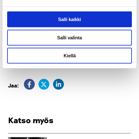
– Tunnuslogo
– Kuvakavalkaadi tekstein
Salli kaikki
Salli valinta
– Räppimummo Eila IkäAkatemiassa
(lataaminen
kestää jonkin aikaa; tietokoneessa tarvitaan QuickTime
Kiellä
Player -ohjelma)
Jaa:
Katso myös