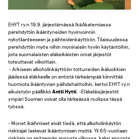
EHYT ry:n 19.9. järjestämässä IkäAkatemiassa
perehdyttiin ikääntyneiden hyvinvoinnin
nykytilanteeseen ja päihteidenkäyttöön. Tilaisuudessa
perehdyttiin myös niihin moninaisiin hyviin käytäntöihin,
joita suomalaisten eläkeikäisten omat järjestöt
toteuttavat viikoittain.
– Arkiseen alkoholinkäyttöön tottuneiden ikäluokkien
jäädessä eläkkeelle on entistä tärkeämpää kiinnittää
huomiota ikääntyvien päihdehaittoihin, kertoi EHYT ry:n
aikuistyön päällikkö
Antti Hytti
. -Eläkeläisjärjestöt
ympäri Suomen voivat olla tärkeässä roolissa tässä
työssä.
– Monet ikäihmiset eivät tiedä, että alkoholinkäytön
riskirajat laskevat ikääntymisen myötä. Yli 65-vuotiaan
riskiraja on seitsemän annosta viikossa, kaksi annosta