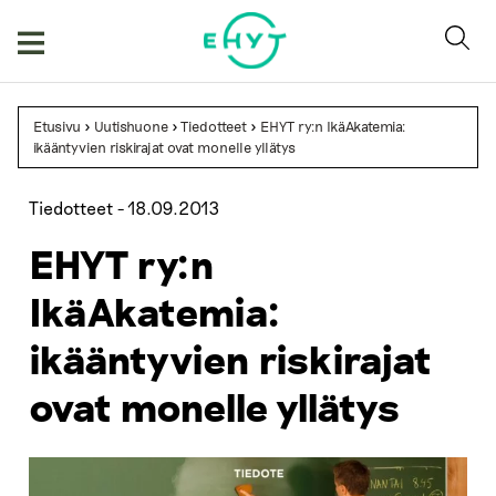
Skip
to
content
Etusivu
>
Uutishuone
>
Tiedotteet
>
EHYT ry:n IkäAkatemia:
ikääntyvien riskirajat ovat monelle yllätys
Tiedotteet -
18.09.2013
EHYT ry:n
IkäAkatemia:
ikääntyvien riskirajat
ovat monelle yllätys