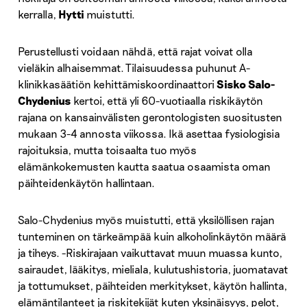
kerralla,
Hytti
muistutti.
Perustellusti voidaan nähdä, että rajat voivat olla
vieläkin alhaisemmat. Tilaisuudessa puhunut A-
klinikkasäätiön kehittämiskoordinaattori
Sisko Salo-
Chydenius
kertoi, että yli 60-vuotiaalla riskikäytön
rajana on kansainvälisten gerontologisten suositusten
mukaan 3-4 annosta viikossa. Ikä asettaa fysiologisia
rajoituksia, mutta toisaalta tuo myös
elämänkokemusten kautta saatua osaamista oman
päihteidenkäytön hallintaan.
Salo-Chydenius myös muistutti, että yksilöllisen rajan
tunteminen on tärkeämpää kuin alkoholinkäytön määrä
ja tiheys. -Riskirajaan vaikuttavat muun muassa kunto,
sairaudet, lääkitys, mieliala, kulutushistoria, juomatavat
ja tottumukset, päihteiden merkitykset, käytön hallinta,
elämäntilanteet ja riskitekijät kuten yksinäisyys, pelot,