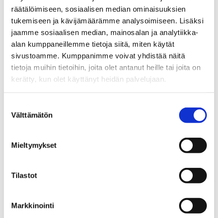
– Sodan jälkeiset ikäpolvet eläköityvät – miten käy
räätälöimiseen, sosiaalisen median ominaisuuksien
alkoholinkäytölle? Tommi Sulander, tutkija, dosentti
tukemiseen ja kävijämäärämme analysoimiseen. Lisäksi
jaamme sosiaalisen median, mainosalan ja analytiikka-
– Hyvä vanheneminen ja arkielämä: Kysymyksiä ja
alan kumppaneillemme tietoja siitä, miten käytät
mahdollisia vastauksia, Jyrki Jyrkämä, professori
sivustoamme. Kumppanimme voivat yhdistää näitä
(em.)
tietoja muihin tietoihin, joita olet antanut heille tai joita on
kerätty, kun olet käyttänyt heidän palvelujaan.
– Ovatko yli 65-vuotiaiden alkoholinkäytön
riskirajasuositukset mistään kotoisin?,
Sisko Salo-
Suostumuksen
Chydenius,
TtM
Välttämätön
valinta
– Päätöspuheenvuoro, Kalevi Kivistö, Eläkeläiset ry:n
Mieltymykset
puheenjohtaja
Tilastot
– Tuloksia, kokemuksia ja kommelluksia
Markkinointi
– IkäAkatemian ohjelma