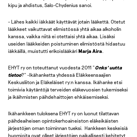
kipu ja ahdistus, Salo-Chydenius sanoi.
– Lähes kaikki iäkkäät käyttävät jotain lääkettä. Otetut
lääkkeet vaikuttavat elimistössä yhtä aikaa alkoholin
kanssa, vaikka niitä ei otettaisi yhtä aikaa. Lisäksi
useiden lääkkeiden poistuminen elimistöstä hidastuu
iäkkäillä, muistutti erikoislääkäri
Marja Aira
.
EHYT ry on toteuttanut vuodesta 2011 ”
Onks’ uutta
tietoo
?” -Ikähanketta yhdessä Eläkkeensaajien
Keskusliiton ja Eläkeläiset ry:n kanssa. Ikähanke etsi
toimivia käytäntöjä terveiden eläkevuosien tukemiseksi
ja ikäihmisten päihdehaittojen ehkäisemiseksi.
Ikähankkeen tuloksena EHYT ry on luonut tilattavan
päihdeaiheisen opintokerhoaineiston eläkeikäisten
järjestöjen oman toiminnan tueksi. Hankkeen keskeisiä
huomioita ovat olleet järjestöjen paikallisesti kehitetyt