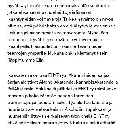
hyvät käytännöt – kuten esimerkiksi elämysliikunta –
jotka ehkäisevät päihdehaittoja ja lisäävät
ikääntyneiden voimavaroja. Tärkeä havainto on myös
ollut se, että päihdehaittojen ehkäisytyö lähtee ennen
kaikkea jokaisen omista voimavaroista. Myöskään
alkoholiin liittyvät termit eivät ole vetovoimaisia
ikääntyville; tilaisuudet on rakennettava muiden
teemojen ympärille. Mukana onkin kiertänyt usein
RäppiMummo Eila.
Ikäakatemia on osa EHYT ry:n Akatemioiden sarjaa.
Sarjan aloittivat AlkoholiAkatemia, KannabisAkatemia ja
PeliAkatemia. Ehkäisevä päihdetyö EHYT ry toimii koko
maassa ja koko väestön parissa terveiden
elämäntapojen edistämiseksi. Työ ulottuu lapsista ja
nuorista työ- ja eläkeikäisiin. Alkoholiin, tupakkaan ja
huumeisiin liittyvän ehkäisevän työn ohella EHYT ry
ehkäisee pelaamisesta syntyviä haittoja sekä edistää