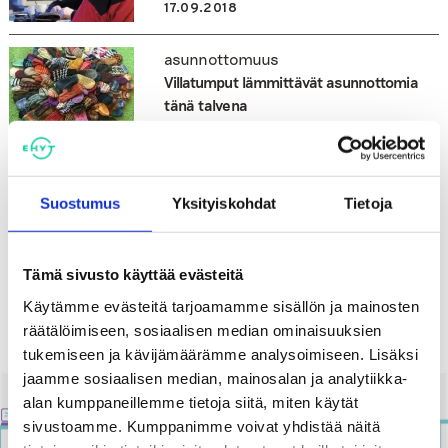
17.09.2018
asunnottomuus
Villatumput lämmittävät asunnottomia
tänä talvena
13.10.2017
asunnottomuus
Suostumus
Yksityiskohdat
Tietoja
Auta asunnotonta – lahjoita lapaset
Tämä sivusto käyttää evästeitä
16.08.2017
Käytämme evästeitä tarjoamamme sisällön ja mainosten
räätälöimiseen, sosiaalisen median ominaisuuksien
tukemiseen ja kävijämäärämme analysoimiseen. Lisäksi
jaamme sosiaalisen median, mainosalan ja analytiikka-
alan kumppaneillemme tietoja siitä, miten käytät
sivustoamme. Kumppanimme voivat yhdistää näitä