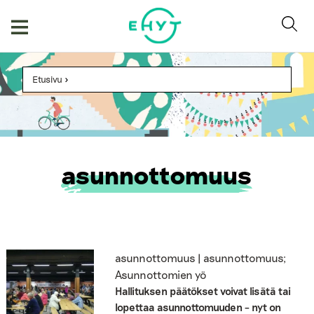
Skip
to
content
Etusivu
>
asunnottomuus
asunnottomuus | asunnottomuus;
Asunnottomien yö
Hallituksen päätökset voivat lisätä tai
lopettaa asunnottomuuden – nyt on