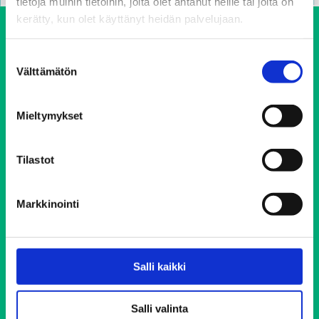
tietoja muihin tietoihin, joita olet antanut heille tai joita on
kerätty, kun olet käyttänyt heidän palvelujaan.
Suostumuksen
Välttämätön
valinta
Mieltymykset
Ehkäisevä päihdetyö EHYT ry
Tilastot
Keskustoimisto
Elimäenkatu 17-19
00510 Helsinki
Markkinointi
ehyt@ehyt.fi
Aluetoimistot>>
Salli kaikki
Päihdeneuvonta
Salli valinta