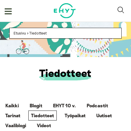
Skip
to
content
Etusivu
>
Tiedotteet
Tiedotteet
Kaikki
Blogit
EHYT 10 v.
Podcastit
Tarinat
Tiedotteet
Työpaikat
Uutiset
Vaaliblogi
Videot