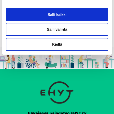
Salli kaikki
P
1
…
31
32
33
…
40
O
Salli valinta
S
T
Kiellä
S
P
A
G
I
N
A
Ehkäisevä päihdetyö EHYT ry