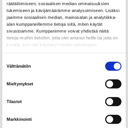
räätälöimiseen, sosiaalisen median ominaisuuksien
Tiedotteet
tukemiseen ja kävijämäärämme analysoimiseen. Lisäksi
EHYT ry:n kysely: Lapset eivät halua
jaamme sosiaalisen median, mainosalan ja analytiikka-
vanhemmilta juhannuskaljoja
alan kumppaneillemme tietoja siitä, miten käytät
sivustoamme. Kumppanimme voivat yhdistää näitä
19.06.2013
tietoja muihin tietoihin, joita olet antanut heille tai joita on
kerätty, kun olet käyttänyt heidän palvelujaan.
Tiedotteet
Helsingin Elokolo ja Kallio Kunsthalle auki
Suostumuksen
koko kesän
Välttämätön
valinta
18.06.2013
Mieltymykset
Tiedotteet
EHYT ry selvitti: Suomalaiset haluavat
Tilastot
alkoholipolitiikan pohjaksi
terveysnäkökulmat
Markkinointi
12.06.2013