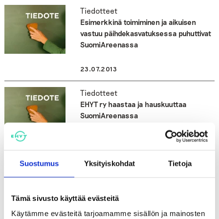
Tiedotteet
Esimerkkinä toimiminen ja aikuisen
vastuu päihdekasvatuksessa puhuttivat
SuomiAreenassa
23.07.2013
Tiedotteet
EHYT ry haastaa ja hauskuuttaa
SuomiAreenassa
02.07.2013
Tiedotteet
Suostumus
Yksityiskohdat
Tietoja
68. juhannushiihto Kilpisjärvellä. EHYT ry
mukana.
Tämä sivusto käyttää evästeitä
19.06.2013
Käytämme evästeitä tarjoamamme sisällön ja mainosten