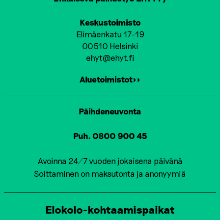
T
I
Keskustoimisto
O
Elimäenkatu 17-19
00510 Helsinki
N
ehyt@ehyt.fi
Aluetoimistot>>
Päihdeneuvonta
Puh. 0800 900 45
Avoinna 24/7 vuoden jokaisena päivänä
Soittaminen on maksutonta ja anonyymiä
Elokolo-kohtaamispaikat