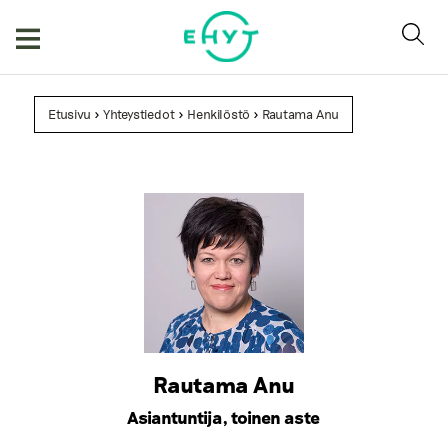
Skip
to
content
Etusivu
>
Yhteystiedot
>
Henkilöstö
>
Rautama Anu
Rautama Anu
Asiantuntija, toinen aste