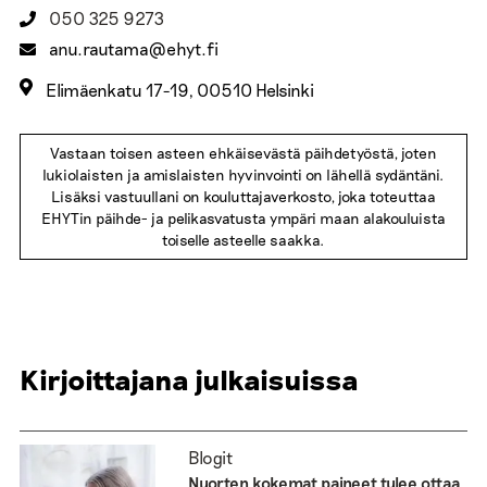
050 325 9273
anu.rautama@ehyt.fi
Elimäenkatu 17-19, 00510 Helsinki
Vastaan toisen asteen ehkäisevästä päihdetyöstä, joten
lukiolaisten ja amislaisten hyvinvointi on lähellä sydäntäni.
Lisäksi vastuullani on kouluttajaverkosto, joka toteuttaa
EHYTin päihde- ja pelikasvatusta ympäri maan alakouluista
toiselle asteelle saakka.
Kirjoittajana julkaisuissa
Blogit
Nuorten kokemat paineet tulee ottaa