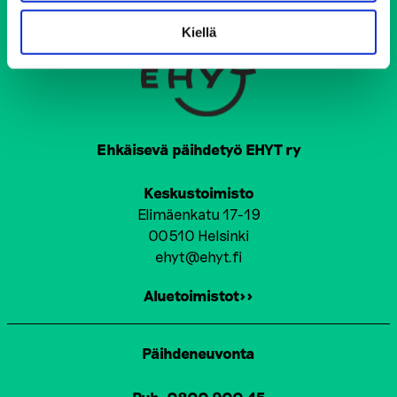
Kiellä
Ehkäisevä päihdetyö EHYT ry
Keskustoimisto
Elimäenkatu 17-19
00510 Helsinki
ehyt@ehyt.fi
Aluetoimistot>>
Päihdeneuvonta
Puh. 0800 900 45