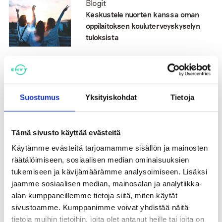
Blogit
Keskustele nuorten kanssa oman
oppilaitoksen kouluterveyskyselyn
tuloksista
28.09.2023
Blogit
Suostumus
Yksityiskohdat
Tietoja
Opiskelijoiden yhteisöllisyyden tunne
laskussa
Tämä sivusto käyttää evästeitä
01.03.2022
Käytämme evästeitä tarjoamamme sisällön ja mainosten
Blogit
räätälöimiseen, sosiaalisen median ominaisuuksien
Päihdesuunnitelma on opiskelijan,
tukemiseen ja kävijämäärämme analysoimiseen. Lisäksi
opettajan ja oppilaitoksen etu
jaamme sosiaalisen median, mainosalan ja analytiikka-
alan kumppaneillemme tietoja siitä, miten käytät
22.09.2021
sivustoamme. Kumppanimme voivat yhdistää näitä
tietoja muihin tietoihin, joita olet antanut heille tai joita on