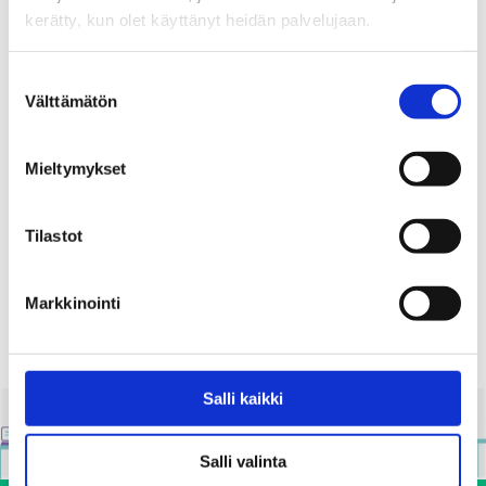
Blogit
kerätty, kun olet käyttänyt heidän palvelujaan.
Itsenäistyvä nuori osaa ja haluaa
keskustella päihteistä
Suostumuksen
Välttämätön
valinta
20.05.2019
Mieltymykset
Blogit
Ammatillisten oppilaitosten
opiskelijoiden hyvinvointia tukemassa
Tilastot
02.08.2018
Markkinointi
Salli kaikki
Salli valinta