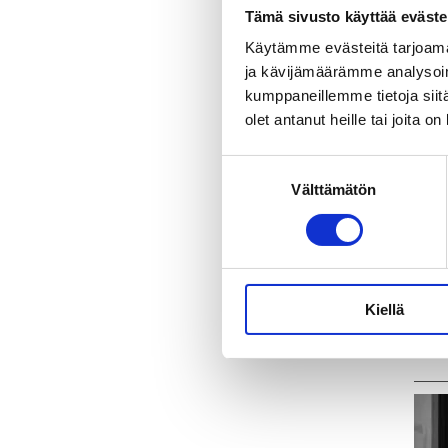
Tämä sivusto käyttää eväste
Lähd
Käytämme evästeitä tarjoama
Lisä
ja kävijämäärämme analysoim
Koul
kumppaneillemme tietoja siitä
timo
olet antanut heille tai joita o
Suostumuksen
Jaa
Välttämätön
valinta
Tagi
Kiellä
Ka