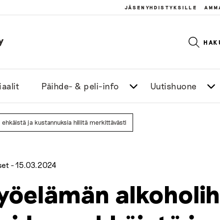
JÄSENYHDISTYKSILLE
AMM
y
HAK
aalit
Päihde- & peli-info
Uutishuone
ehkäistä ja kustannuksia hillitä merkittävästi
set -
15.03.2024
yöelämän alkoholih