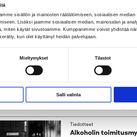
itä
e työelämän alkoholihaittojen kustannukset
:
Numerot puhuvat 
mme sisällön ja mainosten räätälöimiseen, sosiaalisen median
tietoa keinoista, joilla vähentää työelämän alkoholikustannuksi
iseen. Lisäksi jaamme sosiaalisen median, mainosalan ja analy
utukset
päihdeohjelman laatimisen tueksi työyhteisöille: Timo N
, miten käytät sivustoamme. Kumppanimme voivat yhdistää näitä t
.nerkko@ehyt.fi.
n kerätty, kun olet käyttänyt heidän palvelujaan.
:
Mieltymykset
Tilastot
t
alkoholi
päihdeohjelma
työelämä
alkohol
Salli valinta
tso myös
Tiedotteet
Alkoholin toimitusmy