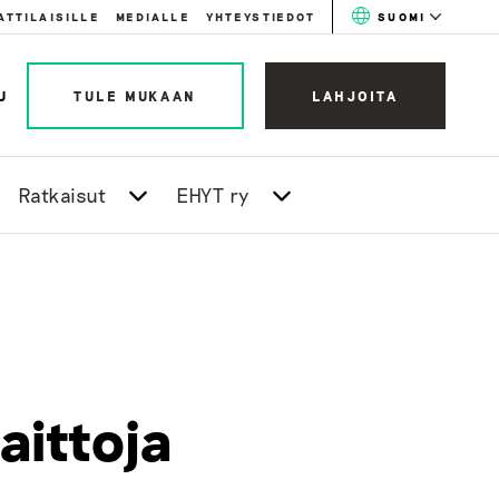
ATTILAISILLE
MEDIALLE
YHTEYSTIEDOT
SUOMI
U
TULE MUKAAN
LAHJOITA
Ratkaisut
EHYT ry
aittoja