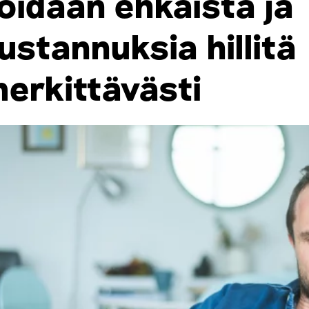
oidaan ehkäistä ja
ustannuksia hillitä
erkittävästi