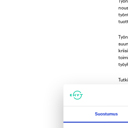
Työn
nous
työn
tuot
Työn
suun
krii
toim
työy
Tutk
henk
syst
alko
Suostumus
Mikä
muut