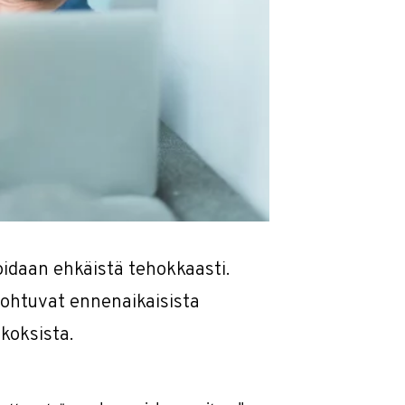
oidaan ehkäistä tehokkaasti.
johtuvat ennenaikaisista
koksista.