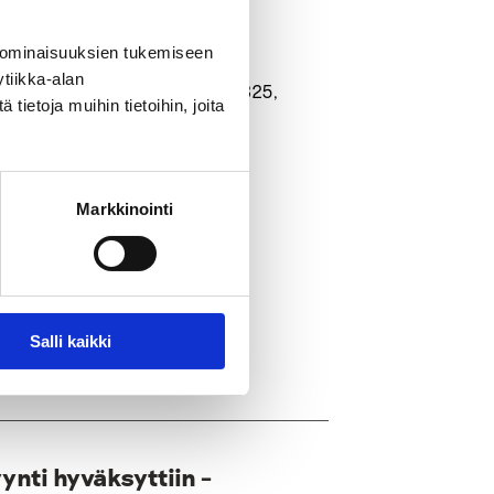
2-tutkimusraportti
.
 ominaisuuksien tukemiseen
a työn
antajille
tiikka-alan
erkko, asiantuntija, p 050 5707 825,
ietoja muihin tietoihin, joita
Markkinointi
i
työelämä
Salli kaikki
ynti hyväksyttiin –