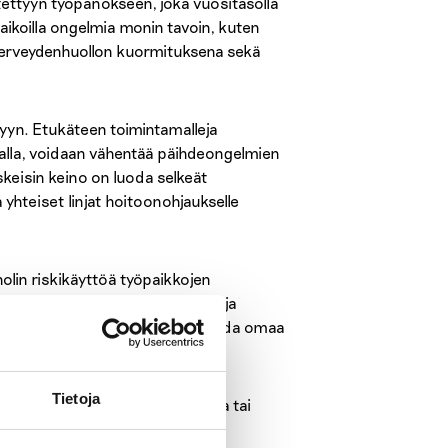
etettyyn työpanokseen, joka vuositasolla
ikoilla ongelmia monin tavoin, kuten
 terveydenhuollon kuormituksena sekä
yyn. Etukäteen toimintamalleja
malla, voidaan vähentää päihdeongelmien
eskeisin keino on luoda selkeät
hteiset linjat hoitoonohjaukselle
lin riskikäyttöä työpaikkojen
ttojen ehkäisyssä. Säännöllinen ja
isää työntekijöiden kykyä arvioida omaa
alliselle tasolle myöhemmin.
Tietoja
henkilöstölle tarjota koulutusta tai