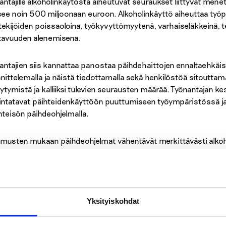
antajille alkoholinkäytöstä aiheutuvat seuraukset liittyvät men
ee noin 500 miljoonaan euroon. Alkoholinkäyttö aiheuttaa työpa
tekijöiden poissaoloina, työkyvyttömyytenä, varhaiseläkkeinä,
tavuuden alenemisena.
antajien siis kannattaa panostaa päihdehaittojen ennaltaehkäis
nittelemalla ja näistä tiedottamalla sekä henkilöstöä sitoutta
siytymistä ja kalliiksi tulevien seurausten määrää. Työnantajan k
intatavat päihteidenkäyttöön puuttumiseen työympäristössä ja y
hteisön päihdeohjelmalla.
imusten mukaan päihdeohjelmat vähentävät merkittävästi alkoho
ilöstössä. Työterveyspalveluilla on myös tärkeä rooli alkoholihai
emaattinen alkoholinkäytön puheeksiotto terveystapaamisissa l
holinkäyttöään ja tunnistaa, mikäli alkoholinkäyttö muuttuu hait
Yksityiskohdat
li työnantaja haluaa hyödyntää myös yksilötason keinoja, voidaan 
a tukea alkoholinkäytön itsearvioinnin ja vähentämisen tueksi.