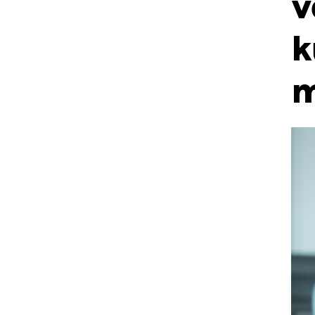
v
k
m