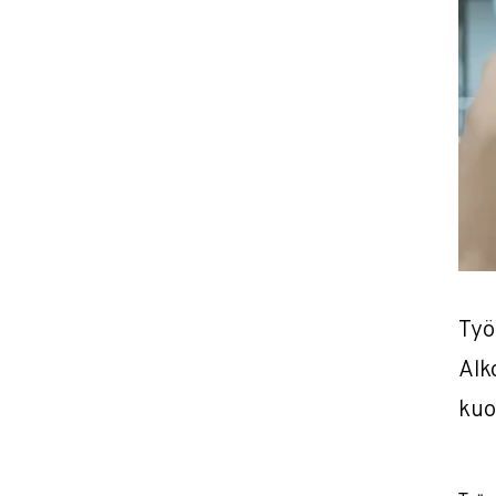
Työ
Alk
kuo