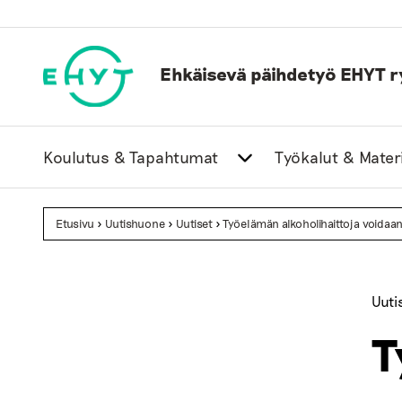
Skip
to
content
Ehkäisevä päihdetyö EHYT r
Koulutus & Tapahtumat
Työkalut & Materi
Etusivu
>
Uutishuone
>
Uutiset
>
Työelämän alkoholihaittoja voidaan 
Uuti
T