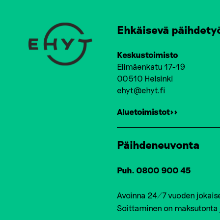
Ehkäisevä päihdety
Keskustoimisto
Elimäenkatu 17-19
00510 Helsinki
ehyt@ehyt.fi
Aluetoimistot>>
Päihdeneuvonta
Puh. 0800 900 45
Avoinna 24/7 vuoden jokais
Soittaminen on maksutonta