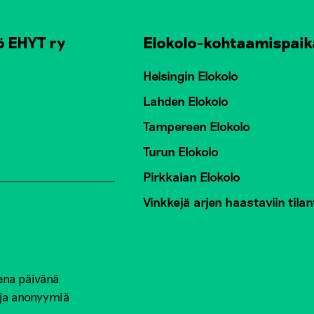
ö EHYT ry
Elokolo-kohtaamispaik
Helsingin Elokolo
Lahden Elokolo
Tampereen Elokolo
Turun Elokolo
Pirkkalan Elokolo
Vinkkejä arjen haastaviin tilan
ena päivänä
 ja anonyymiä