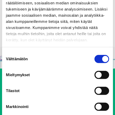
räätälöimiseen, sosiaalisen median ominaisuuksien
Marja Pakarinen EHYTin
tukemiseen ja kävijämäärämme analysoimiseen. Lisäksi
kehittämispäälliköksi
jaamme sosiaalisen median, mainosalan ja analytiikka-
alan kumppaneillemme tietoja siitä, miten käytät
29.09.2020
sivustoamme. Kumppanimme voivat yhdistää näitä
tietoja muihin tietoihin, joita olet antanut heille tai joita on
kerätty, kun olet käyttänyt heidän palvelujaan.
Suostumuksen
Välttämätön
valinta
Mieltymykset
Tilastot
Markkinointi
Ehkäisevä päihdetyö EHYT ry