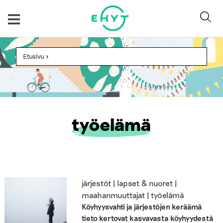
Skip
to
content
Etusivu
>
työelämä
järjestöt | lapset & nuoret |
maahanmuuttajat | työelämä
Köyhyysvahti ja järjestöjen keräämä
tieto kertovat kasvavasta köyhyydestä