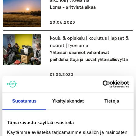
Loma – erityistä aikaa
20.06.2023
koulu & opiskelu | koulutus | lapset &
nuoret | työelämä
Yhteisön säännöt vähentävät
päihdehaittoja ja luovat yhteisöllisyyttä
01.03.2023
alkoholi | työelämä
Podcast: Mikä auttaa jaksamaan?
Suostumus
Yksityiskohdat
Tietoja
10.05.2021
Tämä sivusto käyttää evästeitä
työelämä
Käytämme evästeitä tarjoamamme sisällön ja mainosten
Nimitysuutinen: Terveystieteiden tohtori