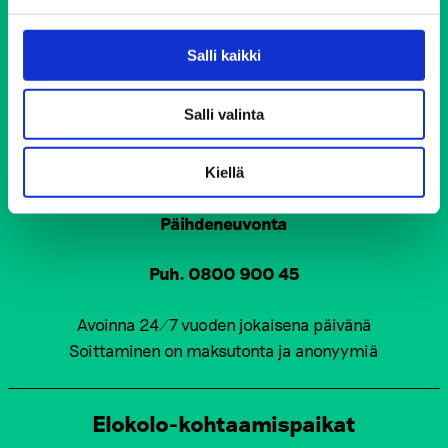
Keskustoimisto
Salli kaikki
Elimäenkatu 17-19
00510 Helsinki
ehyt@ehyt.fi
Salli valinta
Aluetoimistot>>
Kiellä
Päihdeneuvonta
Puh. 0800 900 45
Avoinna 24/7 vuoden jokaisena päivänä
Soittaminen on maksutonta ja anonyymiä
Elokolo-kohtaamispaikat